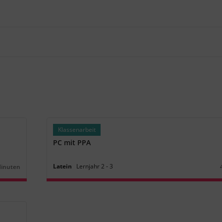
Klassenarbeit
PC mit PPA
Latein
Lernjahr
2
‐
3
Minuten
r: