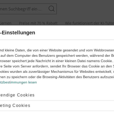
Suchen
Lernen
Preise mit 70 % Rabatt
Wie funktioniert der KI-Tuto
-Einstellungen
unctum (PC)
ind kleine Daten, die von einer Website gesendet und vom Webbrowse
 auf dem Computer des Benutzers gespeichert werden, während der B
 Browser speichert jede Nachricht in einer kleinen Datei namens Cookie
re Seite vom Server anfordern, sendet Ihr Browser das Cookie an den 
ookies wurden als zuverlässiger Mechanismus für Websites entwickelt,
nen zu speichern oder die Browsing-Aktivitäten des Benutzers aufzuze
tzbestimmungen lesen
teht aus einem
Partizip
(participium)
,
das mit einem
Nomen
verbu
tz
wiedergegeben. Deshalb gehört es zur Gruppe der sogenannten 
ptiert:
endige Cookies
lehnt:
eting Cookies
rklärungen,
wie man ein PC im Text erkennt und übersetzt. Inter
ktionen
helfen dir beim Üben.