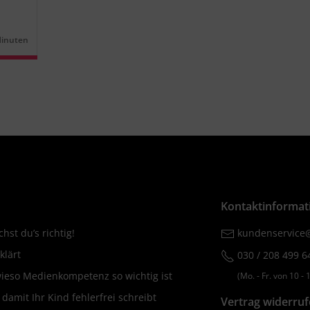
Minuten
r:
Kontaktinformat
hst du’s richtig!
kundenservice@
klärt
030 / 208 499 6
wieso Medienkompetenz so wichtig ist
(Mo. ‐ Fr. von 10 ‐ 1
amit Ihr Kind fehlerfrei schreibt
Vertrag widerru