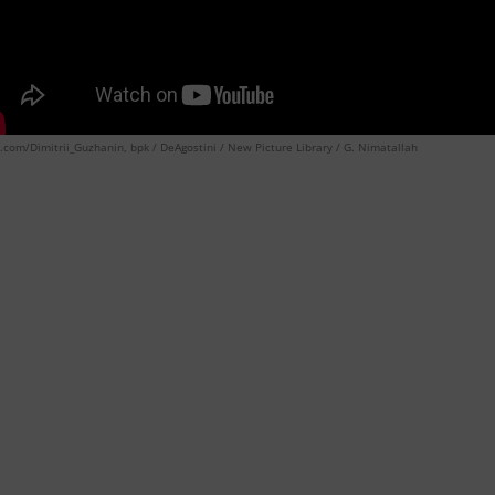
k.com/Dimitrii_Guzhanin, bpk / DeAgostini / New Picture Library / G. Nimatallah
‐
3
1
Latein
Lernjahr