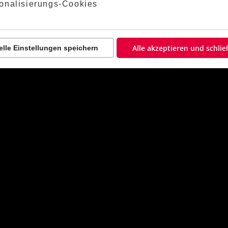
lehnt:
onalisierungs-Cookies
ZUGEHÖRIGE KLASSENARBEITEN
Alle akzeptieren und schli
elle Einstellungen speichern
s
ticipium
iunctum?