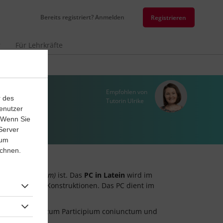
Bereits registriert? Anmelden
Registrieren
r
Für Lehrkräfte
Empfohlen von
r des
Tutorin Ulrike
enutzer
. Wenn Sie
Server
 um
ichnen.
nden
(coniunctum)
ist. Das
PC in Latein
wird im
satzwertigen Konstruktionen. Das PC dient im
aktive Übungen zum Participium coniunctum und