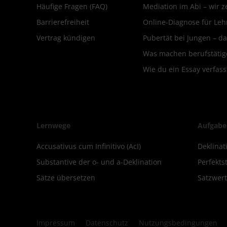
Häufige Fragen (FAQ)
Mediation im Abi – wir ze
Barrierefreiheit
Online-Diagnose für Leh
Vertrag kündigen
Pubertät bei Jungen – da
Was machen berufstätige
Wie du ein Essay verfass
Lernwege
Aufgabe
Accusativus cum Infinitivo (AcI)
Deklinat
Substantive der o- und a-Deklination
Perfekt
Sätze übersetzen
Satzwert
Impressum
Datenschutz
Nutzungsbedingungen