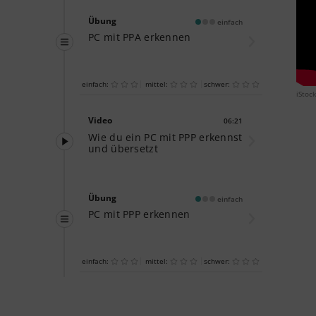
Übung
einfach
PC mit PPA erkennen
einfach:
mittel:
schwer:
iStoc
Video
06:21
Dauer:
Wie du ein PC mit PPP erkennst
und übersetzt
Übung
einfach
PC mit PPP erkennen
einfach:
mittel:
schwer:
‐
3
2
Abschlusstest
einfach
Lernjahr
PC