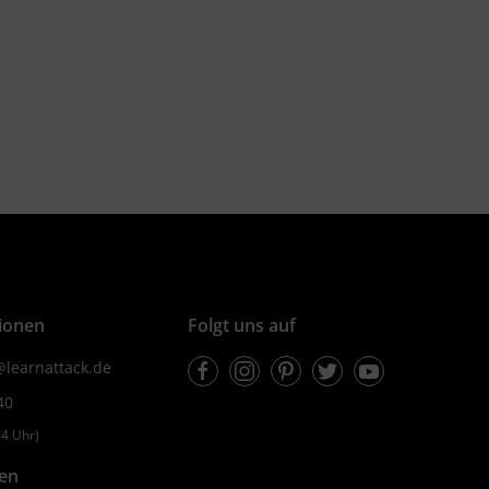
ionen
Folgt uns auf
Facebook
Instagram
Pinterest
Twitter
Youtube
learnattack.de
40
4 Uhr)
fen