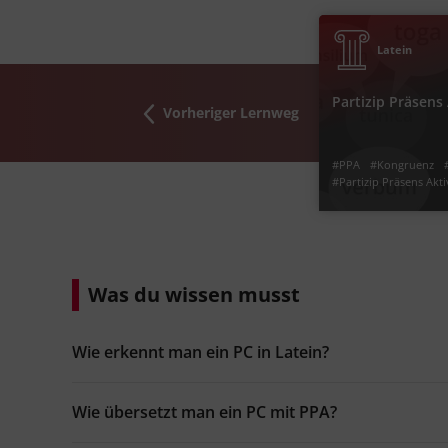
Latein
einfach:
mittel:
schwer:
Partizip Präsens 
Vorheriger Lernweg
#Partizi
#gleichzeitig
#Parti
#PPA
#Kongruenz
#Partizip Präsens Akti
#gleichzeitig
Jetzt lernen
Was du wissen musst
Wie erkennt man ein PC in Latein?
Wie übersetzt man ein PC mit PPA?