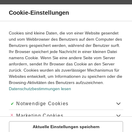
Direkt
zum
Cookie-Einstellungen
Suche
Menü
Inhalt
Textarbeit
Cookies sind kleine Daten, die von einer Website gesendet
und vom Webbrowser des Benutzers auf dem Computer des
Lernwege mit Erklär- und Anleitungsvideos
Benutzers gespeichert werden, während der Benutzer surft.
Ihr Browser speichert jede Nachricht in einer kleinen Datei
namens Cookie. Wenn Sie eine andere Seite vom Server
‐
1
2
anfordern, sendet Ihr Browser das Cookie an den Server
Latein
Lernjahr
zurück. Cookies wurden als zuverlässiger Mechanismus für
Websites entwickelt, um Informationen zu speichern oder die
Sätze übersetzen
Browsing-Aktivitäten des Benutzers aufzuzeichnen.
Datenschutzbestimmungen lesen
Was ist beim Übersetzen in Latein zu beachten?
#übersetzen
#Prädikat
#Subjekt
#Satzkern
#Vorgehen
Akzeptiert:
Notwendige Cookies
#Herangehen
#bei der Übersetzung
#beim Übersetzen
#Sachfeld erstellen
#Sachfeld
#Wortfamilie
#Wortfeld erstellen
Abgelehnt:
Marketing Cookies
#Wortfeld
#Übersetzungsmethoden
#Übersetzung prüfen
#Übersetzung checken
#dramatisches Präsens
#Satz erschließen
Aktuelle Einstellungen speichern
#Einrückmethode
#Kästchenmethode
#Inhalt erfassen
Abgelehnt:
Personalisierungs-Cookies
Übung
Video