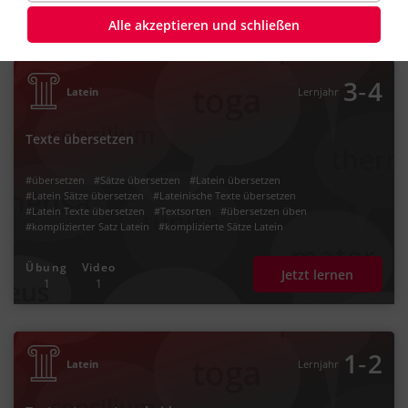
Jetzt lernen
#Lateintext Inhalt
6
6
Alle akzeptieren und schließen
‐
3
4
Latein
Lernjahr
Texte übersetzen
#übersetzen
#Sätze übersetzen
#Latein übersetzen
#Latein Sätze übersetzen
#Lateinische Texte übersetzen
#Latein Texte übersetzen
#Textsorten
#übersetzen üben
#komplizierter Satz Latein
#komplizierte Sätze Latein
#komplexe Sätze Latein
#Latein komplizierte Sätze
#lange Sätze Latein
#Latein lange Sätze
Übung
Video
Jetzt lernen
1
1
‐
1
2
Latein
Lernjahr