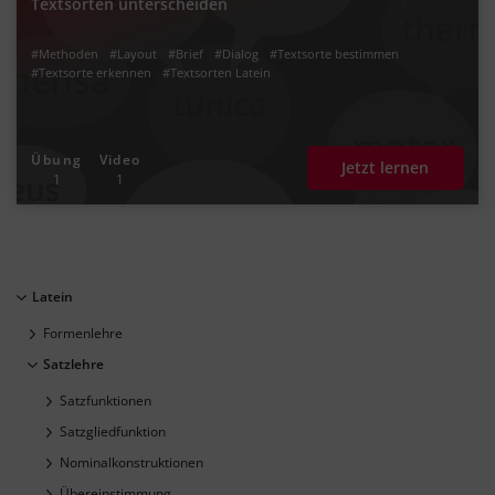
Textsorten unterscheiden
#Methoden
#Layout
#Brief
#Dialog
#Textsorte bestimmen
#Textsorte erkennen
#Textsorten Latein
Übung
Video
Jetzt lernen
1
1
Latein
Formenlehre
Satzlehre
Satzfunktionen
Satzgliedfunktion
Nominalkonstruktionen
Übereinstimmung