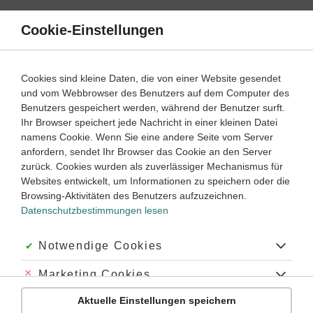
Direkt
zum
Cookie-Einstellungen
Suche
Menü
Inhalt
Wortarten
Cookies sind kleine Daten, die von einer Website gesendet
und vom Webbrowser des Benutzers auf dem Computer des
Französisch
1. Lernjahr
Benutzers gespeichert werden, während der Benutzer surft.
Empfohlen von
Ihr Browser speichert jede Nachricht in einer kleinen Datei
Tutor Simjon
namens Cookie. Wenn Sie eine andere Seite vom Server
Zusammengezogene Artikel
anfordern, sendet Ihr Browser das Cookie an den Server
zurück. Cookies wurden als zuverlässiger Mechanismus für
Dauer:
40 Minuten
Websites entwickelt, um Informationen zu speichern oder die
Browsing-Aktivitäten des Benutzers aufzuzeichnen.
Datenschutzbestimmungen lesen
Was sind zusammengezogene Artikel im Französischen?
Bestimmt hast du im Französischen schon einmal die Artikel
Akzeptiert:
Notwendige Cookies
du
und
au
gesehen, zum Beispiel in
Je fais
du
sport – Ich mache
Sport
oder in
Il va
au
collège – Er geht ins Collège.
Die Wörter
du
Abgelehnt:
Marketing Cookies
und
au
sind
zusammengezogene Artikel
(articles contractés)
,
die sich aus der Präposition
de
oder
à
und einem
Aktuelle Einstellungen speichern
Abgelehnt:
Personalisierungs-Cookies
bestimmten Artikel
zusammensetzen.