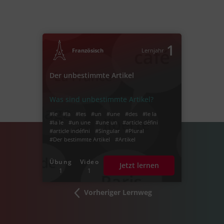
1
Französisch
Lernjahr
Der unbestimmte Artikel
Was sind unbestimmte Artikel?
#le
#la
#les
#un
#une
#des
#le la
#la le
#un une
#une un
#article défini
#article indéfini
#Singular
#Plural
#Der bestimmte Artikel
#Artikel
#bestimmter Artikel
#unbestimmter Artikel
#bestimmter Artikel Französisch
Übung
Video
Jetzt lernen
#unbestimmter Artikel Französisch
1
1
#l'article défini
Vorheriger Lernweg