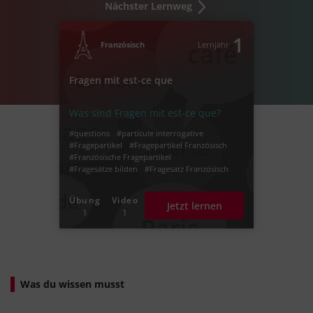
Nächster Lernweg
1
Französisch
Lernjahr
Fragen mit est-ce que
Was sind Fragen mit est-ce que?
#questions
#particule interrogative
#Fragepartikel
#Fragepartikel Französisch
#Französische Fragepartikel
#Fragesätze bilden
#Fragesatz Französisch
#Fragesätze auf Französisch
#est-ce que
#est ce que
#Frage
Übung
Video
Jetzt lernen
1
1
Was du wissen musst