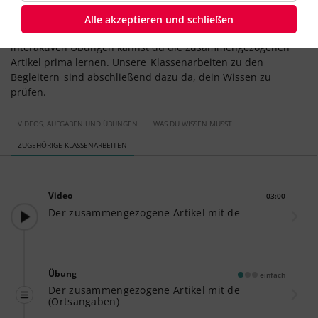
Alle Erklärungen, um den
zusammengezogenen Artikel zu
Alle akzeptieren und schließen
verstehen
, findest du in diesem Lernweg. Mit den
interaktiven Übungen kannst du die zusammengezogenen
Artikel prima lernen. Unsere
Klassenarbeiten zu den
Begleitern
sind abschließend dazu da, dein Wissen zu
prüfen.
VIDEOS, AUFGABEN UND ÜBUNGEN
WAS DU WISSEN MUSST
ZUGEHÖRIGE KLASSENARBEITEN
Video
03:00
Dauer:
Der zusammengezogene Artikel mit de
Übung
einfach
Der zusammengezogene Artikel mit de
(Ortsangaben)