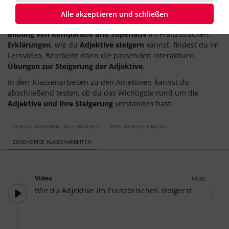
Auf Französisch heißen die zwei Vergleichsstufen
le
Alle akzeptieren und schließen
comparatif
und
le superlatif
. In diesem Lernweg geht es um die
Bildung von Komparativ und Superlativ
im Französischen.
Erklärungen
, wie du
Adjektive steigern
kannst, findest du im
Lernvideo. Bearbeite dann die passenden interaktiven
Übungen zur Steigerung der Adjektive
.
In den
Klassenarbeiten zu den Adjektiven
kannst du
abschließend testen, ob du das Wichtigste rund um die
Adjektive und ihre Steigerung
verstanden hast.
VIDEOS, AUFGABEN UND ÜBUNGEN
WAS DU WISSEN MUSST
ZUGEHÖRIGE KLASSENARBEITEN
Video
04:32
Dauer:
Wie du Adjektive im Französischen steigerst