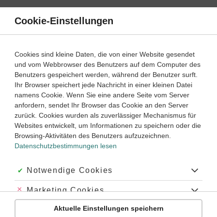
Direkt
zum
Cookie-Einstellungen
Suche
Menü
Inhalt
Wortarten
Cookies sind kleine Daten, die von einer Website gesendet
und vom Webbrowser des Benutzers auf dem Computer des
Französisch
2. Lernjahr
Benutzers gespeichert werden, während der Benutzer surft.
Empfohlen von
Ihr Browser speichert jede Nachricht in einer kleinen Datei
Tutor Simjon
namens Cookie. Wenn Sie eine andere Seite vom Server
Steigerung der Adjektive
anfordern, sendet Ihr Browser das Cookie an den Server
zurück. Cookies wurden als zuverlässiger Mechanismus für
Dauer:
25 Minuten
Websites entwickelt, um Informationen zu speichern oder die
Browsing-Aktivitäten des Benutzers aufzuzeichnen.
Datenschutzbestimmungen lesen
Was sind Komparativ und Superlativ?
Um
Personen und Dinge auf Französisch zu vergleichen,
Akzeptiert:
Notwendige Cookies
brauchst du die
Steigerungsformen der Adjektive
, die man
Komparativ
und
Superlativ
nennt.
Théo est
plus sportif
Abgelehnt:
Marketing Cookies
que
Luc. Mais c'est Amélie qui est
la plus sportive
de la
classe.
Théo ist sportlicher als Luc. Aber Amélie ist die Sportlichste
Aktuelle Einstellungen speichern
Abgelehnt:
Personalisierungs-Cookies
in der Klasse.