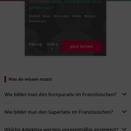
Was haben beau, nouveau und vieux
gemeinsam?
#schön
#neu
#nouvelle
#belle
#beaux
#nouveaux
Übung
Video
Jetzt lernen
1
1
Was du wissen musst
Wie bildet man den Komparativ im Französischen?
Wie bildet man den Superlativ im Französischen?
Welche Adjektive werden unregelmäßig gesteigert?