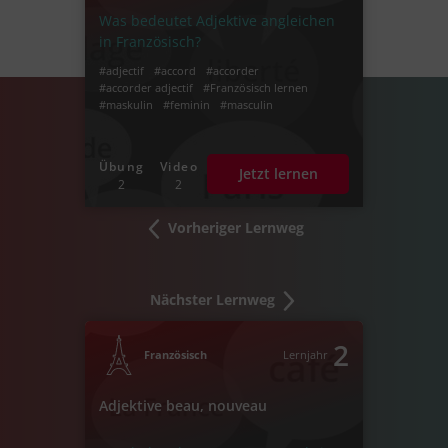
Was bedeutet Adjektive angleichen
in Französisch?
#adjectif
#accord
#accorder
#accorder adjectif
#Französisch lernen
#maskulin
#feminin
#masculin
Übung
Video
Jetzt lernen
2
2
Vorheriger Lernweg
Nächster Lernweg
2
Französisch
Lernjahr
Adjektive beau, nouveau