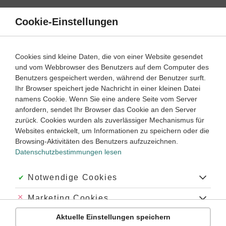
Direkt
zum
Cookie-Einstellungen
Suche
Menü
Inhalt
Klassenarbeiten
Cookies sind kleine Daten, die von einer Website gesendet
Klassenarbeit
und vom Webbrowser des Benutzers auf dem Computer des
Französisch
1. Lernjahr
Empfohlen von
Benutzers gespeichert werden, während der Benutzer surft.
Tutor Simjon
Ihr Browser speichert jede Nachricht in einer kleinen Datei
Mengen, Orts- und Zeitangaben (2)
namens Cookie. Wenn Sie eine andere Seite vom Server
anfordern, sendet Ihr Browser das Cookie an den Server
Dauer:
45 Minuten
zurück. Cookies wurden als zuverlässiger Mechanismus für
Websites entwickelt, um Informationen zu speichern oder die
Browsing-Aktivitäten des Benutzers aufzuzeichnen.
Datenschutzbestimmungen lesen
Aufgabe 1
4 Minuten
4 Punkte
einfach
Dauer:
Akzeptiert:
Notwendige Cookies
Grammaire
Abgelehnt:
Marketing Cookies
Complète les phrases avec le jour indiqué.
Aktuelle Einstellungen speichern
Abgelehnt:
Personalisierungs-Cookies