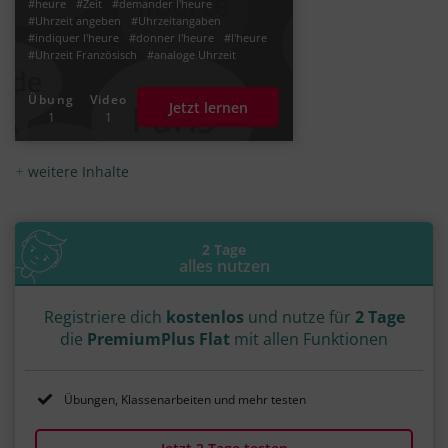
#heure
#Zeit
#demander l'heure
#Uhrzeit angeben
#Uhrzeitangaben
#indiquer l'heure
#donner l'heure
#l'heure
#Uhrzeit Französisch
#analoge Uhrzeit
#digitale Uhrzeit
#Digitalanzeige Französisch
Übung
Video
Jetzt lernen
1
1
weitere Inhalte
2 Tage
alles nutzen
Registriere dich
kostenlos
und nutze für
2 Tage
die
PremiumPlus Flat
mit allen Funktionen
Übungen, Klassenarbeiten und mehr testen