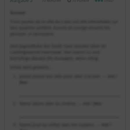
Aufgabe 5
10 Minuten
10 Punkte
schwer
Dauer:
Écouter
Trois jeunes de la ville de Caen ont été interviewés sur
leur quartier préféré. Écoute et corrige ensuite les
phrases, si nécessaire.
Drei Jugendliche der Stadt Caen wurden über ihr
Lieblingsviertel interviewt. Hör zuerst zu und
berichtige danach die Aussagen, wenn nötig.
Inhalt wird geladen...
Janine prend son vélo pour aller à la mer. →
vrai /
faux
__________________________________________________________
Ramzi adore aller au cinéma. →
vrai / faux
__________________________________________________________
Ramzi joue au volley avec ses copains. →
vrai /