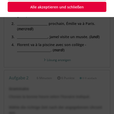
Ergänze die Sätze mit dem angegebenen Wochentag.
Alle akzeptieren und schließen
Kenzo joue toujours au foot ____________________.
(
jeudi
)
____________________ prochain, Émilie va à Paris.
(
mercredi
)
____________________, Jamel visite un musée. (
lundi
)
Florent va à la piscine avec son collège ­­­­­­­­­­­­­­­
______________________. (
mardi
)
Lösung anzeigen
Aufgabe 2
6 Minuten
6 Punkte
einfach
Dauer:
Grammaire
Choisis la bonne heure selon l’horaire indiqué.
Wähle die richtige Zeit nach der angegebenen Uhrzeit
aus.