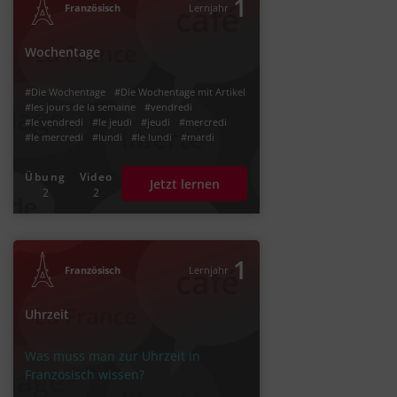
1
Französisch
Lernjahr
Wochentage
#Die Wochentage
#Die Wochentage mit Artikel
#les jours de la semaine
#vendredi
#le vendredi
#le jeudi
#jeudi
#mercredi
#le mercredi
#lundi
#le lundi
#mardi
#le mardi
#dimanche
#le dimanche
#samedi
#le samedi
#week-end
Übung
Video
Jetzt lernen
#le week-end
#weekend
2
2
1
Französisch
Lernjahr
Uhrzeit
Was muss man zur Uhrzeit in
Französisch wissen?