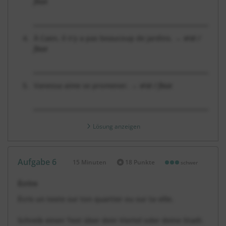
faux
__________________________________________________________
À Caen, il n’y a pas beaucoup de jardins. →
vrai /
faux
__________________________________________________________
Vanessa aime se promener. →
vrai / faux
__________________________________________________________
Lösung anzeigen
Aufgabe 6
15 Minuten
18 Punkte
schwer
Dauer:
Écrire
Écris un texte sur ton quartier ou sur ta ville.
Schreib einen Text über dein Viertel oder deine Stadt.