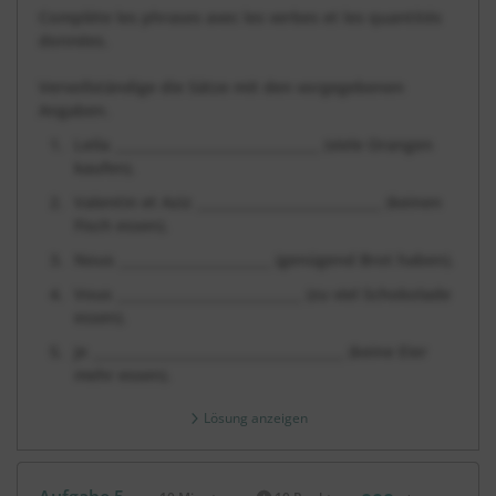
Complète les phrases avec les verbes et les quantités
données.
Vervollständige die Sätze mit den vorgegebenen
Angaben.
Leila _______________________________ (viele Orangen
kaufen).
Valentin et Aziz ­­­­­­­­­­____________________________ (keinen
Fisch essen).
Nous _______________________ (genügend Brot haben).
Vous ____________________________ (zu viel Schokolade
essen).
Je ______________________________________ (keine Eier
mehr essen).
Lösung anzeigen