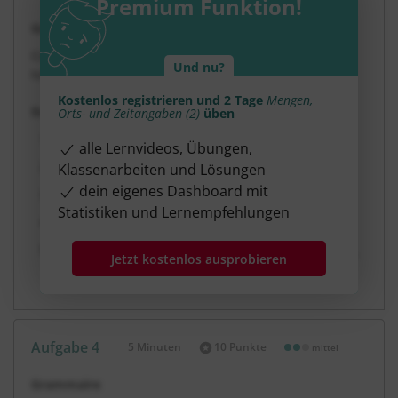
Premium Funktion!
Grammaire
Complète les additions avec les nombres écrits en
Und nu?
toutes lettres.
Kostenlos registrieren und 2 Tage
Mengen,
Berechne und notiere die Ergebnisse in Worten.
Orts- und Zeitangaben (2)
üben
vingt-quatre + dix = _________________________
alle Lernvideos, Übungen,
huit + neuf = ___________________________
Klassenarbeiten und Lösungen
dein eigenes Dashboard mit
quatorze + quinze = ________________________
Statistiken und Lernempfehlungen
trente et un + douze = __________________________
vingt + cinquante et un = ___________________________
Jetzt kostenlos ausprobieren
Lösung anzeigen
Aufgabe 4
5 Minuten
10 Punkte
mittel
Dauer:
Grammaire