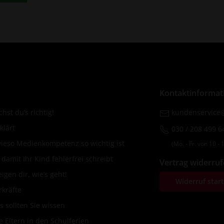
Kontaktinformat
hst du’s richtig!
kundenservice@
klärt
030 / 208 499 6
wieso Medienkompetenz so wichtig ist
(Mo. ‐ Fr. von 10 ‐ 1
amit Ihr Kind fehlerfrei schreibt
Vertrag widerru
igen dir, wie’s geht!
Widerruf star
rkräfte
s sollten Sie wissen
 Eltern in den Schulferien