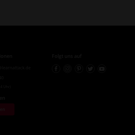
ionen
Folgt uns auf
Facebook
Instagram
Pinterest
Twitter
Youtube
learnattack.de
40
4 Uhr)
fen
ten