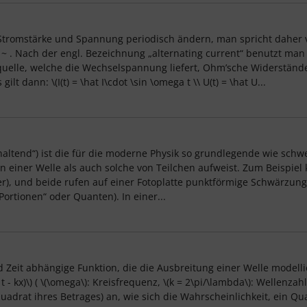
ch Stromstärke und Spannung periodisch ändern, man spricht dah
. Nach der engl. Bezeichnung „alternating current“ benutzt man
quelle, welche die Wechselspannung liefert, Ohm’sche Widerständ
dann: \(I(t) = \hat I\cdot \sin \omega t \\ U(t) = \hat U...
thaltend“) ist die für die moderne Physik so grundlegende wie schw
 einer Welle als auch solche von Teilchen aufweist. Zum Beispiel
), und beide rufen auf einer Fotoplatte punktförmige Schwärzunge
„Portionen“ oder Quanten). In einer...
 Zeit abhängige Funktion, die die Ausbreitung einer Welle modelli
a t - kx)\) ( \(\omega\): Kreisfrequenz, \(k = 2\pi/\lambda\): Wellen
 Quadrat ihres Betrages) an, wie sich die Wahrscheinlichkeit, ein Qu