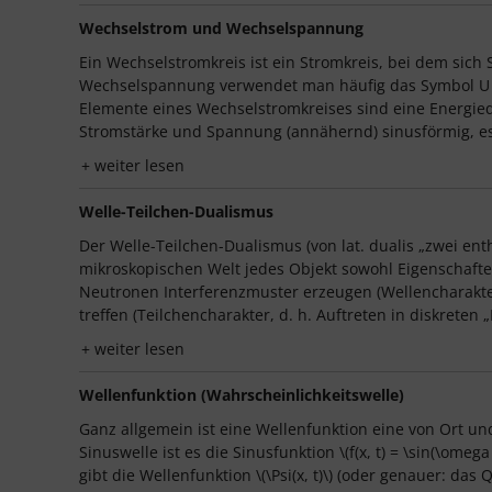
Wechselstrom und Wechselspannung
Ein Wechselstromkreis ist ein Stromkreis, bei dem si
Wechselspannung verwendet man häufig das Symbol U ~ 
Elemente eines Wechselstromkreises sind eine Energie
Stromstärke und Spannung (annähernd) sinusförmig, es gilt 
weiter lesen
Welle-Teilchen-Dualismus
Der Welle-Teilchen-Dualismus (von lat. dualis „zwei en
mikroskopischen Welt jedes Objekt sowohl Eigenschaften
Neutronen Interferenzmuster erzeugen (Wellencharakter
treffen (Teilchencharakter, d. h. Auftreten in diskreten 
weiter lesen
Wellenfunktion (Wahrscheinlichkeitswelle)
Ganz allgemein ist eine Wellenfunktion eine von Ort und
Sinuswelle ist es die Sinusfunktion \(f(x, t) = \sin(\omeg
gibt die Wellenfunktion \(\Psi(x, t)\) (oder genauer: das