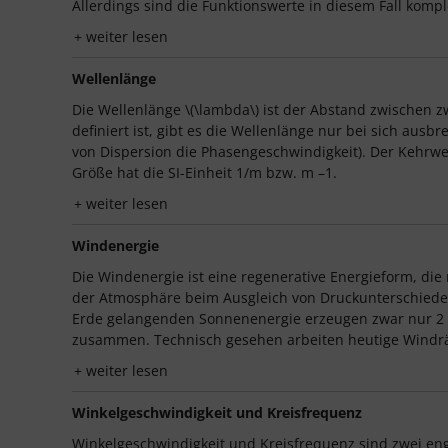
Allerdings sind die Funktionswerte in diesem Fall kompl
weiter lesen
Wellenlänge
Die Wellenlänge \(\lambda\) ist der Abstand zwischen 
definiert ist, gibt es die Wellenlänge nur bei sich aus
von Dispersion die Phasengeschwindigkeit). Der Kehrwert
Größe hat die SI-Einheit 1/m bzw. m –1.
weiter lesen
Windenergie
Die Windenergie ist eine regenerative Energieform, di
der Atmosphäre beim Ausgleich von Druckunterschieden
Erde gelangenden Sonnenenergie erzeugen zwar nur 2 % 
zusammen. Technisch gesehen arbeiten heutige Windräd
weiter lesen
Winkelgeschwindigkeit und Kreisfrequenz
Winkelgeschwindigkeit und Kreisfrequenz sind zwei en