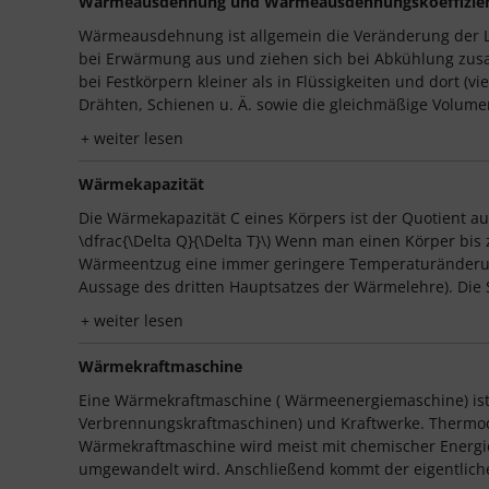
Wärmeausdehnung und Wärmeausdehnungskoeffizie
Wärmeausdehnung ist allgemein die Veränderung der Lä
bei Erwärmung aus und ziehen sich bei Abkühlung zus
bei Festkörpern kleiner als in Flüssigkeiten und dort (v
Drähten, Schienen u. Ä. sowie die gleichmäßige Volumen
weiter lesen
Wärmekapazität
Die Wärmekapazität C eines Körpers ist der Quotient 
\dfrac{\Delta Q}{\Delta T}\) Wenn man einen Körper bis
Wärmeentzug eine immer geringere Temperaturänderung 
Aussage des dritten Hauptsatzes der Wärmelehre). Die SI
weiter lesen
Wärmekraftmaschine
Eine Wärmekraftmaschine ( Wärmeenergiemaschine) ist 
Verbrennungskraftmaschinen) und Kraftwerke. Thermod
Wärmekraftmaschine wird meist mit chemischer Energie (
umgewandelt wird. Anschließend kommt der eigentliche