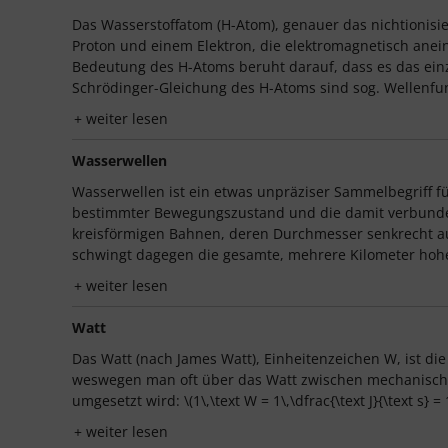
Das Wasserstoffatom (H-Atom), genauer das nichtionisie
Proton und einem Elektron, die elektromagnetisch anei
Bedeutung des H-Atoms beruht darauf, dass es das einz
Schrödinger-Gleichung des H-Atoms sind sog. Wellenfun
weiter lesen
Wasserwellen
Wasserwellen ist ein etwas unpräziser Sammelbegriff fü
bestimmter Bewegungszustand und die damit verbundene
kreisförmigen Bahnen, deren Durchmesser senkrecht auf
schwingt dagegen die gesamte, mehrere Kilometer hohe
weiter lesen
Watt
Das Watt (nach James Watt), Einheitenzeichen W, ist die
weswegen man oft über das Watt zwischen mechanischen u
umgesetzt wird: \(1\,\text W = 1\,\dfrac{\text J}{\text s} = 
weiter lesen