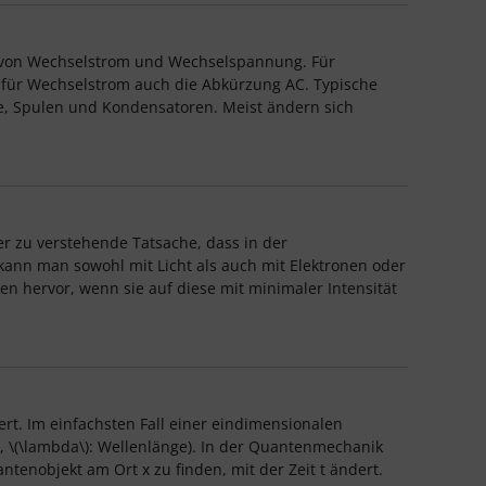
er von Wechselstrom und Wechselspannung. Für
 für Wechselstrom auch die Abkürzung AC. Typische
e, Spulen und Kondensatoren. Meist ändern sich
er zu verstehende Tatsache, dass in der
 kann man sowohl mit Licht als auch mit Elektronen oder
n hervor, wenn sie auf diese mit minimaler Intensität
ert. Im einfachsten Fall einer eindimensionalen
zahl, \(\lambda\): Wellenlänge). In der Quantenmechanik
antenobjekt am Ort x zu finden, mit der Zeit t ändert.