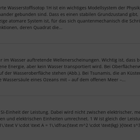
rte Wasserstoffisotop 1H ist ein wichtiges Modellsystem der Physi
nander gebunden sind. Dass es einen stabilen Grundzustand gibt, 
ige atomare System ist, für das sich quantenmechanisch die Schrö
ktionen, deren Quadrat die...
r im Wasser auftretende Wellenerscheinungen. Wichtig ist, dass be
 Energie, aber kein Wasser transportiert wird. Bei Oberflächen
 der Wasseroberfläche stehen (Abb.). Bei Tsunamis, die an Küste
 Wassersäule eines Ozeans mit – auf dem offenen Meer –...
 SI-Einheit der Leistung. Dabei wird nicht zwischen elektrischer,
nd elektrischen Einheiten umrechnet. 1 W ist gleich der Leistung,
1\,\text V \cdot \text A = 1\,\dfrac{\text m^2 \cdot \text{kg} }{\text s^3