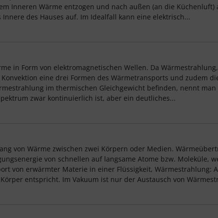
dem Inneren Wärme entzogen und nach außen (an die Küchenluft)
nnere des Hauses auf. Im Idealfall kann eine elektrisch...
me in Form von elektromagnetischen Wellen. Da Wärmestrahlung, 
Konvektion eine drei Formen des Wärmetransports und zudem die
mestrahlung im thermischen Gleichgewicht befinden, nennt man d
ektrum zwar kontinuierlich ist, aber ein deutliches...
ng von Wärme zwischen zwei Körpern oder Medien. Wärmeübertrag
ngsenergie von schnellen auf langsame Atome bzw. Moleküle, wen
rt von erwärmter Materie in einer Flüssigkeit, Wärmestrahlung: 
Körper entspricht. Im Vakuum ist nur der Austausch von Wärmestr