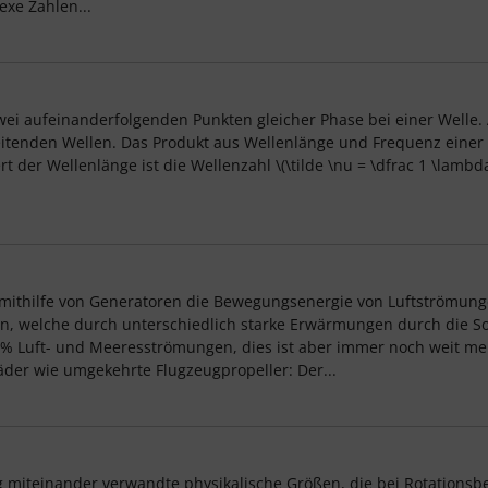
exe Zahlen...
zwei aufeinanderfolgenden Punkten gleicher Phase bei einer Welle.
breitenden Wellen. Das Produkt aus Wellenlänge und Frequenz einer
 der Wellenlänge ist die Wellenzahl \(\tilde \nu = \dfrac 1 \lambda
e mithilfe von Generatoren die Bewegungsenergie von Luftströmung
, welche durch unterschiedlich starke Erwärmungen durch die S
Luft- und Meeresströmungen, dies ist aber immer noch weit mehr 
er wie umgekehrte Flugzeugpropeller: Der...
g miteinander verwandte physikalische Größen, die bei Rotation