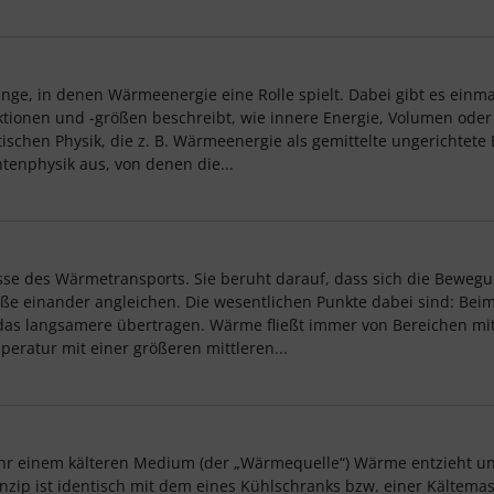
ge, in denen Wärmeenergie eine Rolle spielt. Dabei gibt es einmal
ionen und -größen beschreibt, wie innere Energie, Volumen oder 
stischen Physik, die z. B. Wärmeenergie als gemittelte ungerichtete
tenphysik aus, von denen die...
sse des Wärmetransports. Sie beruht darauf, dass sich die Bewegu
Stöße einander angleichen. Die wesentlichen Punkte dabei sind: Be
das langsamere übertragen. Wärme fließt immer von Bereichen mit
eratur mit einer größeren mittleren...
uhr einem kälteren Medium (der „Wärmequelle“) Wärme entzieht u
nzip ist identisch mit dem eines Kühlschranks bzw. einer Kältema