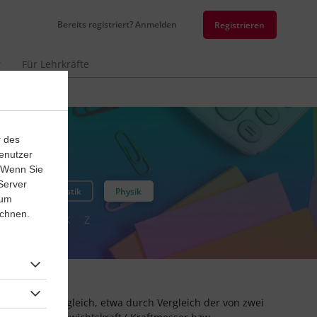
Bereits registriert? Anmelden
Registrieren
r
Für Lehrkräfte
n
r des
enutzer
. Wenn Sie
Server
Mathematik
Physik
 um
ichnen.
U
V
W
X
Z
ter Massenvergleich, etwa durch Vergleich der von zwei