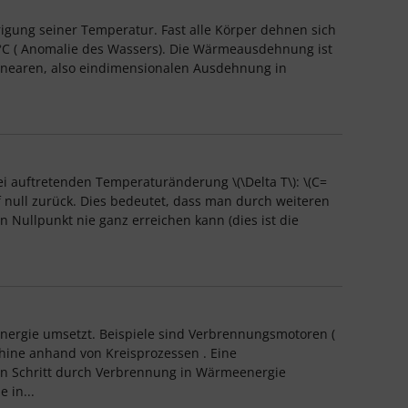
gung seiner Temperatur. Fast alle Körper dehnen sich
°C ( Anomalie des Wassers). Die Wärmeausdehnung ist
er linearen, also eindimensionalen Ausdehnung in
 auftretenden Temperaturänderung \(\Delta T\): \(C=
f null zurück. Dies bedeutet, dass man durch weiteren
Nullpunkt nie ganz erreichen kann (dies ist die
nergie umsetzt. Beispiele sind Verbrennungsmotoren (
ine anhand von Kreisprozessen . Eine
sten Schritt durch Verbrennung in Wärmeenergie
 in...