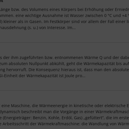
nt
nge bzw. des Volumens eines Körpers bei Erhöhung oder Erniedri
ammen. eine wichtige Ausnahme ist Wasser zwischen 0 °C und +4 
iel) kleiner als in Gasen. Im Festkörper sind vor allem der Fall ein
ausdehnung (s. u.) von Interesse. Im...
aus der ihm zugeführten bzw. entnommenen Wärme Q und der dabei
 zum absoluten Nullpunkt abkühlt, geht die Wärmekapazität bis au
hervorruft. Die Konsequenz hieraus ist, dass man den absoluten 
-Einheit der Wärmekapazität ist Joule pro...
eine Maschine, die Wärmeenergie in kinetische oder elektrische E
ynamisch beschreibt man die Vorgänge in einer Wärmekraftmasch
Energieträger: Benzin, Kohle, Erdöl, Gas) „gefüttert“, die im er
 Arbeitsschritt der Wärmekraftmaschine: die Wandlung von Wärme