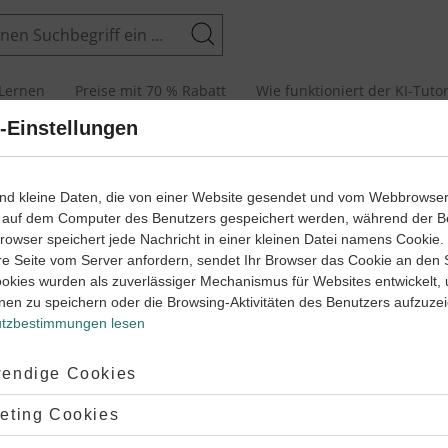
Suchen
Lernen
Preise mit 70 % Rabatt
Wie funktioniert der KI-Tuto
-Einstellungen
Physik Schülerlexiko
ind kleine Daten, die von einer Website gesendet und vom Webbrowse
 auf dem Computer des Benutzers gespeichert werden, während der B
 Browser speichert jede Nachricht in einer kleinen Datei namens Cookie
re Seite vom Server anfordern, sendet Ihr Browser das Cookie an den 
utsch
Englisch
Französisch
Geschichte
Latein
ookies wurden als zuverlässiger Mechanismus für Websites entwickelt,
nen zu speichern oder die Browsing-Aktivitäten des Benutzers aufzuze
F
G
H
I
J
K
L
M
N
O
P
Q
R
S
T
tzbestimmungen lesen
ptiert:
endige Cookies
lehnt:
eting Cookies
. Man benutzt vor allem die folgenden vier Messprinzipien: direk