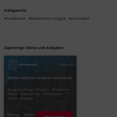
Schlagworte
#Funktionen
#bestimmtes Integral
#Grenzwert
Zugehörige Videos und Aufgaben
Mathematik
Oberstufe
Fläche zwischen Graphen berechnen
#Integralrechnung
#Graphen
#Funktionen
#Fläche
#Flächeninhalt
#Schnittstelle
#Kurve
#zeichnen
Übung
Video
Jetzt lernen