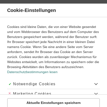
Direkt
zum
Cookie-Einstellungen
Suche
Menü
Inhalt
Schülerlexikon
Cookies sind kleine Daten, die von einer Website gesendet
Mathematik
5. Klasse ‐ Abitur
und vom Webbrowser des Benutzers auf dem Computer des
Benutzers gespeichert werden, während der Benutzer surft.
Uneigentliches Integral
Ihr Browser speichert jede Nachricht in einer kleinen Datei
namens Cookie. Wenn Sie eine andere Seite vom Server
anfordern, sendet Ihr Browser das Cookie an den Server
zurück. Cookies wurden als zuverlässiger Mechanismus für
Der Begriff des
uneigentlichen Integrals
erweitert das
Websites entwickelt, um Informationen zu speichern oder die
bestimmte Integral
auf solche Fälle, in denen der
Integrand
Browsing-Aktivitäten des Benutzers aufzuzeichnen.
f
(
x
) divergent ist oder der Integrationsbereich sich ins
Datenschutzbestimmungen lesen
Unendliche erstreckt. Man betrachtet in solchen Fällen den
Grenzwert
der
Integralfunktion
– wenn dieser existiert,
nennt man ihn ein uneigentliches Integral
I
und schreibt z.
Akzeptiert:
Notwendige Cookies
u
B.:
Abgelehnt:
Marketing Cookies
∞
b
∫
b
I
u
=
=
∫
a
∞
f
(
x
)
d
(
x
)
=
lim
d
b
=
→
lim
∞
∫
a
b
∫
f
(
x
(
)
d
x
)
=
d
lim
=
b
→
lim
∞
[
F
[
(
x
)
(
]
1
)
b
]
=
lim
=
b
lim
→
∞
[
[
F
(
(
b
)
)
−
−
F
(
a
)
I
f
x
x
f
x
x
F
x
F
b
u
1
Aktuelle Einstellungen speichern
→
∞
→
∞
→
∞
Abgelehnt:
Personalisierungs-Cookies
b
b
b
a
a