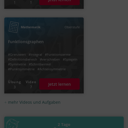
1
1
Mathematik
Oberstufe
Funktionsgraphen
#Grenzwert
#Integral
#Funktionsterme
#Definitionsbereich
#verschieben
#Spiegeln
#Symmetrie
#Schnittwinkel
#Punktsymmetrie
#Achsensymmetrie
Übung
Video
Jetzt lernen
3
7
mehr Videos und Aufgaben
2 Tage