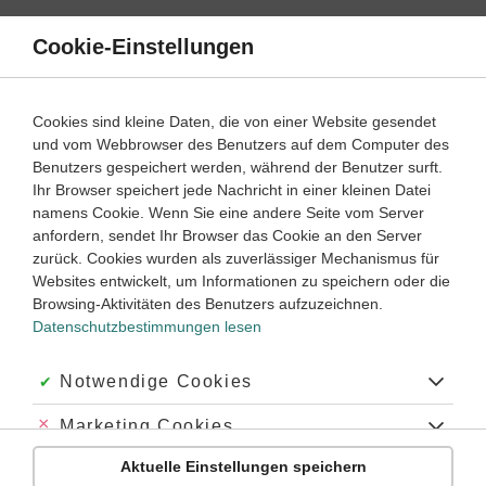
Direkt
zum
Cookie-Einstellungen
Suche
Menü
Inhalt
Schülerlexikon
Cookies sind kleine Daten, die von einer Website gesendet
Geschichte
5. Klasse ‐ Abitur
und vom Webbrowser des Benutzers auf dem Computer des
Benutzers gespeichert werden, während der Benutzer surft.
Währungsreform (Weimarer Republik)
Ihr Browser speichert jede Nachricht in einer kleinen Datei
namens Cookie. Wenn Sie eine andere Seite vom Server
anfordern, sendet Ihr Browser das Cookie an den Server
zurück. Cookies wurden als zuverlässiger Mechanismus für
Währungsreform (Weimarer Republik),
die Neuordnung des
Websites entwickelt, um Informationen zu speichern oder die
Geldwesens eines Landes infolge einer vorausgegangenen
Browsing-Aktivitäten des Benutzers aufzuzeichnen.
Phase mit hoher bzw. sehr hoher allgemeiner
Datenschutzbestimmungen lesen
Geldentwertung
(Inflation).
Kriegsfinanzierung
Akzeptiert:
Notwendige Cookies
Zwischen 1914 und 1923 wurde das Geld immer weniger
Abgelehnt:
Marketing Cookies
wert, da die im Umlauf befindliche Geldmenge immer mehr
zunahm. Das Deutsche Reich hatte den größten Teil des
Aktuelle Einstellungen speichern
Abgelehnt:
Personalisierungs-Cookies
Ersten Weltkriegs, v.a. die Ausgaben für Rüstungsgüter,