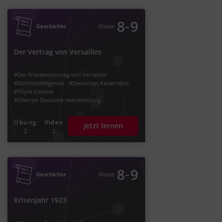
‐
8
9
Geschichte
Klasse
Der Vertrag von Versailles
#Der Friedensvertrag von Versailles
#Dolchstoßlegende
#Deutsches Kaiserreich
#Triple Entente
#Oberste Deutsche Heeresleitung
#Reparationszahlungen
#Die Weimarer Republik
Übung
Video
Jetzt lernen
#Paul von Hindenburg
#Kriegsschuldartikel
2
2
#Schuldfrage
#Erster Weltkrieg
#Dreibund
#alliierte Siegermächte
#Russisches Kaiserreich
#Russisches Zarenreich
#Sowjetunion
#Königreich Italien
#Frankreich
‐
8
9
Geschichte
Klasse
#Großbritannien
#Vereintes Königreich
#England
#Versailler Vertrag
#USA
#Alleinschuld
#Amerika
Krisenjahr 1923
#Besetzung des Rheingebietes
#OHL
#Oberste Heeresleitung
#Matthias Erzberger
#Erich Ludendorff
#Sozialdemokratie
#SPD