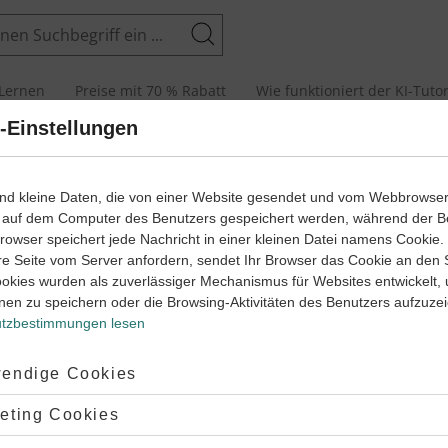
Suchen
Lernen
Preise mit 70 % Rabatt
Wie funktioniert der KI-Tuto
-Einstellungen
 zur
Lehre vom Schall,
der sogenannten
Akustik,
bestehen
ind kleine Daten, die von einer Website gesendet und vom Webbrowse
lich darin, die Ausbreitung von akustischen Wellen zu verstehen.
 auf dem Computer des Benutzers gespeichert werden, während der B
t es um ihre Entstehung, ihre Verbreitung und auch die
 Browser speichert jede Nachricht in einer kleinen Datei namens Cookie
ung.
re Seite vom Server anfordern, sendet Ihr Browser das Cookie an den 
Begriffe, um die Prozesse korrekt erklären zu können, sind
ookies wurden als zuverlässiger Mechanismus für Websites entwickelt,
weise
Frequenz, Amplitude
oder
Dämpfung.
nen zu speichern oder die Browsing-Aktivitäten des Benutzers aufzuze
tzbestimmungen lesen
r Seite findest du alles, um dir einen ersten Eindruck zu verschaf
 kannst du anhand von Übungen dein neues Wissen testen. Am End
tig verstanden hast.
ptiert:
endige Cookies
lehnt:
eting Cookies
‐
6
5
e vom Schall (Akustik) – Lernwege
Physik
Klasse