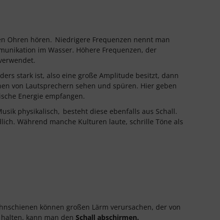
en Ohren hören.
Niedrigere Frequenzen nennt man
munikation im Wasser. Höhere Frequenzen, der
verwendet.
 stark ist, also eine große Amplitude besitzt, dann
en von Lautsprechern sehen und spüren. Hier geben
trische Energie empfangen.
usik physikalisch,
besteht diese ebenfalls aus Schall.
lich. Während manche Kulturen laute, schrille Töne als
ahnschienen können großen Lärm verursachen, der von
 halten, kann man den
Schall abschirmen.