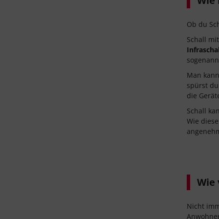
Wie 
Ob du Sch
Schall mi
Infraschal
sogenan
Man kann 
spürst du
die Gerät
Schall ka
Wie diese
angenehm
Wie 
Nicht imm
Anwohner