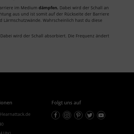
 Barriere im Medium
dämpfen.
Dabei wird der Schall an
chtung aus und ist somit auf der Rückseite der Barriere
d Lärmschutzwände. Wahrscheinlich hast du diese
 Dabei wird der Schall absorbiert. Die Frequenz ändert
ionen
Folgt uns auf
Facebook
Instagram
Pinterest
Twitter
Youtube
learnattack.de
40
4 Uhr)