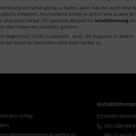
sbreitung von Schall gering zu halten, kann man ihn durch eine
nzfläche reflektiert. Anschließend breitet er sich in eine andere Ri
r allzu stark hörbar. Ein typisches Beispiel für
Schalldämmung
sin
ön öfter neben der Autobahn gesehen.
re Möglichkeit, Schall zu dämpfen, ist es, die Frequenz zu ändern.
ass der Schall für Menschen nicht mehr hörbar ist.
Kontaktinformat
hst du’s richtig!
kundenservice@
klärt
030 / 208 499 6
wieso Medienkompetenz so wichtig ist
(Mo. ‐ Fr. von 10 ‐ 1