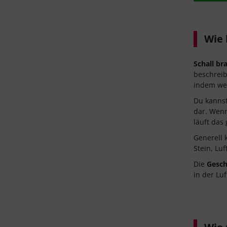
Wie b
Schall b
beschreib
indem wei
Du kannst
dar. Wenn
läuft das
Generell 
Stein, Lu
Die
Gesch
in der Luf