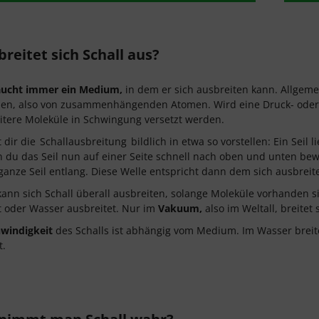
reitet sich Schall aus?
raucht immer ein Medium,
in dem er sich ausbreiten kann. Allgem
en, also von zusammenhängenden Atomen. Wird eine Druck- oder Di
tere Moleküle in Schwingung versetzt werden.
 dir die
Schallausbreitung
bildlich in etwa so vorstellen: Ein Seil
 du das Seil nun auf einer Seite schnell nach oben und unten be
 ganze Seil entlang. Diese Welle entspricht dann dem sich ausbreit
kann sich Schall überall ausbreiten, solange Moleküle vorhanden sind
ft oder Wasser ausbreitet. Nur im
Vakuum,
also im Weltall, breitet 
windigkeit
des Schalls ist abhängig vom Medium. Im Wasser breitet
t.