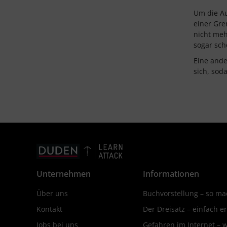
Um die Au
einer Gre
nicht meh
sogar sch
Eine ande
sich, sod
Unternehmen
Informationen
Über uns
Buchvorstellung – so mac
Kontakt
Der Dreisatz – einfach er
Jobs bei uns
Gefahren im Internet – 