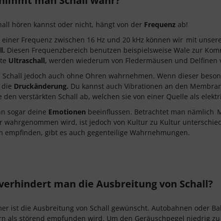
nimmt man Schall wahr?
all hören kannst oder nicht, hängt von der
Frequenz
ab!
t einer Frequenz zwischen 16 Hz und 20 kHz können wir
mit unser
l.
Diesen Frequenzbereich benutzen beispielsweise Wale zur Kom
nte
Ultraschall,
werden wiederum von Fledermäusen und Delfinen 
Schall jedoch auch ohne Ohren wahrnehmen. Wenn dieser besonders
 die
Druckänderung.
Du kannst auch Vibrationen an den Membran
e den verstärkten Schall ab, welchen sie von einer Quelle als elek
nn sogar deine
Emotionen
beeinflussen. Betrachtet man nämlich
M
r wahrgenommen wird, ist jedoch von Kultur zu Kultur unterschied
 empfinden, gibt es auch gegenteilige Wahrnehmungen.
verhindert man die Ausbreitung von Schall?
er ist die Ausbreitung von Schall gewünscht. Autobahnen oder B
n als störend empfunden wird. Um den Geräuschpegel niedrig zu