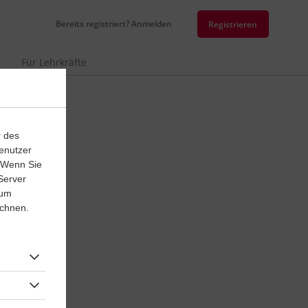
Bereits registriert? Anmelden
Registrieren
r
Für Lehrkräfte
r des
Physik
enutzer
. Wenn Sie
alische Größen
Server
Oberstufe
 um
ichnen.
eiten
#Si-Einheiten
lcius
#Temperatur
Meter
#Kilogramm
ystem International
#Mol
icht
#Grundlagen
us
m