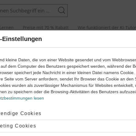
Suchen
Lernen
Preise mit 70 % Rabatt
Wie funktioniert der KI-Tuto
-Einstellungen
‐
5
ikalische Einheiten
ind kleine Daten, die von einer Website gesendet und vom Webbrowse
sse
Physik
Oberstufe
Klasse
 auf dem Computer des Benutzers gespeichert werden, während der B
 Browser speichert jede Nachricht in einer kleinen Datei namens Cookie
Größenordnungen
Physik
‐
‐
5
5
re Seite vom Server anfordern, sendet Ihr Browser das Cookie an den 
hysik
Klasse
Oberstufe
Physik
Klasse
ookies wurden als zuverlässiger Mechanismus für Websites entwickelt,
nen zu speichern oder die Browsing-Aktivitäten des Benutzers aufzuze
ordnungen
Physikalische Größen
tzbestimmungen lesen
a
#Kilo
#Abgeleitet Einheiten
#Si-Einheiten
#Kelvin
#Mol
#Abgeleitet Einh
#Nanometer
#Größen
#Giga
#Micro
#Lichtstärke
#Candela
#Grad Ce
#Strecke
#Kilometer
#
ptiert:
endige Cookies
#Einheit
#Ohm
#Ampere
#Volt
#S
iten
#Abgeleitet Einheiten
#Kilo
#Si-Einheiten
#Abgeleitet Einheiten
#Objekt
#Waage
#Gew
Milli
#Micro
#Giga
#Größen
#Kelvin
#Temperatur
#Grad Celci
lehnt:
eting Cookies
ter
#Candela
#Lichtstärke
#Kilogram
#Meter
#Kilometer
#Strecke