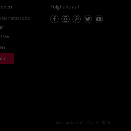
ionen
Folgt uns auf
Facebook
Instagram
Pinterest
Twitter
Youtube
learnattack.de
40
4 Uhr)
fen
ten
Learnattack v1.41.2, © 2026