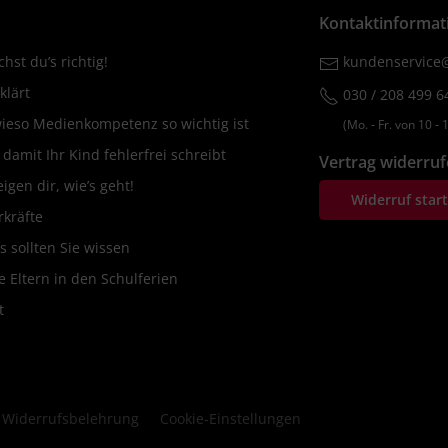
Kontaktinformat
hst du’s richtig!
kundenservice@
klärt
030 / 208 499 6
wieso Medienkompetenz so wichtig ist
(Mo. ‐ Fr. von 10 ‐ 1
amit Ihr Kind fehlerfrei schreibt
Vertrag widerru
igen dir, wie’s geht!
Widerruf star
rkräfte
s sollten Sie wissen
 Eltern in den Schulferien
t
Widerrufsbelehrung
Cookie-Einstellungen