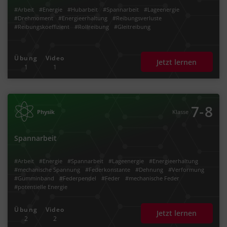
#Arbeit
#Energie
#Hubarbeit
#Spannarbeit
#Lageenergie
#Drehmoment
#Energieerhaltung
#Reibungsverluste
#Reibungskoeffizient
#Rollreibung
#Gleitreibung
Übung
Video
Jetzt lernen
1
1
‐
7
8
Physik
Klasse
Spannarbeit
#Arbeit
#Energie
#Spannarbeit
#Lageenergie
#Energieerhaltung
#mechanische Spannung
#Federkonstante
#Dehnung
#Verformung
#Gumminband
#Federpendel
#Feder
#mechanische Feder
#potentielle Energie
Übung
Video
Jetzt lernen
2
2