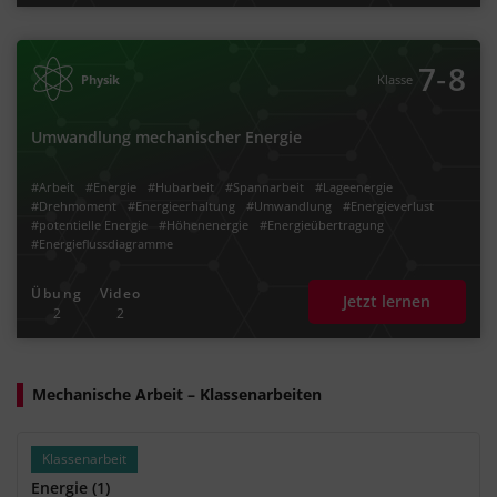
‐
7
8
Physik
Klasse
Umwandlung mechanischer Energie
#Arbeit
#Energie
#Hubarbeit
#Spannarbeit
#Lageenergie
#Drehmoment
#Energieerhaltung
#Umwandlung
#Energieverlust
#potentielle Energie
#Höhenenergie
#Energieübertragung
#Energieflussdiagramme
Übung
Video
Jetzt lernen
2
2
Mechanische Arbeit – Klassenarbeiten
Klassenarbeit
Energie (1)