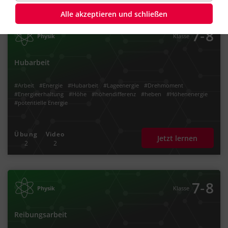
Alle akzeptieren und schließen
‐
7
8
Physik
Klasse
Hubarbeit
#Arbeit
#Energie
#Hubarbeit
#Lageenergie
#Drehmoment
#Energieerhaltung
#Höhe
#höhendifferenz
#heben
#Höhenenergie
#potentielle Energie
Übung
Video
Jetzt lernen
2
2
‐
7
8
Physik
Klasse
Reibungsarbeit