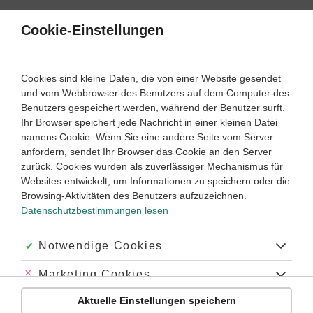
Direkt
zum
Cookie-Einstellungen
Suche
Menü
Inhalt
Mechanische Arbeit
Cookies sind kleine Daten, die von einer Website gesendet
und vom Webbrowser des Benutzers auf dem Computer des
Mechanische Arbeit – Lernwege
Benutzers gespeichert werden, während der Benutzer surft.
Ihr Browser speichert jede Nachricht in einer kleinen Datei
namens Cookie. Wenn Sie eine andere Seite vom Server
‐
7
8
anfordern, sendet Ihr Browser das Cookie an den Server
Physik
Klasse
zurück. Cookies wurden als zuverlässiger Mechanismus für
Websites entwickelt, um Informationen zu speichern oder die
Arbeit in der Mechanik
Browsing-Aktivitäten des Benutzers aufzuzeichnen.
Datenschutzbestimmungen lesen
#Arbeit
#Energie
#Hubarbeit
#Spannarbeit
#Lageenergie
#Drehmoment
#Energieerhaltung
#potentielle Energie
#Höhenenergie
Akzeptiert:
Notwendige Cookies
Abgelehnt:
Marketing Cookies
Übung
Video
Jetzt lernen
1
2
Aktuelle Einstellungen speichern
Abgelehnt:
Personalisierungs-Cookies