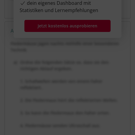
dein eigenes Dashboard mit
Statistiken und Lernempfehlungen
Lösung anzeigen
Jetzt kostenlos ausprobieren
Aufgabe 4
4 Minuten
6 Punkte
schwer
Dauer:
Fledermäuse jagen nachts mithilfe einer besonderen
Technik.
Ordne die folgenden Sätze so, dass sie den
richtigen Ablauf ergeben.
1. Schallwellen werden von einem Falter
reflektiert.
2. Die Fledermaus hört die reflektierten Wellen.
3. So kann die Fledermaus den Falter orten.
4. Fledermäuse senden Ultraschall aus.