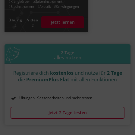
#Klangkörper
#Saiteninstrument
#Blasinstrument
#Akustik
#Schwingungen
#Dezibel
Übung
Video
Jetzt lernen
2
2
2 Tage
alles nutzen
Registriere dich
kostenlos
und nutze für
2 Tage
die
PremiumPlus Flat
mit allen Funktionen
Übungen, Klassenarbeiten und mehr testen
Jetzt 2 Tage testen