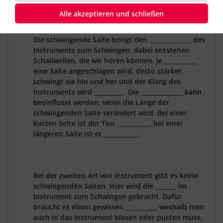
Instrument, sobald eine oder mehrere Saiten in
Alle akzeptieren und schließen
_____________ geraten. Das kann durch Streichen,
Zupfen oder auf einen anderen Weg geschehen.
Die schwingende Saite bringt den ______________ des
Instruments zum Schwingen, dabei entstehen
Schallwellen, die wir hören können. Je ___________
eine Saite angeschlagen wird, desto stärker
schwingt sie hin und her und der Klang des
Instruments wird __________. Die ______________ kann
beeinflusst werden, wenn die Länge der
schwingenden Saite verändert wird. Bei einer
kurzen Seite ist der Ton ___________, bei einer
längeren Saite ist er ____________.
Bei der zweiten Art von Instrument gibt es keine
schwingenden Saiten. Hier wird die _______ im
Instrument zum Schwingen gebracht. Dafür
braucht es einen gewissen __________, weshalb man
auch in das Instrument blasen oder pusten muss.