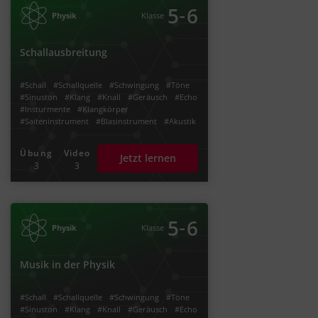
‐
5
6
Physik
Klasse
Schallausbreitung
#Schall
#Schallquelle
#Schwingung
#Töne
#Sinuston
#Klang
#Knall
#Geräusch
#Echo
#Insturmente
#Klangkörper
#Saiteninstrument
#Blasinstrument
#Akustik
#Schwingungen
#Dezibel
Übung
Video
Jetzt lernen
3
3
‐
5
6
Physik
Klasse
Musik in der Physik
#Schall
#Schallquelle
#Schwingung
#Töne
#Sinuston
#Klang
#Knall
#Geräusch
#Echo