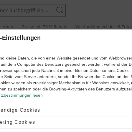
Suchen
Lernen
Preise mit 70 % Rabatt
Wie funktioniert der KI-Tuto
-Einstellungen
8
wege mit Erklär- und Anleitungsvideos
ind kleine Daten, die von einer Website gesendet und vom Webbrowse
Deutsch
Klasse
 auf dem Computer des Benutzers gespeichert werden, während der B
 Browser speichert jede Nachricht in einer kleinen Datei namens Cookie
Adverbialsätze
Infin
8
re Seite vom Server anfordern, sendet Ihr Browser das Cookie an den 
eutsch
Klasse
Deutsch
ookies wurden als zuverlässiger Mechanismus für Websites entwickelt,
nen zu speichern oder die Browsing-Aktivitäten des Benutzers aufzuze
Was sind Adverbialsätze?
alsätze
Infinitivsätze bilden
tzbestimmungen lesen
#Infinitivsätze
#Zeichensetzu
von Nebensätzen
#Nebensätze unterscheiden
#Inf
z
#Temporalsatz
#Formen von Nebensätzen
ptiert:
endige Cookies
#Adverbialsätze bestimmen
#Konditionalsatz
ze unterscheiden
#Kommastzung
#Zeichensetzung
it Adverbialsätzen Zusammenhänge darstellen
on Nebensätzen
#Infinitivsätze
#Infinitivkonstrukti
lehnt:
eting Cookies
von Nebensätzen
#Temporalsatz
8
Deutsch
Klasse
tz
#Konditionalsatz