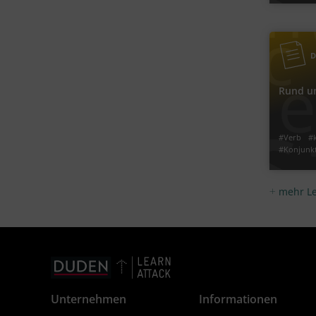
8
Klasse
#Großsch
Jetzt lern
D
Rund u
#Konju
#Perfekt
#Verb
#
#Konjunkt
#Präterit
mehr L
Jetzt lern
Unternehmen
Informationen