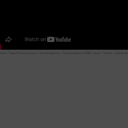
stini / New Picture Library / bpk Bildagentur, Nationalgalerie SMB / Jörg P. Anders / bpk-Bi