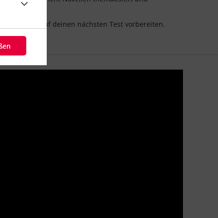
senarbeiten
auf deinen nächsten Test vorbereiten.
eßen