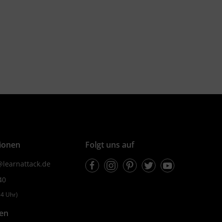
ionen
Folgt uns auf
Facebook
Instagram
Pinterest
Twitter
Youtube
learnattack.de
40
4 Uhr)
fen