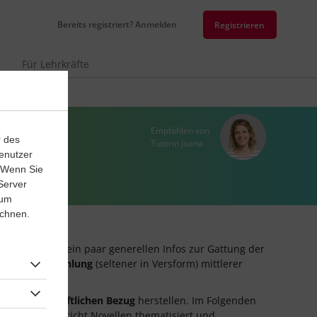
Bereits registriert? Anmelden
Registrieren
r
Für Lehrkräfte
Empfohlen von
r des
Tutorin Joana
enutzer
. Wenn Sie
Server
 um
ichnen.
ch, fangen wir ein paar generellen Infos zur Gattung der
eine
Prosaerzählung
(seltener in Versform) mittlerer
der
gesellschaftlichen Bezug
herstellen. Im Folgenden
Deutschunterricht Novellen thematisiert und