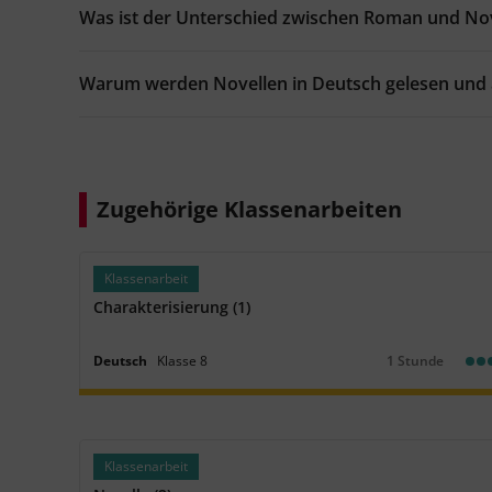
Was ist der Unterschied zwischen Roman und Nov
einfach:
mittel:
schwer:
Warum werden Novellen in Deutsch gelesen und a
Abschlusstest
einfach
Eine Novelle untersuchen
einfach:
mittel:
schwer:
Zugehörige Klassenarbeiten
Klassenarbeit
Charakterisierung (1)
Deutsch
Klasse
8
1 Stunde
Dauer:
Klassenarbeit