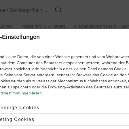
Suchen
Lernen
Preise mit 70 % Rabatt
Wie funktioniert der KI-Tuto
-Einstellungen
ne Novelle untersuchen
ind kleine Daten, die von einer Website gesendet und vom Webbrowse
 auf dem Computer des Benutzers gespeichert werden, während der B
 Browser speichert jede Nachricht in einer kleinen Datei namens Cookie
re Seite vom Server anfordern, sendet Ihr Browser das Cookie an den 
ookies wurden als zuverlässiger Mechanismus für Websites entwickelt,
nen zu speichern oder die Browsing-Aktivitäten des Benutzers aufzuze
tzbestimmungen lesen
 und weißt nicht wirklich, wie das funktioniert? Es ist ganz einfa
„kleine Neuigkeit“ – entstand im 13. Jahrhundert in Italien. Sie ist 
ptiert:
endige Cookies
i Boccaccio mit „Das Dekameron“ (1348-1353).
lehnt:
eting Cookies
er in eine Rahmenerzählung eingebettet, die einen
historischen
o
diese sich vom Roman unterscheidet und den Grund, wieso man im 