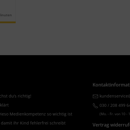
Minuten
r:
Kontaktinformat
hst du’s richtig!
kundenservice@
klärt
030 / 208 499 6
wieso Medienkompetenz so wichtig ist
(Mo. ‐ Fr. von 10 ‐ 1
amit Ihr Kind fehlerfrei schreibt
Vertrag widerru