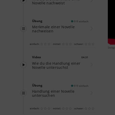
Novelle nachweist
Übung
einfach
Merkmale einer Novelle
nachweisen
einfach:
mittel:
schwer:
DeAgo
Video
04:31
Dauer:
Wie du die Handlung einer
Novelle untersuchst
Übung
einfach
Handlung einer Novelle
untersuchen
einfach:
mittel:
schwer: