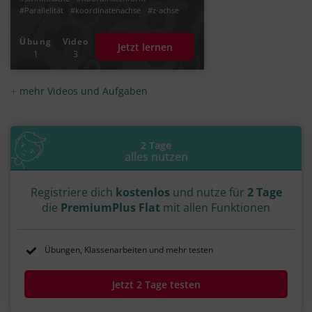
#Parallelität
#koordinatenachse
#z-achse
#x2-achse
#x3-achse
#x1-ebene
#x2-ebene
#koordinatenebene
#ebenen darstellen
Übung
Video
Jetzt lernen
1
3
mehr Videos und Aufgaben
2 Tage
alles nutzen
Registriere dich
kostenlos
und nutze für
2 Tage
die
PremiumPlus Flat
mit allen Funktionen
Übungen, Klassenarbeiten und mehr testen
Jetzt 2 Tage testen