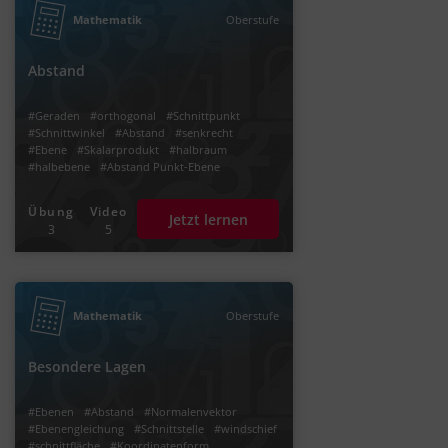
Mathematik
Oberstufe
Abstand
#Geraden
#orthogonal
#Schnittpunkt
#Schnittwinkel
#Abstand
#senkrecht
#Ebene
#Skalarprodukt
#halbraum
#halbebene
#Abstand Punkt-Ebene
Übung
Video
Jetzt lernen
3
5
Mathematik
Oberstufe
Besondere Lagen
#Ebenen
#Abstand
#Normalenvektor
#Ebenengleichung
#Schnittstelle
#windschief
#schnittfläche
#Koordinatenform