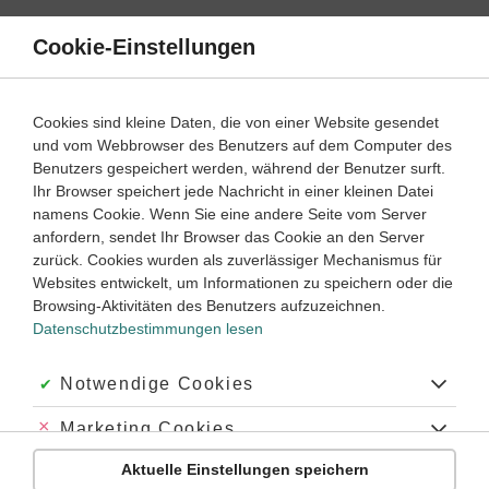
Direkt
zum
Cookie-Einstellungen
Suche
Menü
Inhalt
Schülerlexikon
Cookies sind kleine Daten, die von einer Website gesendet
Mathematik
10. ‐ 9. Klasse
und vom Webbrowser des Benutzers auf dem Computer des
Benutzers gespeichert werden, während der Benutzer surft.
Spatprodukt
Ihr Browser speichert jede Nachricht in einer kleinen Datei
namens Cookie. Wenn Sie eine andere Seite vom Server
anfordern, sendet Ihr Browser das Cookie an den Server
zurück. Cookies wurden als zuverlässiger Mechanismus für
(
)
⃗
⃗
⃗
⃗
⃗
⃗
Das
Spatprodukt
von drei
Vektoren
,
und
ist
(
a
→
,
,
b
,
→
,
c
→
)
a
→
b
→
c
→
a
b
c
a
b
c
Websites entwickelt, um Informationen zu speichern oder die
definiert als das
Skalarprodukt
des
Kreuzprodukts
der
Browsing-Aktivitäten des Benutzers aufzuzeichnen.
ersten beiden Vektoren mit dem dritten:
Datenschutzbestimmungen lesen
(
)
(
)
⃗
⃗
⃗
⃗
⃗
⃗
.
(
a
→
,
,
b
,
→
,
c
=
→
)
=
(
a
×
→
×
b
→
⋅
)
⋅
c
→
a
b
c
a
b
c
Akzeptiert:
Notwendige Cookies
Die geometrische Bedeutung des Spatprodukts liegt daran,
dass das von den drei Vektoren aufgespannte
Parallelepiped
Abgelehnt:
Marketing Cookies
(
)
∣
∣
⃗
⃗
⃗
gerade das Volumen
hat.
V
=
|
=
(
a
→
×
b
×
→
)
⋅
c
⋅
→
|
V
a
b
c
∣
∣
Aktuelle Einstellungen speichern
Abgelehnt:
Personalisierungs-Cookies