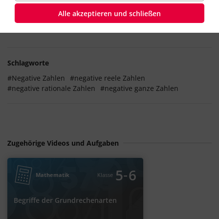
Aus negativen Zahlen darf weder eine
Wurzel
gezogen
werden noch darf man den
Logarithmus
einer negativen
Alle akzeptieren und schließen
Zahl bilden.
Schlagworte
#Negative Zahlen
#negative reele Zahlen
#negative rationale Zahlen
#negative ganze Zahlen
Zugehörige Videos und Aufgaben
‐
5
6
Mathematik
Klasse
Begriffe der Grundrechenarten