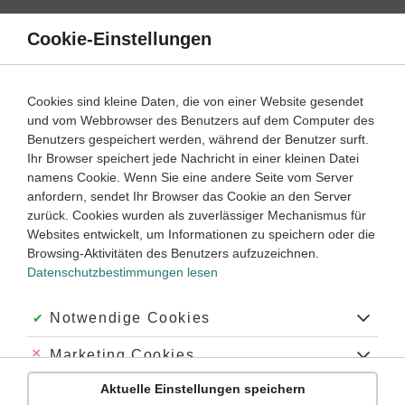
Direkt
zum
Cookie-Einstellungen
Suche
Menü
Inhalt
Schülerlexikon
Cookies sind kleine Daten, die von einer Website gesendet
Mathematik
5. Klasse ‐ Abitur
und vom Webbrowser des Benutzers auf dem Computer des
Benutzers gespeichert werden, während der Benutzer surft.
Negative Zahlen
Ihr Browser speichert jede Nachricht in einer kleinen Datei
namens Cookie. Wenn Sie eine andere Seite vom Server
anfordern, sendet Ihr Browser das Cookie an den Server
zurück. Cookies wurden als zuverlässiger Mechanismus für
Die
negativen Zahlen
sind die
Gegenzahlen
der positiven
Websites entwickelt, um Informationen zu speichern oder die
Zahlen. Alle negativen Zahlen sind kleiner als 0.
Browsing-Aktivitäten des Benutzers aufzuzeichnen.
−
R
Die negativen
reellen Zahlen
bilden die Menge
, die
R
−
Datenschutzbestimmungen lesen
−
Q
negativen
rationalen Zahlen
die Menge
und die
Q
−
−
Z
negativen
ganzen Zahlen
die Menge
.
Z
−
Akzeptiert:
Notwendige Cookies
Jede negative ganze Zahl ist somit Gegenzahl einer
natürlichen Zahl
.
Abgelehnt:
Marketing Cookies
Für den
Betrag
einer negativen Zahl
z
gilt |
z
| = –
z
.
Aktuelle Einstellungen speichern
Abgelehnt:
Personalisierungs-Cookies