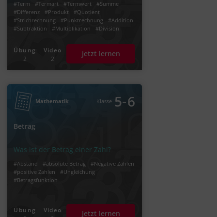
#Term
#Termart
#Termwert
#Summe
#Differenz
#Produkt
#Quotient
#Strichrechnung
#Punktrechnung
#Addition
#Subtraktion
#Multiplikation
#Division
#Fachbegriff
#Fachwort
Übung
Video
Jetzt lernen
2
2
‐
5
6
Mathematik
Klasse
Betrag
Was ist der Betrag einer Zahl?
#Abstand
#absolute Betrag
#Negative Zahlen
#positive Zahlen
#Ungleichung
#Betragsfunktion
Übung
Video
Jetzt lernen