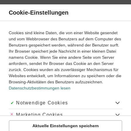
Direkt
zum
Cookie-Einstellungen
Suche
Menü
Inhalt
Schülerlexikon
Cookies sind kleine Daten, die von einer Website gesendet
Mathematik
5. Klasse ‐ Abitur
und vom Webbrowser des Benutzers auf dem Computer des
Benutzers gespeichert werden, während der Benutzer surft.
Mitternachtsformel
Ihr Browser speichert jede Nachricht in einer kleinen Datei
namens Cookie. Wenn Sie eine andere Seite vom Server
anfordern, sendet Ihr Browser das Cookie an den Server
zurück. Cookies wurden als zuverlässiger Mechanismus für
Die
Mitternachtsformel
ist die allgemeine Lösungsformel für
Websites entwickelt, um Informationen zu speichern oder die
eine
quadratische Gleichung
der Form
Browsing-Aktivitäten des Benutzers aufzuzeichnen.
2
0 =
ax
+
bx
+
c
.
Datenschutzbestimmungen lesen
Der Name kommt daher, dass diese Formel so wichtig ist,
dass man sie auch noch um Mitternacht im Tiefschlaf bzw.
Akzeptiert:
Notwendige Cookies
auf dem Höhepunkt einer Party ohne Nachdenken aufsagen
können muss.
Abgelehnt:
Marketing Cookies
Man kommt auf die Formel, indem man die Gleichung
Aktuelle Einstellungen speichern
Abgelehnt:
Personalisierungs-Cookies
mithilfe einer sog.
quadratischen Ergänzung
umformt.