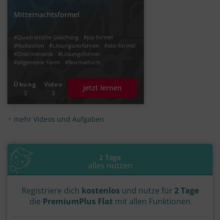
Mitternachtsformel
#Quadratische Gleichung
#pq-formel
#Nullstellen
#Lösungsverfahren
#abc-formel
#Diskriminante
#Lösungsformel
#allgemeine Form
#Normalform
#Normalparabel
Übung
Video
Jetzt lernen
3
3
mehr Videos und Aufgaben
2 Tage
alles nutzen
Registriere dich
kostenlos
und nutze für
2 Tage
die
PremiumPlus Flat
mit allen Funktionen