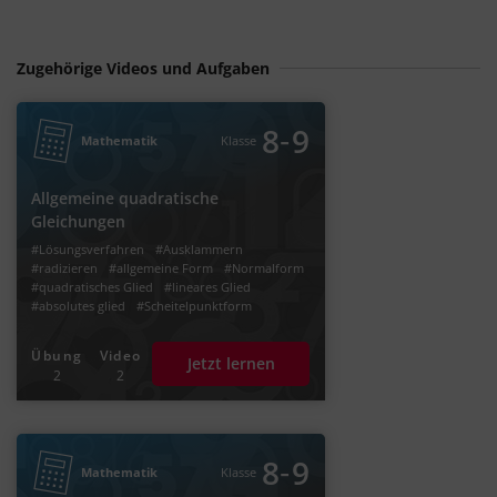
Zugehörige Videos und Aufgaben
‐
8
9
Mathematik
Klasse
Allgemeine quadratische
Gleichungen
#Lösungsverfahren
#Ausklammern
#radizieren
#allgemeine Form
#Normalform
#quadratisches Glied
#lineares Glied
#absolutes glied
#Scheitelpunktform
Übung
Video
Jetzt lernen
2
2
‐
8
9
Mathematik
Klasse