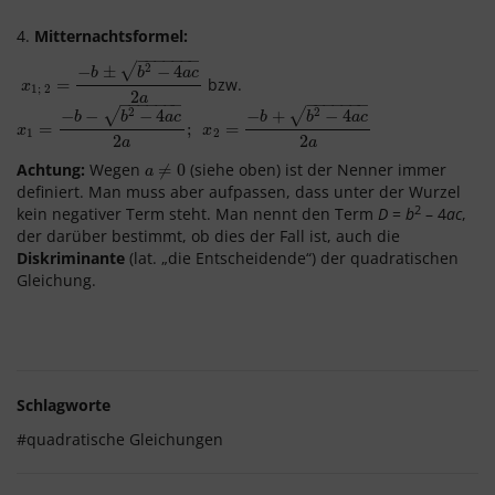
4.
Mitternachtsformel:
−
−
−
−
−
−
−
√
2
−
±
−
4
b
b
a
c
bzw.
x
1
;
2
=
=
−
b
±
b
2
−
4
a
c
2
a
x
1
;
2
2
a
−
−
−
−
−
−
−
−
−
−
−
−
−
−
√
√
2
2
−
−
−
4
−
+
−
4
b
b
a
c
b
b
a
c
x
1
=
=
−
b
−
b
2
−
4
a
c
2
a
;
x
2
=
−
;
b
+
b
2
=
−
4
a
c
2
a
x
x
1
2
2
2
a
a
Achtung:
Wegen
(siehe oben) ist der Nenner immer
a
≠
≠
0
0
a
definiert. Man muss aber aufpassen, dass unter der Wurzel
2
kein negativer Term steht.
Man nennt den Term
D
=
b
– 4
ac
,
der darüber bestimmt, ob dies der Fall ist, auch die
Diskriminante
(lat. „die Entscheidende“) der quadratischen
Gleichung.
Schlagworte
#quadratische Gleichungen