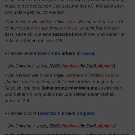
muss in der deutschen Übersetzung des ACI Indikativ oder
Konjunktiv gebraucht werden:
• Von Verben wie
vidēre
sehen
,
scīre
wissen
,
meminisse
sich
erinnern
,
gaudēre
sich freuen
,
cōnstat
es steht fest
hängen
dass-Sätze ab, die eine
Tatsache
bezeichnen und daher im
Indikativ stehen müssen. Z.B.:
÷ Incolae vident
[
exercitum
urbem
dīripere
]
.
Die Einwohner sehen,
[DASS
das Heer
die Stadt
plündert
]
.
• Von Verben wie
dīcere
sagen
,
scrībere
schreiben
,
putāre
glauben
,
docēre
lehren
,
pollicērī
versprechen
hängen dass-
Sätze ab, die eine
Behauptung oder Meinung
ausdrücken
und daher im Konjunktiv der „indirekten Rede“ stehen
müssen. Z.B.:
÷ Incolae dīcunt
[
exercitum
urbem
dīripere
]
.
Die Einwohner sagen,
[DASS
das Heer
die Stadt
plündere
]
.