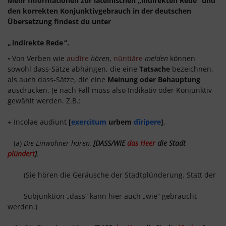
Mehr Informationen zur lateinischen „indirekten Rede“ und
den korrekten Konjunktivgebrauch in der deutschen
Übersetzung findest du unter
„
indirekte Rede
“.
• Von Verben wie
audīre
hören
,
nūntiāre
melden
können
sowohl dass-Sätze abhängen, die eine
Tatsache
bezeichnen,
als auch dass-Sätze, die eine
Meinung oder Behauptung
ausdrücken. Je nach Fall muss also Indikativ oder Konjunktiv
gewählt werden. Z.B.:
÷ Incolae audiunt
[
exercitum
urbem
dīripere
]
.
(a)
Die Einwohner hören,
[DASS/WIE
das Heer
die Stadt
plündert
]
.
(Sie hören die Geräusche der Stadtplünderung. Statt der
Subjunktion „dass“ kann hier auch „wie“ gebraucht
werden.)