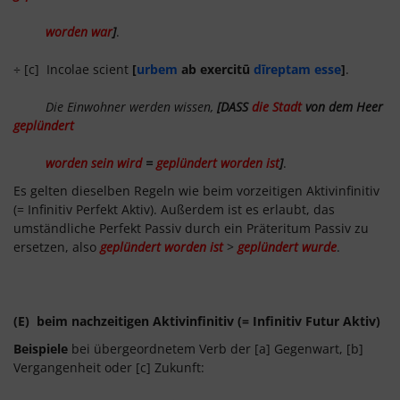
worden war
]
.
÷ [c] Incolae scient
[
urbem
ab exercitū
dīreptam esse
]
.
Die Einwohner werden wissen,
[DASS
die Stadt
von dem Heer
geplündert
worden sein wird
=
geplündert worden ist
]
.
Es gelten dieselben Regeln wie beim vorzeitigen Aktivinfinitiv
(= Infinitiv Perfekt Aktiv). Außerdem ist es erlaubt, das
umständliche Perfekt Passiv durch ein Präteritum Passiv zu
ersetzen, also
geplündert worden ist
>
geplündert wurde
.
(E) beim nachzeitigen Aktivinfinitiv (= Infinitiv Futur Aktiv)
Beispiele
bei übergeordnetem Verb der [a] Gegenwart, [b]
Vergangenheit oder [c] Zukunft: