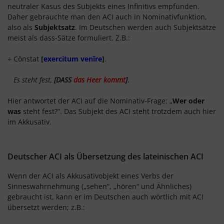
neutraler Kasus des Subjekts eines Infinitivs empfunden.
Daher gebrauchte man den ACI auch in Nominativfunktion,
also als
Subjektsatz
. Im Deutschen werden auch Subjektsätze
meist als dass-Sätze formuliert. Z.B.:
÷ Cōnstat
[
exercitum venīre
]
.
Es steht fest,
[DASS
das Heer kommt
]
.
Hier antwortet der ACI auf die Nominativ-Frage: „
Wer oder
was
steht fest?“. Das Subjekt des ACI steht trotzdem auch hier
im Akkusativ.
Deutscher ACI als Übersetzung des lateinischen ACI
Wenn der ACI als Akkusativobjekt eines Verbs der
Sinneswahrnehmung („sehen“, „hören“ und Ähnliches)
gebraucht ist, kann er im Deutschen auch wörtlich mit ACI
übersetzt werden; z.B.: