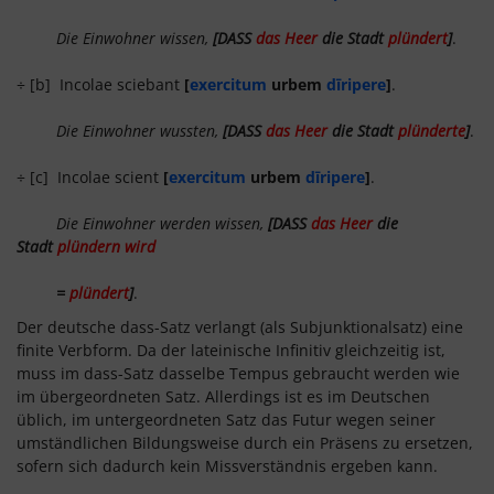
Die Einwohner wissen,
[DASS
das Heer
die Stadt
plündert
]
.
÷ [b] Incolae sciebant
[
exercitum
urbem
dīripere
]
.
Die Einwohner wussten,
[DASS
das Heer
die Stadt
plünderte
]
.
÷ [c] Incolae scient
[
exercitum
urbem
dīripere
]
.
Die Einwohner werden wissen,
[DASS
das Heer
die
Stadt
plündern wird
=
plündert
]
.
Der deutsche dass-Satz verlangt (als Subjunktionalsatz) eine
finite Verbform. Da der lateinische Infinitiv gleichzeitig ist,
muss im dass-Satz dasselbe Tempus gebraucht werden wie
im übergeordneten Satz. Allerdings ist es im Deutschen
üblich, im untergeordneten Satz das Futur wegen seiner
umständlichen Bildungsweise durch ein Präsens zu ersetzen,
sofern sich dadurch kein Missverständnis ergeben kann.