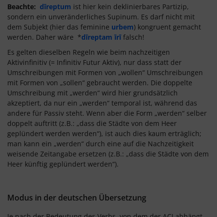
Beachte:
dīreptum
ist hier kein deklinierbares Partizip,
sondern ein unveränderliches Supinum. Es darf nicht mit
dem Subjekt (hier das feminine
urbem
) kongruent gemacht
werden. Daher wäre *
dīreptam īrī
falsch!
Es gelten dieselben Regeln wie beim nachzeitigen
Aktivinfinitiv (= Infinitiv Futur Aktiv), nur dass statt der
Umschreibungen mit Formen von „wollen“ Umschreibungen
mit Formen von „sollen“ gebraucht werden. Die doppelte
Umschreibung mit „werden“ wird hier grundsätzlich
akzeptiert, da nur ein „werden“ temporal ist, während das
andere für Passiv steht. Wenn aber die Form „werden“ selber
doppelt auftritt (z.B.: „dass die Städte von dem Heer
geplündert werden werden“), ist auch dies kaum erträglich;
man kann ein „werden“ durch eine auf die Nachzeitigkeit
weisende Zeitangabe ersetzen (z.B.: „dass die Städte von dem
Heer künftig geplündert werden“).
Modus in der deutschen Übersetzung
Je nach der Bedeutung des Verbs, von dem der ACI abhängt,