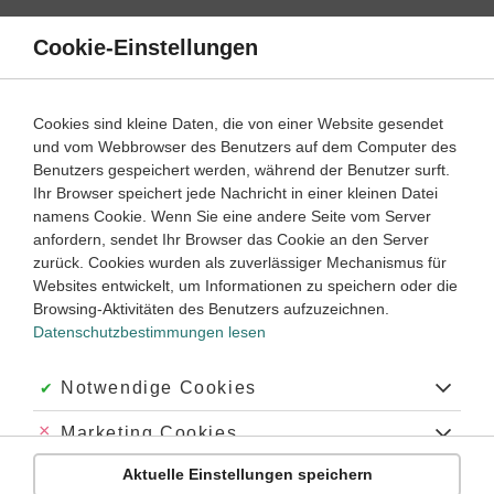
Direkt
zum
Cookie-Einstellungen
Suche
Menü
Inhalt
Schülerlexikon
Cookies sind kleine Daten, die von einer Website gesendet
Latein
1. Lernjahr ‐ Abitur
und vom Webbrowser des Benutzers auf dem Computer des
Benutzers gespeichert werden, während der Benutzer surft.
Accusativus cum infinitivo (AcI)
Ihr Browser speichert jede Nachricht in einer kleinen Datei
namens Cookie. Wenn Sie eine andere Seite vom Server
anfordern, sendet Ihr Browser das Cookie an den Server
zurück. Cookies wurden als zuverlässiger Mechanismus für
Über die Bezeichnung „Accusativus cum infinitivo“
Websites entwickelt, um Informationen zu speichern oder die
Genus, Betonung:
der Accusativus cum infinitivo
Browsing-Aktivitäten des Benutzers aufzuzeichnen.
Datenschutzbestimmungen lesen
Plural:
die Accusativi cum infinitivis
Akzeptiert:
Notwendige Cookies
Abkürzung
: ACI
Abgelehnt:
Marketing Cookies
Herkunft:
lat.
accūsātīvus cum īnfīnītīvō
Akkusativ mit Infinitiv
Aktuelle Einstellungen speichern
Abgelehnt:
Personalisierungs-Cookies