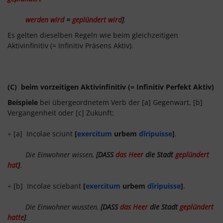
werden wird
=
geplündert wird
]
.
Es gelten dieselben Regeln wie beim gleichzeitigen
Aktivinfinitiv (= Infinitiv Präsens Aktiv).
(C) beim vorzeitigen Aktivinfinitiv (= Infinitiv Perfekt Aktiv)
Beispiele
bei übergeordnetem Verb der [a] Gegenwart, [b]
Vergangenheit oder [c] Zukunft:
÷ [a] Incolae sciunt
[
exercitum
urbem
dīripuisse
]
.
Die Einwohner wissen,
[DASS
das Heer
die Stadt
geplündert
hat
]
.
÷ [b] Incolae sciebant
[
exercitum
urbem
dīripuisse
]
.
Die Einwohner wussten,
[DASS
das Heer
die Stadt
geplündert
hatte
]
.