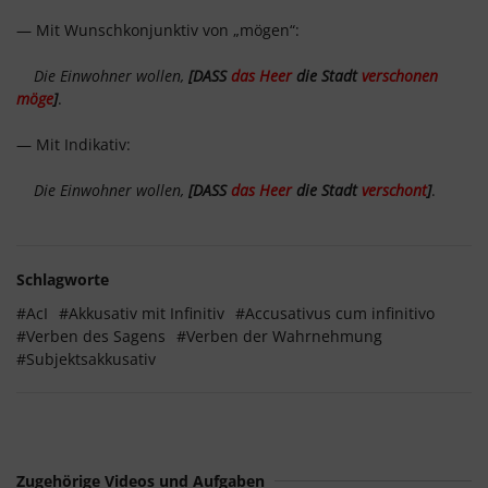
— Mit Wunschkonjunktiv von „mögen“:
Die Einwohner wollen,
[DASS
das Heer
die Stadt
verschonen
möge
]
.
— Mit Indikativ:
Die Einwohner wollen,
[DASS
das Heer
die Stadt
verschont
]
.
Schlagworte
#AcI
#Akkusativ mit Infinitiv
#Accusativus cum infinitivo
#Verben des Sagens
#Verben der Wahrnehmung
#Subjektsakkusativ
Zugehörige Videos und Aufgaben