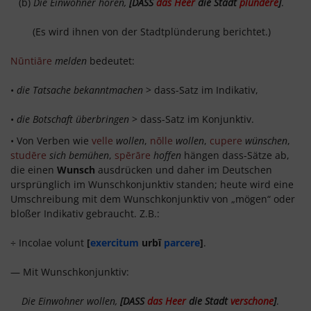
(b)
Die Einwohner hören,
[DASS
das Heer
die Stadt
plündere
]
.
(Es wird ihnen von der Stadtplünderung berichtet.)
Nūntiāre
melden
bedeutet:
•
die Tatsache bekanntmachen
> dass-Satz im Indikativ,
•
die Botschaft überbringen
> dass-Satz im Konjunktiv.
• Von Verben wie
velle
wollen
,
nōlle
wollen
,
cupere
wünschen
,
studēre
sich bemühen
,
spērāre
hoffen
hängen dass-Sätze ab,
die einen
Wunsch
ausdrücken und daher im Deutschen
ursprünglich im Wunschkonjunktiv standen; heute wird eine
Umschreibung mit dem Wunschkonjunktiv von „mögen“ oder
bloßer Indikativ gebraucht. Z.B.:
÷ Incolae volunt
[
exercitum
urbī
parcere
]
.
— Mit Wunschkonjunktiv:
Die Einwohner wollen,
[DASS
das Heer
die Stadt
verschone
]
.