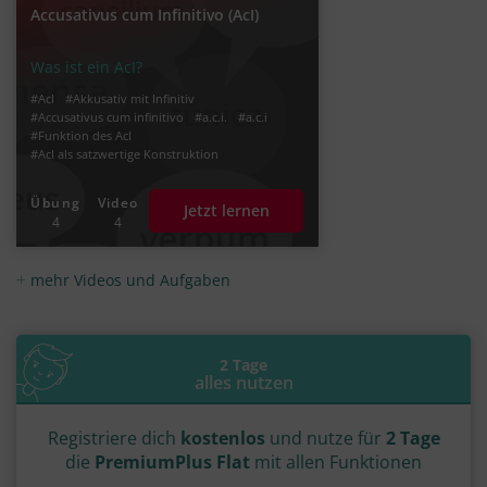
Accusativus cum Infinitivo (AcI)
Was ist ein AcI?
#AcI
#Akkusativ mit Infinitiv
#Accusativus cum infinitivo
#a.c.i.
#a.c.i
#Funktion des AcI
#AcI als satzwertige Konstruktion
#Zeitverhältnis im AcI
#Präsens Infinitiv
#Infinitiv Präsens Aktiv
Übung
Video
Jetzt lernen
#Infinitiv Präsens Passiv
#Infinitiv Perfekt
4
4
#Infinitiv Perfekt Aktiv
#Infinitiv Perfekt Passiv
#Infinitiv der Gleichzeitigkeit
#Infinitiv der Vorzeitigkeit
mehr Videos und Aufgaben
#Infinitiv der Nachzeitigkeit
#Infinitiv Futur Aktiv
2 Tage
alles nutzen
Registriere dich
kostenlos
und nutze für
2 Tage
die
PremiumPlus Flat
mit allen Funktionen