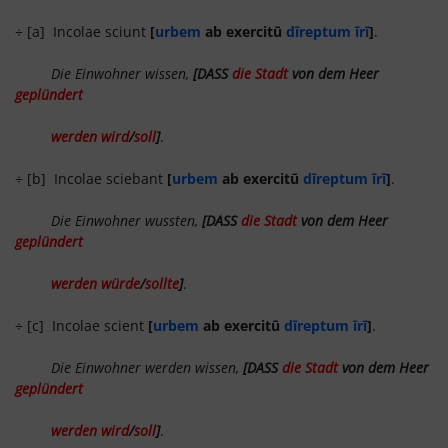
÷ [a] Incolae sciunt
[
urbem
ab exercitū
dīreptum īrī
]
.
Die Einwohner wissen,
[DASS
die Stadt
von dem Heer
geplündert
werden wird
/
soll
]
.
÷ [b] Incolae sciebant
[
urbem
ab exercitū
dīreptum īrī
]
.
Die Einwohner wussten,
[DASS
die Stadt
von dem Heer
geplündert
werden würde
/
sollte
]
.
÷ [c] Incolae scient
[
urbem
ab exercitū
dīreptum īrī
]
.
Die Einwohner werden wissen,
[DASS
die Stadt
von dem Heer
geplündert
werden wird
/
soll
]
.