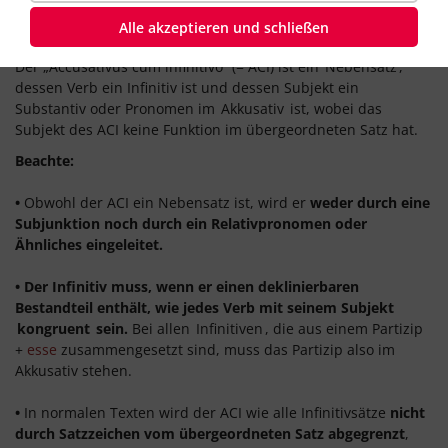
Definition
Alle akzeptieren und schließen
Der „Accusativus cum infinitivo“ (= ACI) ist ein
Nebensatz
,
dessen Verb ein Infinitiv ist und dessen Subjekt ein
Substantiv oder Pronomen im
Akkusativ
ist, wobei das
Subjekt des ACI keine Funktion im übergeordneten Satz hat.
Beachte:
•
Obwohl der ACI ein Nebensatz ist, wird er
weder durch eine
Subjunktion noch durch ein Relativpronomen oder
Ähnliches eingeleitet.
• Der Infinitiv muss, wenn er einen deklinierbaren
Bestandteil enthält, wie jedes Verb mit seinem Subjekt
kongruent
sein.
Bei allen
Infinitiven
, die aus einem Partizip
+
esse
zusammengesetzt sind, muss das Partizip also im
Akkusativ stehen.
•
In normalen Texten wird der ACI wie alle Infinitivsätze
nicht
durch Satzzeichen vom übergeordneten Satz abgegrenzt
,