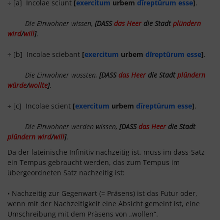
÷ [a] Incolae sciunt
[
exercitum
urbem
dīreptūrum esse
]
.
Die Einwohner wissen,
[DASS
das Heer
die Stadt
plündern
wird
/
will
]
.
÷ [b] Incolae sciebant
[
exercitum
urbem
dīreptūrum esse
]
.
Die Einwohner wussten,
[DASS
das Heer
die Stadt
plündern
würde
/
wollte
]
.
÷ [c] Incolae scient
[
exercitum
urbem
dīreptūrum esse
]
.
Die Einwohner werden wissen,
[DASS
das Heer
die Stadt
plündern wird
/
will
]
.
Da der lateinische Infinitiv nachzeitig ist, muss im dass-Satz
ein Tempus gebraucht werden, das zum Tempus im
übergeordneten Satz nachzeitig ist:
• Nachzeitig zur Gegenwart (= Präsens) ist das Futur oder,
wenn mit der Nachzeitigkeit eine Absicht gemeint ist, eine
Umschreibung mit dem Präsens von „wollen“.