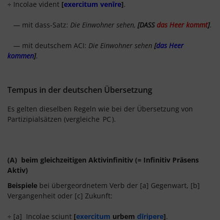
÷ Incolae vident
[
exercitum venīre
]
.
— mit dass-Satz:
Die Einwohner sehen,
[DASS
das Heer kommt
]
.
— mit deutschem ACI:
Die Einwohner sehen
[
das Heer
kommen
]
.
Tempus in der deutschen Übersetzung
Es gelten dieselben Regeln wie bei der Übersetzung von
Partizipialsätzen (vergleiche
PC
).
(A) beim gleichzeitigen Aktivinfinitiv (= Infinitiv Präsens
Aktiv)
Beispiele
bei übergeordnetem Verb der [a] Gegenwart, [b]
Vergangenheit oder [c] Zukunft:
÷ [a] Incolae sciunt
[
exercitum
urbem
dīripere
]
.