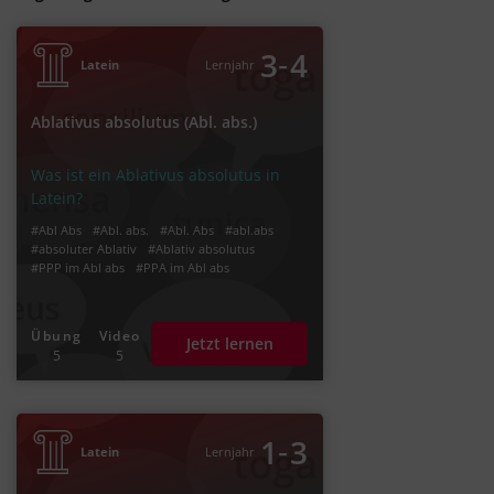
‐
3
4
Latein
Lernjahr
Ablativus absolutus (Abl. abs.)
Was ist ein Ablativus absolutus in
Latein?
#Abl Abs
#Abl. abs.
#Abl. Abs
#abl.abs
#absoluter Ablativ
#Ablativ absolutus
#PPP im Abl abs
#PPA im Abl abs
Übung
Video
Jetzt lernen
5
5
‐
1
3
Latein
Lernjahr