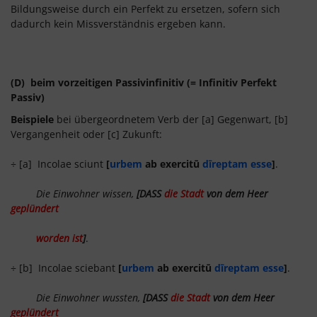
Bildungsweise durch ein Perfekt zu ersetzen, sofern sich
dadurch kein Missverständnis ergeben kann.
(D) beim vorzeitigen Passivinfinitiv (= Infinitiv Perfekt
Passiv)
Beispiele
bei übergeordnetem Verb der [a] Gegenwart, [b]
Vergangenheit oder [c] Zukunft:
÷ [a] Incolae sciunt
[
urbem
ab exercitū
dīreptam esse
]
.
Die Einwohner wissen,
[DASS
die Stadt
von dem Heer
geplündert
worden ist
]
.
÷ [b] Incolae sciebant
[
urbem
ab exercitū
dīreptam esse
]
.
Die Einwohner wussten,
[DASS
die Stadt
von dem Heer
geplündert