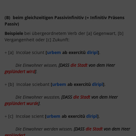
(B) beim gleichzeitigen Passivinfinitiv (= Infinitiv Präsens
Passiv)
Beispiele
bei übergeordnetem Verb der [a] Gegenwart, [b]
Vergangenheit oder [c] Zukunft:
÷ [a] Incolae sciunt
[
urbem
ab exercitū
dīripī
]
.
Die Einwohner wissen,
[DASS
die Stadt
von dem Heer
geplündert wird
]
.
÷ [b] Incolae sciebant
[
urbem
ab exercitū
dīripī
]
.
Die Einwohner wussten,
[DASS
die Stadt
von dem Heer
geplündert wurde
]
.
÷ [c] Incolae scient
[
urbem
ab exercitū
dīripī
]
.
Die Einwohner werden wissen,
[DASS
die Stadt
von dem Heer
geplündert