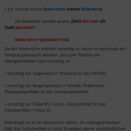
÷ [c] Incolae scient
[
exercitum
urbem
dīripuisse
]
.
Die Einwohner werden wissen,
[DASS
das Heer
die
Stadt
geplündert
haben wird
=
geplündert hat
]
.
Da der lateinische Infinitiv vorzeitig ist, muss im dass-Satz ein
Tempus gebraucht werden, das zum Tempus im
übergeordneten Satz vorzeitig ist:
• Vorzeitig zur Gegenwart (= Präsens) ist das Perfekt,
• vorzeitig zur Vergangenheit (= Perfekt, Präteritum,
Plusquamperfekt) ist das Plusquamperfekt,
• vorzeitig zur Zukunft (= Futur, Futurperfekt) ist das
Futurperfekt (= Futur II).
Allerdings ist es im Deutschen üblich, im untergeordneten
Satz das Futurperfekt (= Futur II) wegen seiner umständlichen