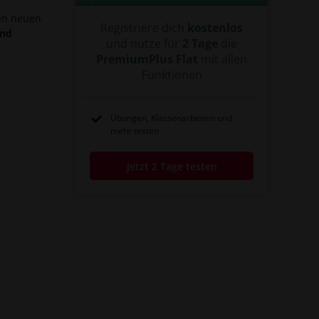
#Schießbefehl
#sektoren
den neuen
#Aliierte Siegermächte
#Walter Ulbricht
Registriere dich
kostenlos
#Generalsekretär
#Einheitslisten
und
und nutze für
2 Tage
die
#Sekretariat
#Politbüro
#Zentralkomitee
#das kurze 20. Jahrhundert
#Jh.
PremiumPlus Flat
mit allen
#zwanzigste
#deutsche Teilung
Funktionen
#geteiltes Deutschland
Übungen, Klassenarbeiten und
mehr testen
Jetzt 2 Tage testen