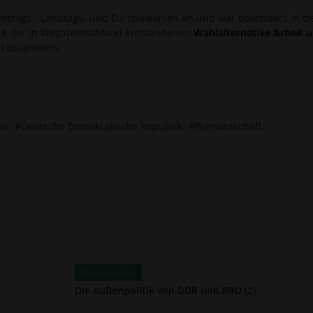
destags-, Landtags- und Europawahlen an und war besonders in 
 mit der in Westdeutschland entstandenen
Wahlalternative Arbeit 
e) zusammen.
us
#Deutsche Demokratische Republik
#Planwirtschaft
Klassenarbeit
Die Außenpolitik von DDR und BRD (2)