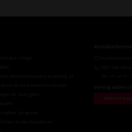
Kontaktinformat
hst du’s richtig!
kundenservice@
klärt
030 / 208 499 6
wieso Medienkompetenz so wichtig ist
(Mo. ‐ Fr. von 10 ‐ 1
amit Ihr Kind fehlerfrei schreibt
Vertrag widerru
igen dir, wie’s geht!
Widerruf star
rkräfte
s sollten Sie wissen
 Eltern in den Schulferien
t