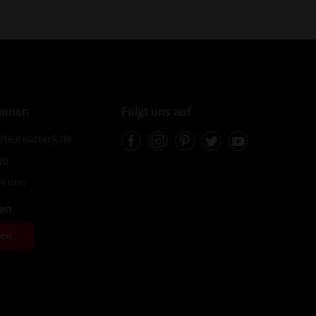
ionen
Folgt uns auf
Facebook
Instagram
Pinterest
Twitter
Youtube
learnattack.de
40
4 Uhr)
fen
ten