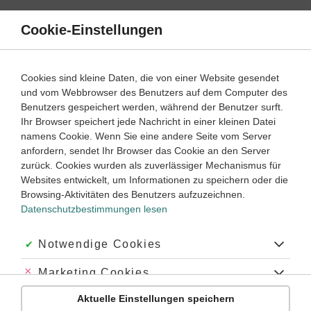
Direkt
zum
Cookie-Einstellungen
Suche
Menü
Inhalt
Schülerlexikon
Cookies sind kleine Daten, die von einer Website gesendet
Geschichte
5. Klasse ‐ Abitur
und vom Webbrowser des Benutzers auf dem Computer des
Benutzers gespeichert werden, während der Benutzer surft.
Kurfürsten
Ihr Browser speichert jede Nachricht in einer kleinen Datei
namens Cookie. Wenn Sie eine andere Seite vom Server
anfordern, sendet Ihr Browser das Cookie an den Server
zurück. Cookies wurden als zuverlässiger Mechanismus für
Kurfürsten,
zunächst die sieben, später die neun
Websites entwickelt, um Informationen zu speichern oder die
ranghöchsten
Fürsten
im mittelalterlichen
Deutschen Reich
,
Browsing-Aktivitäten des Benutzers aufzuzeichnen.
die seit dem 13. Jahrhundert das alleinige Recht hatten, den
Datenschutzbestimmungen lesen
deutschen König zu wählen (
Königswahl
). Sie waren
gleichzeitig Inhaber der
Erzämter
, der höchsten Ämter am
Königshof.
Akzeptiert:
Notwendige Cookies
Dem
Kurkollegium
gehörten drei geistliche Kurfürsten, die
Abgelehnt:
Marketing Cookies
Erzbischöfe von Mainz (gleichzeitig auch Reichserzkanzler für
Deutschland), Köln (Reichserzkanzler für Italien) und Trier
Aktuelle Einstellungen speichern
Abgelehnt:
Personalisierungs-Cookies
(Reichserzkanzler für Burgund), sowie vier weltliche