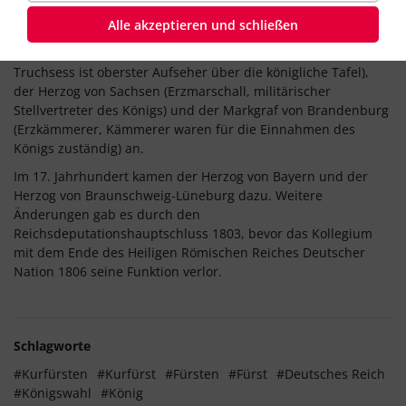
Kurfürsten, der König von Böhmen (gleichzeitig
Alle akzeptieren und schließen
Erzmundschenk, Mundschenk ist der Zuständige für Getränke
und Weingärten), der Pfalzgraf zu Rhein (Erztruchsess,
Truchsess ist oberster Aufseher über die königliche Tafel),
der Herzog von Sachsen (Erzmarschall, militärischer
Stellvertreter des Königs) und der Markgraf von Brandenburg
(Erzkämmerer, Kämmerer waren für die Einnahmen des
Königs zuständig) an.
Im 17. Jahrhundert kamen der Herzog von Bayern und der
Herzog von Braunschweig-Lüneburg dazu. Weitere
Änderungen gab es durch den
Reichsdeputationshauptschluss 1803, bevor das Kollegium
mit dem Ende des Heiligen Römischen Reiches Deutscher
Nation 1806 seine Funktion verlor.
Schlagworte
#Kurfürsten
#Kurfürst
#Fürsten
#Fürst
#Deutsches Reich
#Königswahl
#König