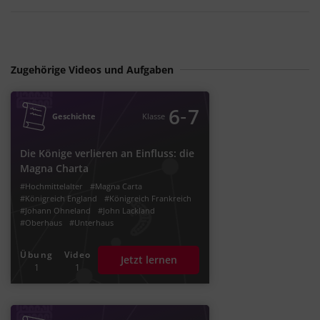
Zugehörige Videos und Aufgaben
‐
6
7
Geschichte
Klasse
Die Könige verlieren an Einfluss: die
Magna Charta
#Hochmittelalter
#Magna Carta
#Königreich England
#Königreich Frankreich
#Johann Ohneland
#John Lackland
#Oberhaus
#Unterhaus
#Hundertjähriger Krieg
#Normannische Eroberung
Übung
Video
Jetzt lernen
#Herzog Wilhelm II.
#Ständeordnung
1
1
#Ständegesellschaft
#Erster Stand
#Spätmittelalter
#zweiter
#dritter
#1.
#2.
#3.
#Parlament
#Komitee
#Frühmittelalter
#Richard Löwenherz
#Kreuzzüge
#Adelsrat
#Steuerabgaben
#Klerus
#Königtum