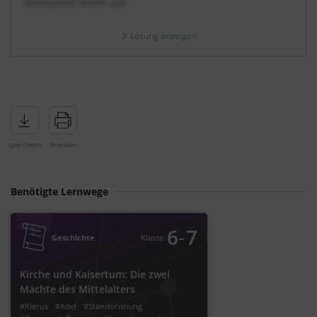
Römischen Reich auf.
Lösung anzeigen
Benötigte Lernwege
‐
6
7
Geschichte
Klasse
Kirche und Kaisertum: Die zwei
Mächte des Mittelalters
#Klerus
#Adel
#Ständordnung