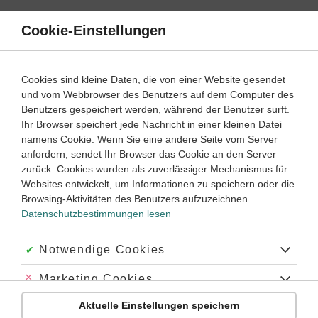
Direkt
zum
Cookie-Einstellungen
Suche
Menü
Inhalt
Klassenarbeiten
Cookies sind kleine Daten, die von einer Website gesendet
Klassenarbeit
und vom Webbrowser des Benutzers auf dem Computer des
Geschichte
6. ‐ 7. Klasse
Empfohlen von
Benutzers gespeichert werden, während der Benutzer surft.
Tutorin Noemi
Ihr Browser speichert jede Nachricht in einer kleinen Datei
Machtpolitik und Konflikte in Europa (1)
namens Cookie. Wenn Sie eine andere Seite vom Server
anfordern, sendet Ihr Browser das Cookie an den Server
Dauer:
45 Minuten
zurück. Cookies wurden als zuverlässiger Mechanismus für
Websites entwickelt, um Informationen zu speichern oder die
Browsing-Aktivitäten des Benutzers aufzuzeichnen.
Datenschutzbestimmungen lesen
Aufgabe 1
5 Minuten
2 Punkte
mittel
Dauer:
Akzeptiert:
Notwendige Cookies
Erkläre allgemein den Begriff „Investiturstreit“.
Abgelehnt:
Marketing Cookies
Aktuelle Einstellungen speichern
Abgelehnt:
Personalisierungs-Cookies