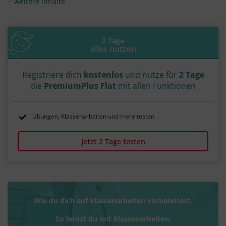
weitere Inhalte
#Wormser Konkordat
#Heinrich IV.
#der vierte
#4.
#Kaiser gegen Papsttum
#Eugen III.
#Alexander III.
#Kaiserkrönung
#1155
#Wahlkönigtum
#Erbkönigtum
#Königswahl
#Kaiserwahl
#Heinrich V.
2 Tage
#der Fünfte
#5.
#1125
#1152
#1159
alles nutzen
#Papst
#1176
#1180
Registriere dich
kostenlos
und nutze für
2 Tage
die
PremiumPlus Flat
mit allen Funktionen
Übungen, Klassenarbeiten und mehr testen
Jetzt 2 Tage testen
Wie du dich auf Klassenarbeiten vorbereitest.
So lernst du mit Klassenarbeiten: