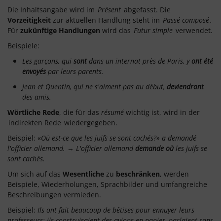
Die Inhaltsangabe wird im
Présent
abgefasst. Die
Vorzeitigkeit
zur aktuellen Handlung steht im
Passé composé
.
Für
zukünftige Handlungen
wird das
Futur simple
verwendet.
Beispiele:
Les garçons, qui
sont
dans un internat près de Paris, y
ont été
envoyés
par leurs parents.
Jean et Quentin, qui ne s'aiment pas au début,
deviendront
des amis.
Wörtliche Rede
, die für das
résumé
wichtig ist, wird in der
indirekten Rede
wiedergegeben.
Beispiel: «
Où est-ce que les juifs se sont cachés?» a demandé
l'officier allemand. → L'officier allemand
demande où
les juifs se
sont cachés.
Um sich auf das
Wesentliche
zu
beschränken
, werden
Beispiele, Wiederholungen, Sprachbilder und umfangreiche
Beschreibungen vermieden.
Beispiel:
Ils ont fait beaucoup de bêtises pour ennuyer leurs
professeurs: ils construisaient des avions en papier, parlaient sans