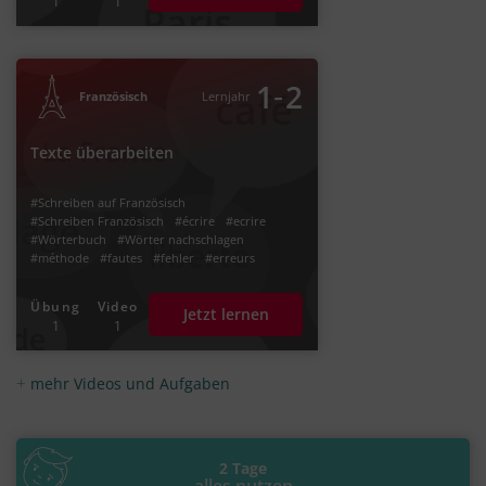
1
1
‐
1
2
Französisch
Lernjahr
Texte überarbeiten
#Schreiben auf Französisch
#Schreiben Französisch
#écrire
#ecrire
#Wörterbuch
#Wörter nachschlagen
#méthode
#fautes
#fehler
#erreurs
#Fehler korrigieren Französisch
#Fehler finden Französisch
Übung
Video
Jetzt lernen
#Text auf Fehler durchsehen
1
1
#Fehler in Texten
mehr Videos und Aufgaben
2 Tage
alles nutzen