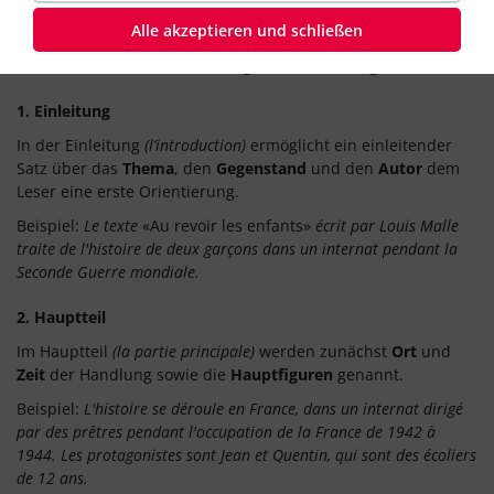
Sie stellt
Verbindungen
zwischen den
wichtigsten
Alle akzeptieren und schließen
Inhaltspunkten
her.
Sie enthält
weder
Wertungen
noch Stellungnahmen
.
1. Einleitung
In der Einleitung
(l’introduction)
ermöglicht ein einleitender
Satz über das
Thema
, den
Gegenstand
und den
Autor
dem
Leser eine erste Orientierung.
Beispiel:
Le texte
«Au revoir les enfants»
écrit par Louis Malle
traite de l'histoire de deux garçons dans un internat pendant la
Seconde Guerre mondiale.
2. Hauptteil
Im Hauptteil
(la partie principale)
werden zunächst
Ort
und
Zeit
der Handlung sowie die
Hauptfiguren
genannt.
Beispiel:
L'histoire se déroule en France, dans un internat dirigé
par des prêtres pendant l'occupation de la France de 1942 à
1944. Les protagonistes sont Jean et Quentin, qui sont des écoliers
de 12 ans.