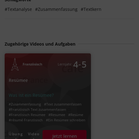
#Textanalyse
#Zusammenfassung
#Textkern
Zugehörige Videos und Aufgaben
‐
4
5
Französisch
Lernjahr
Resümee
Was ist ein Resümee?
#Zusammenfassung
#Text zusammenfassen
#Französisch Text zusammenfassen
#Französisch Resumee
#Resumee
#Resüme
#résumé Französisch
#Ein Resümee schreiben
#résumé
Übung
Video
Jetzt lernen