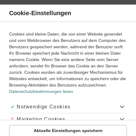
Direkt
zum
Cookie-Einstellungen
Suche
Menü
Inhalt
Schülerlexikon
Cookies sind kleine Daten, die von einer Website gesendet
Französisch
1. Lernjahr ‐ Abitur
und vom Webbrowser des Benutzers auf dem Computer des
Benutzers gespeichert werden, während der Benutzer surft.
le résumé / Inhaltsangabe
Ihr Browser speichert jede Nachricht in einer kleinen Datei
namens Cookie. Wenn Sie eine andere Seite vom Server
anfordern, sendet Ihr Browser das Cookie an den Server
zurück. Cookies wurden als zuverlässiger Mechanismus für
Allgemein
Websites entwickelt, um Informationen zu speichern oder die
Browsing-Aktivitäten des Benutzers aufzuzeichnen.
Eine Inhaltsangabe informiert über die
wesentlichen
Datenschutzbestimmungen lesen
inhaltlichen Aspekte
eines Textes und präsentiert sie in
geraffter Form.
Akzeptiert:
Notwendige Cookies
Merkmale und Aufbau
Abgelehnt:
Marketing Cookies
Die Inhaltsangabe kürzt den Inhalt eines Textes auf
ungefähr ein Drittel des Originals, den
Textkern
.
Aktuelle Einstellungen speichern
Abgelehnt:
Personalisierungs-Cookies