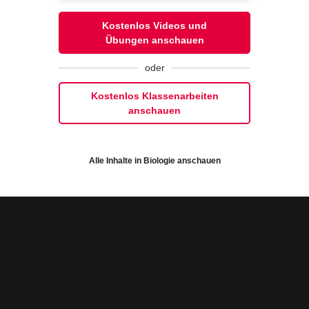
#rRNA
#Ribosom
#Translation
#Transkription
lehnt:
onalisierungs-Cookies
#Basentripplet
#Stoppcodon
#Prä-mRNA
Video
Übung
Jetzt lernen
Kostenlos Videos und
#Massanger RNA
#Transfär RNA
2
2
#Proteinbiosynthese
#Eiweis
#Aminosäuren
Übungen anschauen
#Polymerase
#Erbgut
#erbmaterial
#Enzym
Alle akzeptieren und schli
elle Einstellungen speichern
oder
Kostenlos Klassenarbeiten
anschauen
Alle Inhalte in Biologie anschauen