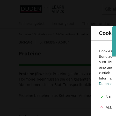
Direkt
Suche:
zum
Inhalt
Fächerangebot
Lernangebot
Themen rund ums 
Cookie
Startseite
Schülerlexikon
Schülerlexikon
Proteine
Biologie
5. Klasse ‐ Abitur
Cookies s
Proteine
Benutzers
surft. Ihr
eine ande
zurück. C
Proteine (Eiweise)
: Proteine gehören zu den wichtigste
Informatio
Hormone
beeinflussen sie den gesamten
Stoffwechsel
Datenschu
übernehmen sie im
Blut
Transportfunktion und sind al
Proteine bestehen aus Ketten von
Aminosäuren
, die ü
Akze
Notw
Abge
Mark