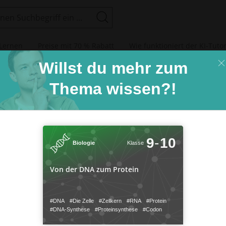
Suchen
Lernen
Preise mit 70 % Rabatt
Wie funktioniert der KI-Tuto
-Einstellungen
Willst du mehr zum
Thema wissen?!
ind kleine Daten, die von einer Website gesendet und vom Webbrowse
10
9
‐
Klasse
Biologie
 auf dem Computer des Benutzers gespeichert werden, während der B
 Browser speichert jede Nachricht in einer kleinen Datei namens Cookie
re Seite vom Server anfordern, sendet Ihr Browser das Cookie an den 
Von der DNA zum Protein
9
10
‐
ookies wurden als zuverlässiger Mechanismus für Websites entwickelt,
n Bausteinen aller pflanzlichen und tierischen
Zellen
. Als
Enzyme
Biologie
Klasse
nen zu speichern oder die Browsing-Aktivitäten des Benutzers aufzuze
, als kontraktile Elemente ermöglichen sie die Bewegung. Außerd
tzbestimmungen lesen
s Bauelemente aller
Biomembranen
von großer Bedeutung.
Von der DNA zum Protein
#DNA-Synthese
#Protein
#RNA
#Zellkern
#Die Zelle
#DNA
#mRNA
#r-RNA
#m-RNA
#t-RNA
#Codon
#Proteinsynthese
ber sog.
Peptid
bindungen
(–CO–NH–) miteinander verknüpft sind.
ptiert:
endige Cookies
#Transkription
#Translation
#Ribosom
#rRNA
#tRNA
#Massanger RNA
#Prä-mRNA
#Stoppcodon
#Basentripplet
#DNA
#Die Zelle
#Zellkern
#RNA
#Protein
lehnt:
eting Cookies
#Aminosäuren
#Eiweis
#Proteinbiosynthese
#Transfär RNA
#DNA-Synthese
#Proteinsynthese
#Codon
#Enzym
#erbmaterial
#Erbgut
#Polymerase
#t-RNA
#m-RNA
#r-RNA
#mRNA
#tRNA