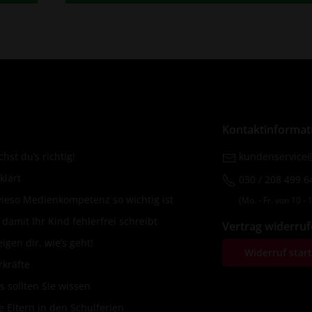
Kontaktinformat
hst du’s richtig!
kundenservice@
klärt
030 / 208 499 6
wieso Medienkompetenz so wichtig ist
(Mo. ‐ Fr. von 10 ‐ 1
amit Ihr Kind fehlerfrei schreibt
Vertrag widerru
igen dir, wie’s geht!
Widerruf star
rkräfte
s sollten Sie wissen
 Eltern in den Schulferien