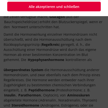
haben fast immer ein ihnen entgegenwirkendes Hormon
Alle akzeptieren und schließen
(
antagonistisches Hormon
). So erniedrigt z. B.
Insulin
den
Blutzuckerspiegel (
Blutzucker
), indem es den Blutzucker für
die Zellen verfügbar macht,
Glucagon
(aus der
Bauchspeicheldrüse
) erhöht den Blutzuckerspiegel, wenn er
den Normwert unterschritten hat.
Damit die Hormonwirkung einzelner Hormondrüsen nicht
überschießt, wird die Hormonausschüttung nach dem
Rückkopplungsprinzip (
Regelkreis
) geregelt, d. h., die
Ausschüttung einer Hormondrüse wird durch das eigene
Hormon ab einer bestimmten Konzentration im Blut
gehemmt. Die
Hypophysenhormone
kontrollieren als
übergeordnetes System
die Hormonausschüttung anderer
Hormondrüsen, und zwar ebenfalls nach dem Prinzip eines
Regelkreises. Die Hormone werden entweder nach ihrer
Zugehörigkeit zu bestimmten chemischen Verbindungen
eingeteilt, z. B.
Peptidhormone
(Proteohormone; z. B.
Insulin
,
Parathormon
, Oxytocin), von
Aminosäuren
abgeleitete Hormone (
Adrenalin
, Noradrenalin, Thyroxin)
und
Steroidhormone
(Androgene, Estrogene), oder sie