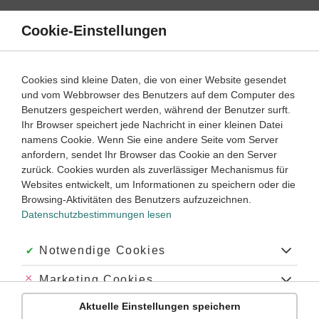
Direkt
zum
Cookie-Einstellungen
Suche
Menü
Inhalt
Schülerlexikon
Cookies sind kleine Daten, die von einer Website gesendet
Biologie
5. Klasse ‐ Abitur
und vom Webbrowser des Benutzers auf dem Computer des
Benutzers gespeichert werden, während der Benutzer surft.
Hormone
Ihr Browser speichert jede Nachricht in einer kleinen Datei
namens Cookie. Wenn Sie eine andere Seite vom Server
anfordern, sendet Ihr Browser das Cookie an den Server
zurück. Cookies wurden als zuverlässiger Mechanismus für
Hormone
: chemische Substanzen im tierischen und
Websites entwickelt, um Informationen zu speichern oder die
menschlichen Organismus, die in kleinsten Mengen wirksam
Browsing-Aktivitäten des Benutzers aufzuzeichnen.
sind. Sie werden von besonderen
Drüsen
(
Hormondrüsen
)
Datenschutzbestimmungen lesen
gebildet, von diesen als Inkrete durch innere Sekretion ins
Blut
abgegeben. Über das Blut werden sie im Körper
verbreitet, sodass sie an ihrem spezifischen Wirkungsort bei
Akzeptiert:
Notwendige Cookies
der Regulation des
Stoffwechsels
mitwirken können. Die
Hormone beeinflussen damit das
Wachstum
, die Entwicklung
Abgelehnt:
Marketing Cookies
und den emotionalen Bereich eines Individuums. Alle
Aktuelle Einstellungen speichern
Hormone werden sehr schnell im Körper abgebaut und
Abgelehnt:
Personalisierungs-Cookies