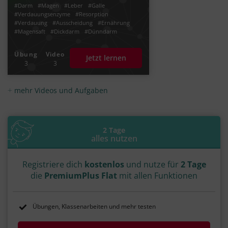
#Darm
#Magen
#Leber
#Galle
#Verdauungsenzyme
#Resorption
#Verdauung
#Ausscheidung
#Ernährung
#Magensaft
#Dickdarm
#Dünndarm
#Speiseröhre
#Peristaltik
#Enzyme
#Eiweiße
#Fette
#Kohlenhydrate
#Blut
Übung
Video
Jetzt lernen
#Verdauungsprozess
#Zersetzung
3
3
#Magensäure
#Aminosäuren
#Verdauungssaft
#Nahrung
#Nährstoffe
#Vitamine
#Mineralstoffe
#essentiell
mehr Videos und Aufgaben
#Zwölffingerdarm
#Gallenflüssigkeit
#Gallensaft
2 Tage
alles nutzen
Registriere dich
kostenlos
und nutze für
2 Tage
die
PremiumPlus Flat
mit allen Funktionen
Übungen, Klassenarbeiten und mehr testen