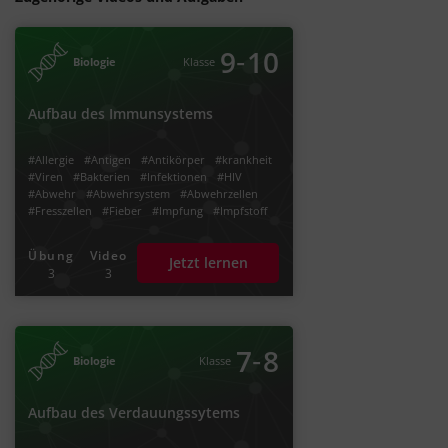
‐
9
10
Biologie
Klasse
Aufbau des Immunsystems
#Allergie
#Antigen
#Antikörper
#krankheit
#Viren
#Bakterien
#Infektionen
#HIV
#Abwehr
#Abwehrsystem
#Abwehrzellen
#Fresszellen
#Fieber
#Impfung
#Impfstoff
Übung
Video
Jetzt lernen
3
3
‐
7
8
Biologie
Klasse
Aufbau des Verdauungssytems