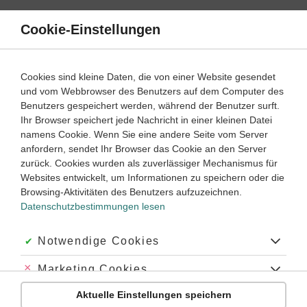
Direkt
zum
Cookie-Einstellungen
Suche
Menü
Inhalt
Zahlenbereiche
Cookies sind kleine Daten, die von einer Website gesendet
und vom Webbrowser des Benutzers auf dem Computer des
Mathematik
8. ‐ 10. Klasse
Benutzers gespeichert werden, während der Benutzer surft.
Empfohlen von
Ihr Browser speichert jede Nachricht in einer kleinen Datei
Tutorin Monica
namens Cookie. Wenn Sie eine andere Seite vom Server
Wurzeln
anfordern, sendet Ihr Browser das Cookie an den Server
zurück. Cookies wurden als zuverlässiger Mechanismus für
Dauer:
55 Minuten
Websites entwickelt, um Informationen zu speichern oder die
Browsing-Aktivitäten des Benutzers aufzuzeichnen.
Datenschutzbestimmungen lesen
VIDEOS, AUFGABEN UND ÜBUNGEN
ZUGEHÖRIGE KLASSENARBEITEN
Akzeptiert:
Notwendige Cookies
Video
03:48
Abgelehnt:
Marketing Cookies
Dauer:
Was sind Quadrat- und Kubikwurzeln?
Aktuelle Einstellungen speichern
Abgelehnt:
Personalisierungs-Cookies