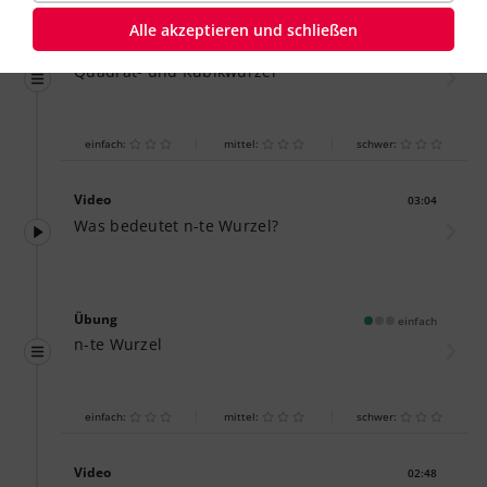
Alle akzeptieren und schließen
Übung
einfach
Quadrat- und Kubikwurzel
einfach:
mittel:
schwer:
Video
03:04
Dauer:
Was bedeutet n-te Wurzel?
Übung
einfach
n-te Wurzel
einfach:
mittel:
schwer:
Video
02:48
Dauer: