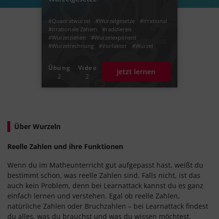
#Quadratwurzel
#Wurzelgesetze
#irrational
#irrationale Zahlen
#radizieren
#Wurzelziehen
#Wurzelexponent
#Wurzelrechnung
#Vorfaktor
#Wurzel
#Radikand
#quadratzahl
#Radikal
Übung
Video
Jetzt lernen
2
2
Über Wurzeln
Reelle Zahlen und ihre Funktionen
Wenn du im Matheunterricht gut aufgepasst hast, weißt du
bestimmt schon, was reelle Zahlen sind. Falls nicht, ist das
auch kein Problem, denn bei Learnattack kannst du es ganz
einfach lernen und verstehen. Egal ob reelle Zahlen,
natürliche Zahlen oder Bruchzahlen – bei Learnattack findest
du alles, was du brauchst und was du wissen möchtest.