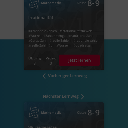
‐
8
9
Mathematik
Klasse
Irrationalität
#irrationale Zahlen
#Irrationalitätsbeweis
#Wurzel
#Zahlenmenge
#natürliche Zahl
#Ganze Zahl
#reelle Zahlen
#rationale zahlen
#reelle Zahl
#pi
#Wurzeln
#quadratzahl
#Radikand
#Brüche
#Quotient
#periodischer Dezimalbruch
#Zahlen ordnen
Übung
Video
Jetzt lernen
#rationale zahl
#Zähler
#Nenner
3
3
Vorheriger Lernweg
Nächster Lernweg
‐
8
9
Mathematik
Klasse
Wurzelgesetze