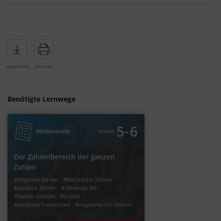
Benötigte Lernwege
‐
5
6
Mathematik
Klasse
Der Zahlenbereich der ganzen
Zahlen
#Negative Zahlen
#Natürliche Zahlen
#positive Zahlen
#Zahlenstrahl
#Zahlen ordnen
#Größe
#positives Vorzeichen
#negatives Vorzeichen
#Zahlengerade