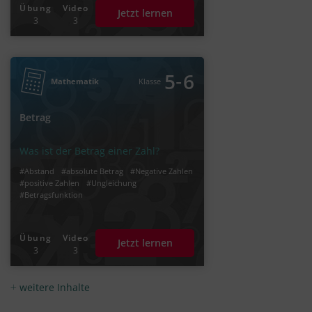
Übung
Video
Jetzt lernen
3
3
‐
5
6
Mathematik
Klasse
Betrag
Was ist der Betrag einer Zahl?
#Abstand
#absolute Betrag
#Negative Zahlen
#positive Zahlen
#Ungleichung
#Betragsfunktion
Übung
Video
Jetzt lernen
3
3
weitere Inhalte