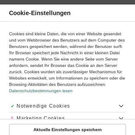
Direkt
zum
Cookie-Einstellungen
Suche
Menü
Inhalt
Klassenarbeiten
Cookies sind kleine Daten, die von einer Website gesendet
Klassenarbeit
und vom Webbrowser des Benutzers auf dem Computer des
Mathematik
5. Klasse
Empfohlen von
Benutzers gespeichert werden, während der Benutzer surft.
Tutorin Monica
Ihr Browser speichert jede Nachricht in einer kleinen Datei
Negative Zahlen (3)
namens Cookie. Wenn Sie eine andere Seite vom Server
anfordern, sendet Ihr Browser das Cookie an den Server
Dauer:
45 Minuten
zurück. Cookies wurden als zuverlässiger Mechanismus für
Websites entwickelt, um Informationen zu speichern oder die
Browsing-Aktivitäten des Benutzers aufzuzeichnen.
Datenschutzbestimmungen lesen
Aufgabe 1
5 Minuten
3 Punkte
einfach
Dauer:
Akzeptiert:
Notwendige Cookies
Welche Zahlen sind auf der Zahlengeraden markiert?
Abgelehnt:
Marketing Cookies
Aktuelle Einstellungen speichern
Abgelehnt:
Personalisierungs-Cookies