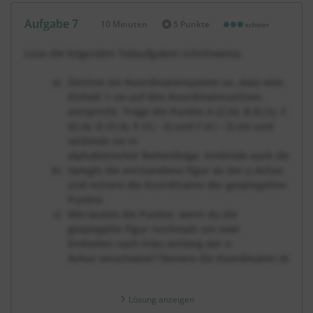
Aufgabe 7
10 Minuten
5 Punkte
schwer
Dauer:
Löse die folgenden Teilaufgaben schrittweise.
Zeichne ein Koordinatensystem so, dass eine
Einheit 1 cm auf den Koordinatenachsen
entspricht. Trage die Punkte A (2|6), B (6|5), C
(6|4), D (3|4), E (3|– 2) und F (2|– 2) ein und
verbinde sie in
alphabetischer Reihenfolge. Verbinde auch die Pun
Spiegle die entstandene Figur an der y-Achse
und notiere die Koordinaten der gespiegelten
Punkte.
Wie lauten die Punkte, wenn du die
gespiegelte Figur nochmals um zwei
Einheiten nach links entlang der x-
Achse verschiebst? Notiere die Koordinaten der Pu
Lösung anzeigen