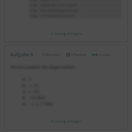
Lösung anzeigen
Aufgabe 6
5 Minuten
5 Punkte
mittel
Dauer:
Notiere jeweils die Gegenzahlen.
3
|– 5|
(– 12)
|10 000|
– (– (– (178)))
Lösung anzeigen