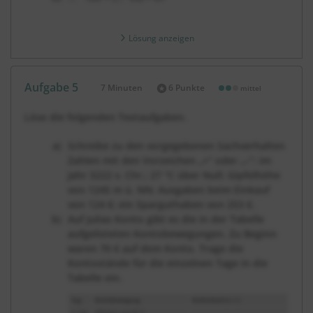
Lösung anzeigen
Aufgabe 5
7 Minuten
6 Punkte
mittel
Dauer:
Löse die folgenden Textaufgaben.
Schreibe zu den vorgegebenen Sachverhalten
Zahlen mit den Vorzeichen „+“ oder „–“: im
Jahr 3222 v. Chr.; 27 °C über Null; Gipfelhöhe
von 1245 m ü. NN; Ausgaben beim Einkauf
von 124 €; ein Sparguthaben von 253 €.
Auf Julias Konto gibt es die in der Tabelle
aufgelisteten Kontobewegungen. Zu Beginn
waren 70 € auf dem Konto. Trage die
Kontostände für die einzelnen Tage in die
Tabelle ein.