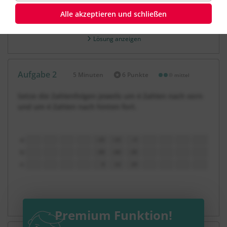
Alle akzeptieren und schließen
Lösung anzeigen
Aufgabe 2
5 Minuten
6 Punkte
mittel
Dauer:
Setze die Zahlenfolgen jeweils um 4 Zahlen nach vorn
und um 4 Zahlen nach hinten fort.
Lösung anzeigen
Premium Funktion!