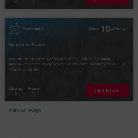
4
4
‐
10
Mathematik
Klasse
Oberstufe
Figuren im Raum
#Vektor
#kartesisches Koordinatensystem
#dreidimensional
#Vektorkoordinate
#Gegenvektor
#Ortsvektor
#Nullvektor
#Raum
#Punktkoordinate
Übung
Video
Jetzt lernen
2
2
mehr Lernwege