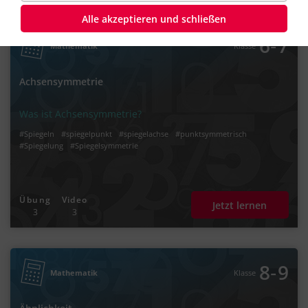
Alle akzeptieren und schließen
‐
6
7
Mathematik
Klasse
Achsensymmetrie
Was ist Achsensymmetrie?
#Spiegeln
#spiegelpunkt
#spiegelachse
#punktsymmetrisch
#Spiegelung
#Spiegelsymmetrie
Übung
Video
Jetzt lernen
3
3
‐
8
9
Mathematik
Klasse