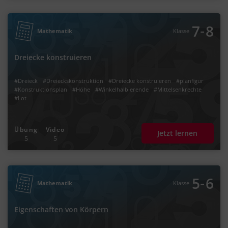
‐
7
8
Mathematik
Klasse
Dreiecke konstruieren
#Dreieck
#Dreieckskonstruktion
#Dreiecke konstruieren
#planfigur
#Konstruktionsplan
#Höhe
#Winkelhalbierende
#Mittelsenkrechte
#Lot
Übung
Video
Jetzt lernen
5
5
‐
5
6
Mathematik
Klasse
Eigenschaften von Körpern