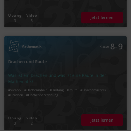
Übung
Video
Jetzt lernen
3
3
‐
8
9
Mathematik
Klasse
Drachen und Raute
Was ist ein Drachen und was ist eine Raute in der
Mathematik?
#Viereck
#Flächeninhalt
#Umfang
#Raute
#Drachenviereck
#Drachen
#Flächenberechnung
Übung
Video
Jetzt lernen
3
2