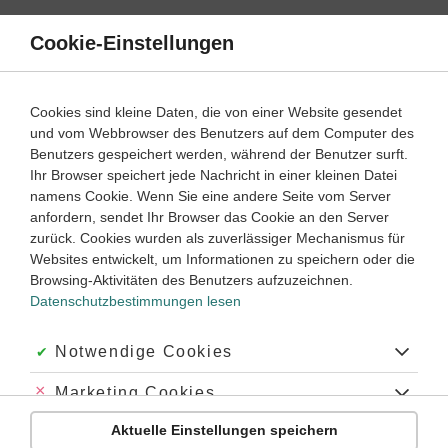
Direkt
zum
Cookie-Einstellungen
Suche
Menü
Inhalt
Geometrie
Cookies sind kleine Daten, die von einer Website gesendet
und vom Webbrowser des Benutzers auf dem Computer des
Lernwege mit Erklär- und Anleitungsvideos
Benutzers gespeichert werden, während der Benutzer surft.
Ihr Browser speichert jede Nachricht in einer kleinen Datei
namens Cookie. Wenn Sie eine andere Seite vom Server
anfordern, sendet Ihr Browser das Cookie an den Server
Mathematik
Oberstufe
zurück. Cookies wurden als zuverlässiger Mechanismus für
Websites entwickelt, um Informationen zu speichern oder die
Abstand
Browsing-Aktivitäten des Benutzers aufzuzeichnen.
Datenschutzbestimmungen lesen
#Geraden
#orthogonal
#Schnittpunkt
#Schnittwinkel
#Abstand
#senkrecht
#Ebene
#Skalarprodukt
#halbraum
#halbebene
#Abstand Punkt-Ebene
Akzeptiert:
Notwendige Cookies
Abgelehnt:
Marketing Cookies
Übung
Video
Jetzt lernen
3
5
Aktuelle Einstellungen speichern
Abgelehnt:
Personalisierungs-Cookies