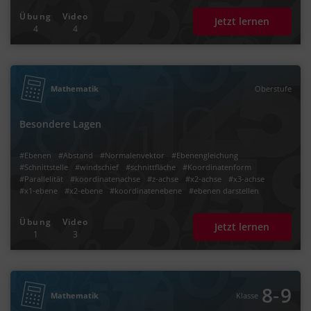
Übung
Video
Jetzt lernen
4
4
Mathematik
Oberstufe
Besondere Lagen
#Ebenen
#Abstand
#Normalenvektor
#Ebenengleichung
#Schnittstelle
#windschief
#schnittfläche
#Koordinatenform
#Parallelität
#koordinatenachse
#z-achse
#x2-achse
#x3-achse
#x1-ebene
#x2-ebene
#koordinatenebene
#ebenen darstellen
Übung
Video
Jetzt lernen
1
3
‐
8
9
Mathematik
Klasse