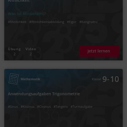
Ähnlichkeit
Was ist Ähnlichkeit?
#Ähnlichkeit
#Ähnlichkeitsabbildung
#Figur
#Kongruenz
Übung
Video
Jetzt lernen
2
2
‐
9
10
Mathematik
Klasse
Anwendungsaufgaben Trigonometrie
#Sinus
#Kosinus
#Cosinus
#Tangens
#Turmaufgabe