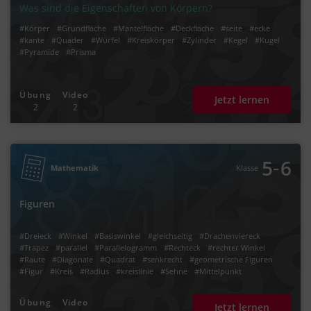
Was sind die Eigenschaften von Körpern?
#Körper
#Grundfläche
#Mantelfläche
#Deckfläche
#seite
#ecke
#kante
#Quader
#Würfel
#Kreiskörper
#Zylinder
#Kegel
#Kugel
#Pyramide
#Prisma
Übung
Video
Jetzt lernen
2
2
‐
5
6
Mathematik
Klasse
Figuren
#Dreieck
#Winkel
#Basiswinkel
#gleichseitig
#Drachenviereck
#Trapez
#parallel
#Parallelogramm
#Rechteck
#rechter Winkel
#Raute
#Diagonale
#Quadrat
#senkrecht
#geometrische Figuren
#Figur
#Kreis
#Radius
#kreislinie
#Sehne
#Mittelpunkt
#rechtwinklig
#Hypotenuse
#Kathete
#spitzwinklig
#stumpfwinklig
#Flächenberechnung
Übung
Video
Jetzt lernen