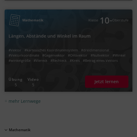
‐
10
Mathematik
Klasse
Oberstufe
Längen, Abstände und Winkel im Raum
#Vektor
#kartesisches Koordinatensystem
#dreidimensional
#Vektorkoordinate
#Gegenvektor
#Ortsvektor
#Nullvektor
#Winkel
#winkelgröße
#Viereck
#Rechteck
#Kreis
#Betrag eines Vektors
Übung
Video
Jetzt lernen
5
5
mehr Lernwege
Mathematik