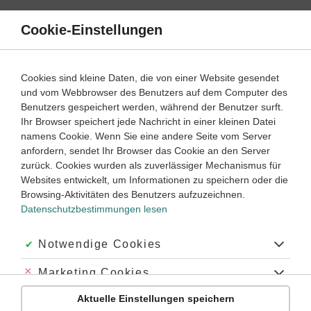
Direkt
zum
Cookie-Einstellungen
Suche
Menü
Inhalt
Geometrie im Raum
Cookies sind kleine Daten, die von einer Website gesendet
und vom Webbrowser des Benutzers auf dem Computer des
Lernwege mit Erklär- und Anleitungsvideos
Benutzers gespeichert werden, während der Benutzer surft.
Ihr Browser speichert jede Nachricht in einer kleinen Datei
namens Cookie. Wenn Sie eine andere Seite vom Server
anfordern, sendet Ihr Browser das Cookie an den Server
Mathematik
Oberstufe
zurück. Cookies wurden als zuverlässiger Mechanismus für
Websites entwickelt, um Informationen zu speichern oder die
Abstand
Browsing-Aktivitäten des Benutzers aufzuzeichnen.
Datenschutzbestimmungen lesen
#Geraden
#orthogonal
#Schnittpunkt
#Schnittwinkel
#Abstand
#senkrecht
#Ebene
#Skalarprodukt
#halbraum
#halbebene
#Abstand Punkt-Ebene
Akzeptiert:
Notwendige Cookies
Abgelehnt:
Marketing Cookies
Übung
Video
Jetzt lernen
3
5
Aktuelle Einstellungen speichern
Abgelehnt:
Personalisierungs-Cookies