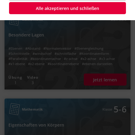
Alle akzeptieren und schließen
Mathematik
Oberstufe
Besondere Lagen
#Ebenen
#Abstand
#Normalenvektor
#Ebenengleichung
#Schnittstelle
#windschief
#schnittfläche
#Koordinatenform
#Parallelität
#koordinatenachse
#z-achse
#x2-achse
#x3-achse
#x1-ebene
#x2-ebene
#koordinatenebene
#ebenen darstellen
Übung
Video
Jetzt lernen
1
3
‐
5
6
Mathematik
Klasse
Eigenschaften von Körpern