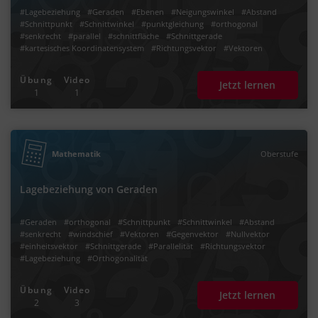
#Lagebeziehung
#Geraden
#Ebenen
#Neigungswinkel
#Abstand
#Schnittpunkt
#Schnittwinkel
#punktgleichung
#orthogonal
#senkrecht
#parallel
#schnittfläche
#Schnittgerade
#kartesisches Koordinatensystem
#Richtungsvektor
#Vektoren
#Nullvektor
#Gegenvektor
#einheitsvektor
Übung
Video
Jetzt lernen
1
1
Mathematik
Oberstufe
Lagebeziehung von Geraden
#Geraden
#orthogonal
#Schnittpunkt
#Schnittwinkel
#Abstand
#senkrecht
#windschief
#Vektoren
#Gegenvektor
#Nullvektor
#einheitsvektor
#Schnittgerade
#Parallelität
#Richtungsvektor
#Lagebeziehung
#Orthogonalität
Übung
Video
Jetzt lernen
2
3