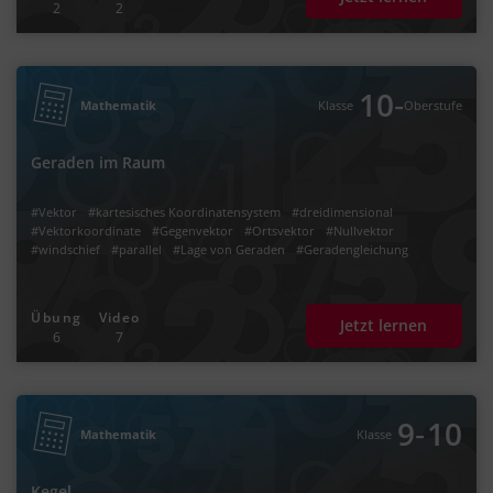
2
2
‐
10
Mathematik
Klasse
Oberstufe
Geraden im Raum
#Vektor
#kartesisches Koordinatensystem
#dreidimensional
#Vektorkoordinate
#Gegenvektor
#Ortsvektor
#Nullvektor
#windschief
#parallel
#Lage von Geraden
#Geradengleichung
Übung
Video
Jetzt lernen
6
7
‐
9
10
Mathematik
Klasse
Kegel