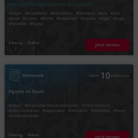
Was sind die Eigenschaften von Körpern?
#Körper
#Grundfläche
#Mantelfläche
#Deckfläche
#seite
#ecke
#kante
#Quader
#Würfel
#Kreiskörper
#Zylinder
#Kegel
#Kugel
#Pyramide
#Prisma
Übung
Video
Jetzt lernen
2
2
‐
10
Mathematik
Klasse
Oberstufe
Figuren im Raum
#Vektor
#kartesisches Koordinatensystem
#dreidimensional
#Vektorkoordinate
#Gegenvektor
#Ortsvektor
#Nullvektor
#Raum
#Punktkoordinate
Übung
Video
Jetzt lernen