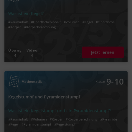
Was ist ein Kegel?
#Rauminhalt
#Oberflächeninhalt
#Volumen
#Kegel
#Oberfläche
#Körper
#Körperberechnung
Übung
Video
Jetzt lernen
4
4
‐
9
10
Mathematik
Klasse
Kegelstumpf und Pyramidenstumpf
Was ist ein Kegelstumpf und ein Pyramidenstumpf?
#Rauminhalt
#Volumen
#Körper
#Körperberechnung
#Pyramide
#Kegel
#Pyramidenstumpf
#Kegelstumpf