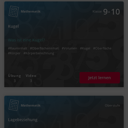
‐
9
10
Mathematik
Klasse
Kugel
Was ist eine Kugel?
#Rauminhalt
#Oberflächeninhalt
#Volumen
#Kugel
#Oberfläche
#Körper
#Körperberechnung
Übung
Video
Jetzt lernen
3
3
Mathematik
Oberstufe
Lagebeziehung