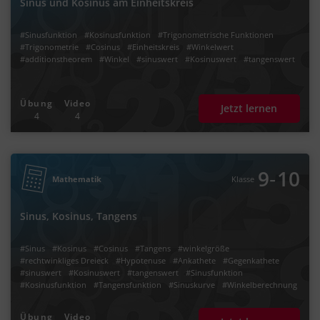
Sinus und Kosinus am Einheitskreis
#Sinusfunktion
#Kosinusfunktion
#Trigonometrische Funktionen
#Trigonometrie
#Cosinus
#Einheitskreis
#Winkelwert
#additionstheorem
#Winkel
#sinuswert
#Kosinuswert
#tangenswert
Übung
Video
Jetzt lernen
4
4
‐
9
10
Mathematik
Klasse
Sinus, Kosinus, Tangens
#Sinus
#Kosinus
#Cosinus
#Tangens
#winkelgröße
#rechtwinkliges Dreieck
#Hypotenuse
#Ankathete
#Gegenkathete
#sinuswert
#Kosinuswert
#tangenswert
#Sinusfunktion
#Kosinusfunktion
#Tangensfunktion
#Sinuskurve
#Winkelberechnung
Übung
Video