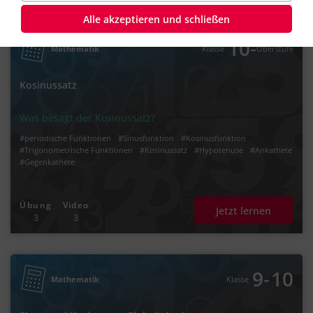
Alle akzeptieren und schließen
‐
10
Mathematik
Klasse
Oberstufe
Kosinussatz
Was besagt der Kosinussatz?
#periodische Funktionen
#Sinusfunktion
#Kosinusfunktion
#Trigonometrische Funktionen
#Kosinussatz
#Hypotenuse
#Ankathete
#Gegenkathete
Übung
Video
Jetzt lernen
3
3
‐
9
10
Mathematik
Klasse