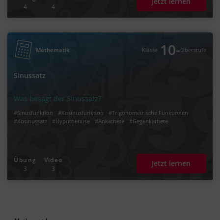
Jetzt lernen
4
4
‐
10
Mathematik
Klasse
Oberstufe
Sinussatz
Was besagt der Sinussatz?
#Sinusfunktion
#Kosinusfunktion
#Trigonometrische Funktionen
#Kosinussatz
#Hypothenuse
#Ankathete
#Gegenkathete
Übung
Video
Jetzt lernen
3
3