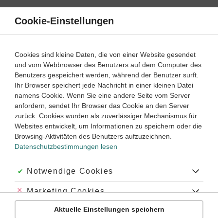
Direkt
zum
Cookie-Einstellungen
Suche
Menü
Inhalt
Trigonometrie
Cookies sind kleine Daten, die von einer Website gesendet
und vom Webbrowser des Benutzers auf dem Computer des
Lernwege mit Erklär- und Anleitungsvideos
Benutzers gespeichert werden, während der Benutzer surft.
Ihr Browser speichert jede Nachricht in einer kleinen Datei
namens Cookie. Wenn Sie eine andere Seite vom Server
‐
9
10
anfordern, sendet Ihr Browser das Cookie an den Server
Mathematik
Klasse
zurück. Cookies wurden als zuverlässiger Mechanismus für
Websites entwickelt, um Informationen zu speichern oder die
Anwendungsaufgaben Trigonometrie
Browsing-Aktivitäten des Benutzers aufzuzeichnen.
Datenschutzbestimmungen lesen
#Sinus
#Kosinus
#Cosinus
#Tangens
#Turmaufgabe
Akzeptiert:
Notwendige Cookies
Abgelehnt:
Marketing Cookies
Übung
Video
Jetzt lernen
4
4
Aktuelle Einstellungen speichern
Abgelehnt:
Personalisierungs-Cookies