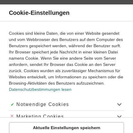
Direkt
zum
Cookie-Einstellungen
Suche
Menü
Inhalt
Fit für den Übergang: Größen
Cookies sind kleine Daten, die von einer Website gesendet
und vom Webbrowser des Benutzers auf dem Computer des
Lernwege mit Erklär- und Anleitungsvideos
Benutzers gespeichert werden, während der Benutzer surft.
Ihr Browser speichert jede Nachricht in einer kleinen Datei
namens Cookie. Wenn Sie eine andere Seite vom Server
‐
4
5
anfordern, sendet Ihr Browser das Cookie an den Server
Mathematik
Klasse
zurück. Cookies wurden als zuverlässiger Mechanismus für
Websites entwickelt, um Informationen zu speichern oder die
Geld
Browsing-Aktivitäten des Benutzers aufzuzeichnen.
Datenschutzbestimmungen lesen
#Euro
#Cent
#Einheiten
#Umrechnungsfaktor
#Umrechnungszahl
#Geldbeträge
#umrechnen
Akzeptiert:
Notwendige Cookies
Abgelehnt:
Marketing Cookies
Übung
Video
Jetzt lernen
2
1
Aktuelle Einstellungen speichern
Abgelehnt:
Personalisierungs-Cookies