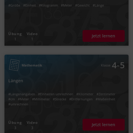
#Größe
#Einheit
#Kilogramm
#Meter
#Gewicht
#Länge
Übung
Video
Jetzt lernen
1
1
‐
4
5
Mathematik
Klasse
Längen
#Längenangaben
#Einheiten umrechnen
#Kilometer
#Zentimeter
#cm
#Meter
#Millimeter
#Strecke
#Entfernungen
#Maßeinheit
#umrechnen
Übung
Video
Jetzt lernen
3
3