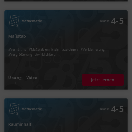
‐
4
5
Mathematik
Klasse
Maßstab
#Verhältnis
#Maßstab ermitteln
#zeichnen
#Verkleinerung
#Vergrößerung
#wirklichkeit
Übung
Video
Jetzt lernen
1
1
‐
4
5
Mathematik
Klasse
Rauminhalt