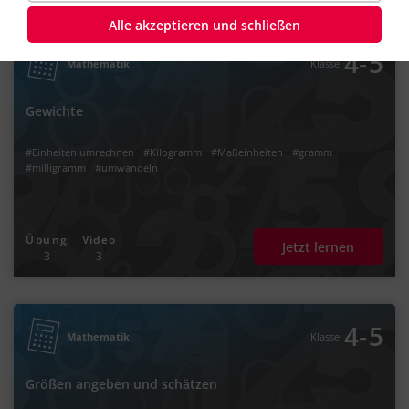
Alle akzeptieren und schließen
‐
4
5
Mathematik
Klasse
Gewichte
#Einheiten umrechnen
#Kilogramm
#Maßeinheiten
#gramm
#milligramm
#umwandeln
Übung
Video
Jetzt lernen
3
3
‐
4
5
Mathematik
Klasse
Größen angeben und schätzen