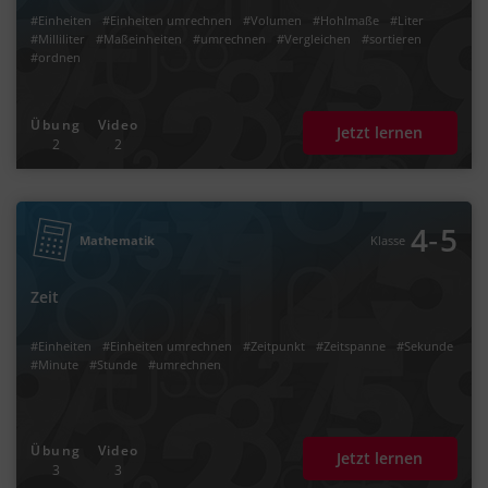
#Einheiten
#Einheiten umrechnen
#Volumen
#Hohlmaße
#Liter
#Milliliter
#Maßeinheiten
#umrechnen
#Vergleichen
#sortieren
#ordnen
Übung
Video
Jetzt lernen
2
2
‐
4
5
Mathematik
Klasse
Zeit
#Einheiten
#Einheiten umrechnen
#Zeitpunkt
#Zeitspanne
#Sekunde
#Minute
#Stunde
#umrechnen
Übung
Video
Jetzt lernen
3
3