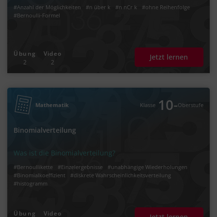
#Anzahl der Möglichkeiten
#n über k
#n nCr k
#ohne Reihenfolge
#Bernoulli-Formel
Übung
Video
Jetzt lernen
2
2
‐
10
Mathematik
Klasse
Oberstufe
Binomialverteilung
Was ist die Binomialverteilung?
#Bernoullikette
#Einzelergebnisse
#unabhängige Wiederholungen
#Binomialkoeffizient
#diskrete Wahrscheinlichkeitsverteilung
#histogramm
Übung
Video
Jetzt lernen