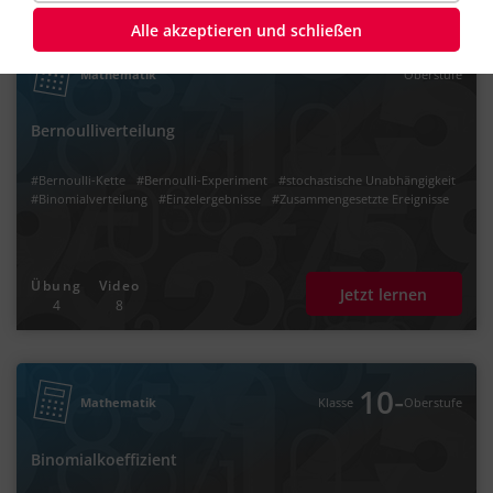
Alle akzeptieren und schließen
Mathematik
Oberstufe
Bernoulliverteilung
#Bernoulli-Kette
#Bernoulli-Experiment
#stochastische Unabhängigkeit
#Binomialverteilung
#Einzelergebnisse
#Zusammengesetzte Ereignisse
Übung
Video
Jetzt lernen
4
8
‐
10
Mathematik
Klasse
Oberstufe
Binomialkoeffizient