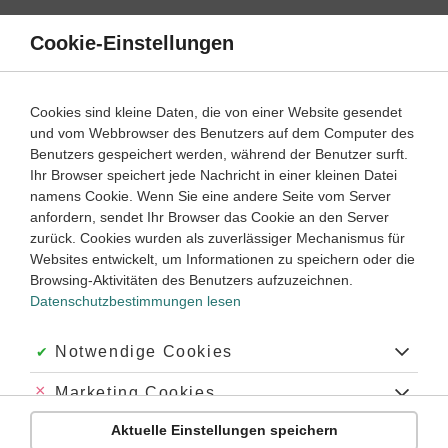
Direkt
zum
Cookie-Einstellungen
Suche
Menü
Inhalt
Wahrscheinlichkeitsverteilungen
Cookies sind kleine Daten, die von einer Website gesendet
und vom Webbrowser des Benutzers auf dem Computer des
Lernwege mit Erklär- und Anleitungsvideos
Benutzers gespeichert werden, während der Benutzer surft.
Ihr Browser speichert jede Nachricht in einer kleinen Datei
namens Cookie. Wenn Sie eine andere Seite vom Server
‐
10
anfordern, sendet Ihr Browser das Cookie an den Server
Mathematik
Klasse
Oberstufe
zurück. Cookies wurden als zuverlässiger Mechanismus für
Websites entwickelt, um Informationen zu speichern oder die
Bernoulli-Kette
Browsing-Aktivitäten des Benutzers aufzuzeichnen.
Datenschutzbestimmungen lesen
#Bernoulli-Experiment
#unabhängige Wiederholungen
#stochastisch unabhängig
#Trefferwahrscheinlichkeit
#Bernoulli-Formel
#Zufallsexperiment
Akzeptiert:
Notwendige Cookies
Abgelehnt:
Marketing Cookies
Übung
Video
Jetzt lernen
2
2
Aktuelle Einstellungen speichern
Abgelehnt:
Personalisierungs-Cookies