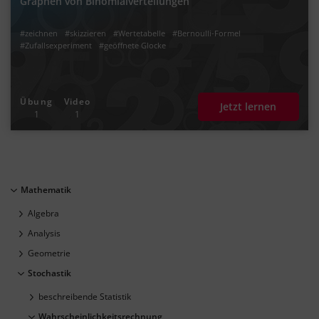
Graphen von Binomialverteilungen
#zeichnen
#skizzieren
#Wertetabelle
#Bernoulli-Formel
#Zufallsexperiment
#geöffnete Glocke
Übung
Video
Jetzt lernen
1
1
Mathematik
Algebra
Analysis
Geometrie
Stochastik
beschreibende Statistik
Wahrscheinlichkeitsrechnung