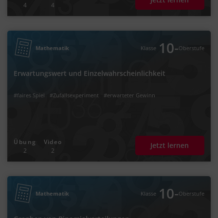
4
4
‐
10
Mathematik
Klasse
Oberstufe
Erwartungswert und Einzelwahrscheinlichkeit
#faires Spiel
#Zufallsexperiment
#erwarteter Gewinn
Übung
Video
Jetzt lernen
2
2
‐
10
Mathematik
Klasse
Oberstufe