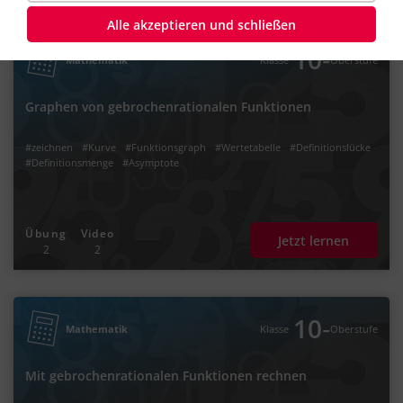
Alle akzeptieren und schließen
‐
10
Mathematik
Klasse
Oberstufe
Graphen von gebrochenrationalen Funktionen
#zeichnen
#Kurve
#Funktionsgraph
#Wertetabelle
#Definitionslücke
#Definitionsmenge
#Asymptote
Übung
Video
Jetzt lernen
2
2
‐
10
Mathematik
Klasse
Oberstufe
Mit gebrochenrationalen Funktionen rechnen