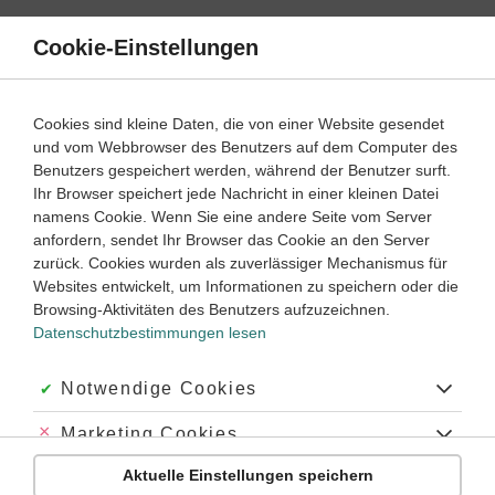
Direkt
zum
Cookie-Einstellungen
Suche
Menü
Inhalt
Gebrochenrationale Funktionen
Cookies sind kleine Daten, die von einer Website gesendet
und vom Webbrowser des Benutzers auf dem Computer des
Lernwege mit Erklär- und Anleitungsvideos
Benutzers gespeichert werden, während der Benutzer surft.
Ihr Browser speichert jede Nachricht in einer kleinen Datei
namens Cookie. Wenn Sie eine andere Seite vom Server
anfordern, sendet Ihr Browser das Cookie an den Server
Mathematik
Oberstufe
zurück. Cookies wurden als zuverlässiger Mechanismus für
Websites entwickelt, um Informationen zu speichern oder die
Definitionsbereich
Browsing-Aktivitäten des Benutzers aufzuzeichnen.
Datenschutzbestimmungen lesen
#Kurve
#Funktionsgleichung
#Funktion
#Funktionsgraph
#maximale Definitionsmenge
Akzeptiert:
Notwendige Cookies
Abgelehnt:
Marketing Cookies
Übung
Video
Jetzt lernen
1
2
Aktuelle Einstellungen speichern
Abgelehnt:
Personalisierungs-Cookies