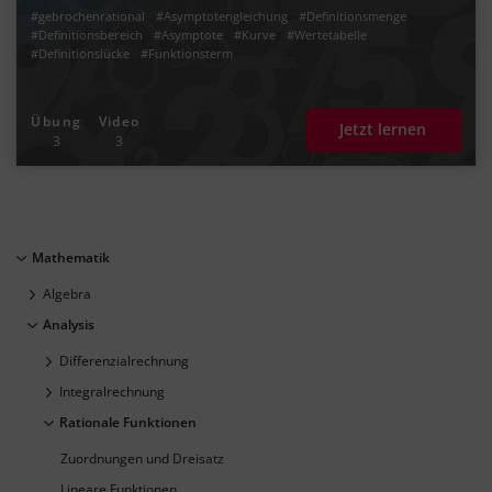
#gebrochenrational
#Asymptotengleichung
#Definitionsmenge
#Definitionsbereich
#Asymptote
#Kurve
#Wertetabelle
#Definitionslücke
#Funktionsterm
Übung
Video
Jetzt lernen
3
3
Mathematik
Algebra
Analysis
Differenzialrechnung
Integralrechnung
Rationale Funktionen
Zuordnungen und Dreisatz
Lineare Funktionen