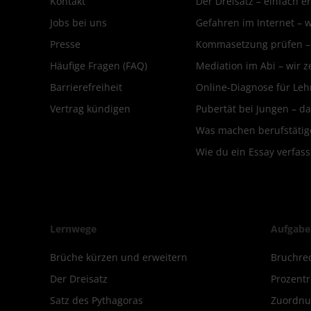
Kontakt
Der Dreisatz – einfach er
Jobs bei uns
Gefahren im Internet – 
Presse
Kommasetzung prüfen – d
Häufige Fragen (FAQ)
Mediation im Abi – wir ze
Barrierefreiheit
Online-Diagnose für Leh
Vertrag kündigen
Pubertät bei Jungen – da
Was machen berufstätige
Wie du ein Essay verfass
Lernwege
Aufgabe
Brüche kürzen und erweitern
Bruchre
Der Dreisatz
Prozent
Satz des Pythagoras
Zuordnu