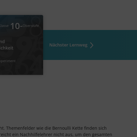
Mathematik
 Einzelwahrscheinlichkeit
‐
10
Klasse
Oberstufe
und
Nächster Lernweg
#Zufallsexperiment
#faires Spiel
ichkeit
experiment
Video
Übung
2
2
t. Themenfelder wie die Bernoulli Kette finden sich
eicht ein Nachhilfelehrer nicht aus, um den gesamten