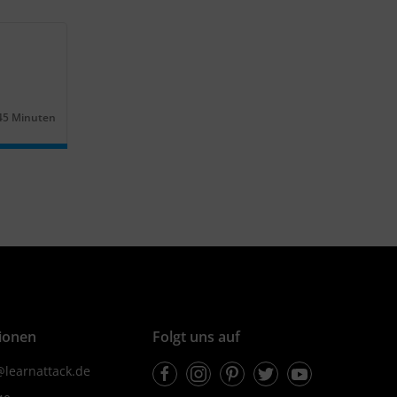
45 Minuten
Dauer:
ionen
Folgt uns auf
Facebook
Instagram
Pinterest
Twitter
Youtube
learnattack.de