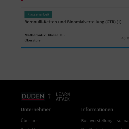
Klassenarbeit
Bernoulli-Ketten und Binomialverteilung (GTR) (1)
Mathematik
Klasse
10
‐
45 
Oberstufe
Daue
Unternehmen
Informationen
Über uns
Buchvorstellung – so mac