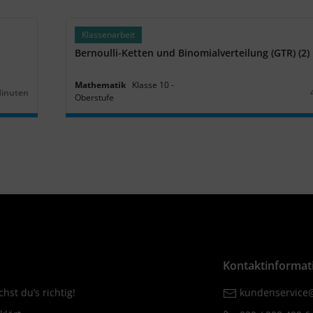
Klassenarbeit
Bernoulli-Ketten und Binomialverteilung (GTR) (2)
Mathematik
Klasse
10
‐
Minuten
Oberstufe
r:
Kontaktinformat
hst du’s richtig!
kundenservice@