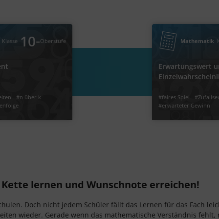
‐
10
Mathematik
Oberstufe
Klasse
Binomialkoeffizient
Erwartungswert und
‐
10
Klasse
Oberstufe
Mathematik
ent
Erwartungswert 
 über k
#Anzahl der Möglichkeiten
#erwarteter Gewinn
Einzelwahrscheinl
rnoulli-Formel
#ohne Reihenfolge
eiten
#n über k
#faires Spiel
#Zufalls
enfolge
#erwarteter Gewinn
Video
Übung
Jetzt lernen
2
2
i Kette lernen und Wunschnote erreichen!
len. Doch nicht jedem Schüler fällt das Lernen für das Fach leich
iten wieder. Gerade wenn das mathematische Verständnis fehlt, r