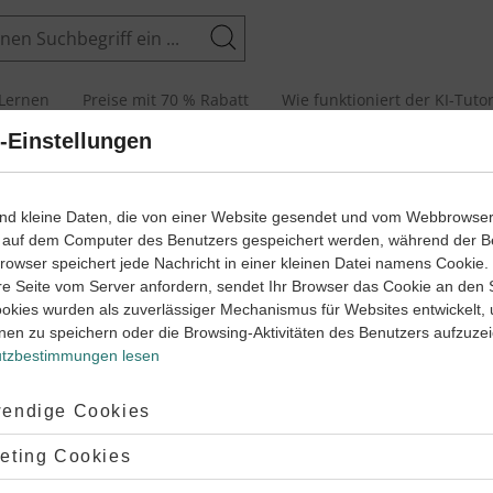
Suchen
Lernen
Preise mit 70 % Rabatt
Wie funktioniert der KI-Tuto
-Einstellungen
ulli-Kette
ind kleine Daten, die von einer Website gesendet und vom Webbrowse
 auf dem Computer des Benutzers gespeichert werden, während der B
 Browser speichert jede Nachricht in einer kleinen Datei namens Cookie
re Seite vom Server anfordern, sendet Ihr Browser das Cookie an den 
ookies wurden als zuverlässiger Mechanismus für Websites entwickelt,
nen zu speichern oder die Browsing-Aktivitäten des Benutzers aufzuze
tzbestimmungen lesen
RBEITEN
ptiert:
endige Cookies
s
lehnt:
eting Cookies
noulli-
eriment?