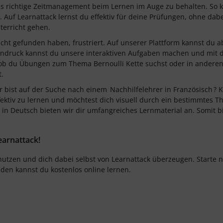
 das richtige Zeitmanagement beim Lernen im Auge zu behalten. So 
. Auf Learnattack lernst du effektiv für deine Prüfungen, ohne dab
terricht gehen.
 nicht gefunden haben, frustriert. Auf unserer Plattform kannst du
rndruck kannst du unsere interaktiven Aufgaben machen und mit d
ob du Übungen zum Thema Bernoulli Kette suchst oder in anderen
t.
 bist auf der Suche nach einem
Nachhilfelehrer in Französisch
? 
fektiv zu lernen und möchtest dich visuell durch ein bestimmtes 
 in Deutsch bieten wir dir umfangreiches Lernmaterial an. Somit b
earnattack!
utzen und dich dabei selbst von Learnattack überzeugen. Starte n
den kannst du kostenlos online lernen.