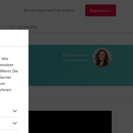
Bereits registriert? Anmelden
Registrieren
r
Für Lehrkräfte
Empfohlen von
r des
Tutorin Monica
enutzer
. Wenn Sie
Server
 um
ichnen.