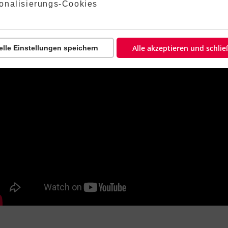
lehnt:
onalisierungs-Cookies
Alle akzeptieren und schli
elle Einstellungen speichern