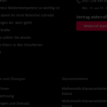
klärt
030 / 208 499 6
wieso Medienkompetenz so wichtig ist
(Mo. ‐ Fr. von 10 ‐ 1
amit Ihr Kind fehlerfrei schreibt
Vertrag widerru
igen dir, wie’s geht!
Widerruf star
rkräfte
s sollten Sie wissen
 Eltern in den Schulferien
t
n und Übungen
Klassenarbeiten
chnen
Mathematik Klassenarbeite
Klasse
rechnung
Mathematik Klassenarbeite
ngen und Dreisatz
Klasse