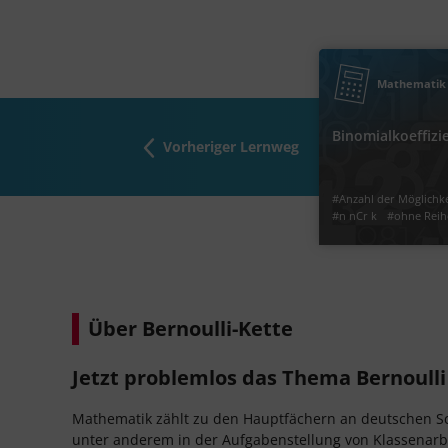
‐
10
Oberstufe
Klasse
Mathematik
Binomialkoeffizi
Vorheriger Lernweg
#n nCr k
#n
#Be
#Anzahl der Möglichk
#n nCr k
#ohne Reih
#Bernoulli-Formel
Jetzt lernen
Über Bernoulli-Kette
Jetzt problemlos das Thema Bernoull
Mathematik zählt zu den Hauptfächern an deutschen Schu
unter anderem in der Aufgabenstellung von Klassenarbe