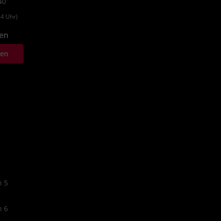
40
4 Uhr)
fen
ten
n 5
n 6