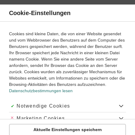
Direkt
zum
Cookie-Einstellungen
Suche
Menü
Inhalt
Klassenarbeiten
Cookies sind kleine Daten, die von einer Website gesendet
Klassenarbeit
und vom Webbrowser des Benutzers auf dem Computer des
Latein
2. ‐ 3. Lernjahr
Empfohlen von
Benutzers gespeichert werden, während der Benutzer surft.
Tutorin Ulrike
Ihr Browser speichert jede Nachricht in einer kleinen Datei
Partizip Perfekt Passiv
namens Cookie. Wenn Sie eine andere Seite vom Server
anfordern, sendet Ihr Browser das Cookie an den Server
Dauer:
45 Minuten
zurück. Cookies wurden als zuverlässiger Mechanismus für
Websites entwickelt, um Informationen zu speichern oder die
Browsing-Aktivitäten des Benutzers aufzuzeichnen.
Datenschutzbestimmungen lesen
Aufgabe 1
30 Minuten
42 Punkte
schwer
Dauer:
Akzeptiert:
Notwendige Cookies
Übersetze den lateinischen Text ins Deutsche.
Abgelehnt:
Marketing Cookies
Zur Information:
In den sogenannten Punischen Kriegen
Aktuelle Einstellungen speichern
im 3. Jahrhundert v. Chr. kämpften die Römer gegen
Abgelehnt:
Personalisierungs-Cookies