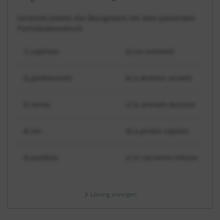
Dauer:
Verbinde jeweils das Bezugswort mit dem passenden
Partizipialausdruck.
1) captivos
a) ira commoti
2) gladiatorem
b) a domino vocatis
3) servis
c) in arenam ductum
4) viri
d) a piratis captam
5) puellam
e) in carcerem missos
Lösung anzeigen