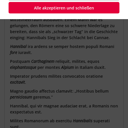
einen erbitterten Feind: die Seemacht Karthago.
Sowohl die Punier
(Poeni),
so nannten die Römer die
Alle akzeptieren und schließen
Karthager, als auch die Römer wollten ihre Macht im
Mittelmeerraum ausbauen. Einem Mann war es
gelungen, den Römern eine so schwere Niederlage zu
bereiten, dass sie als „schwarzer Tag“ in die Geschichte
einging: Hannibals Sieg in der Schlacht bei Cannae.
Hannibal
ira ardens se semper hostem populi Romani
fore
iuravit.
Postquam
Carthaginem
reliquit, milites, equos
elephantosque
per montes
Alpium
in Italiam duxit.
Imperator prudens milites convocatos oratione
excitavit
.
Magno gaudio affectus clamavit: „Hostibus bellum
perniciosum
geremus.“
Hannibal, qui vir magnae audaciae erat, a Romanis non
exspectatus est.
Milites Romanorum ab exercitu
Hannibalis
superati
sunt.