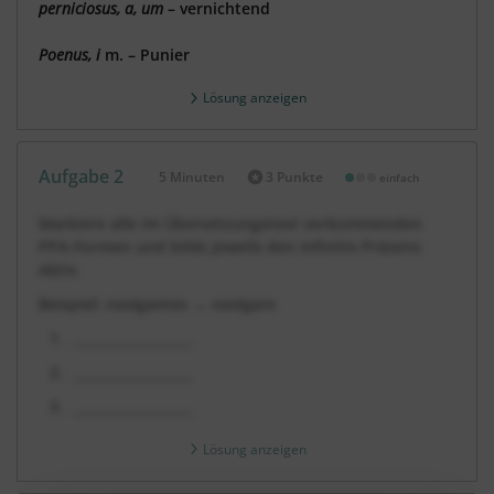
perniciosus, a, um
– vernichtend
Poenus, i
m. – Punier
Lösung anzeigen
Aufgabe 2
5 Minuten
3 Punkte
einfach
Dauer:
Markiere alle im Übersetzungstext vorkommenden
PPA-Formen und bilde jeweils den Infinitiv Präsens
Aktiv.
Beispiel: navigantes → navigare
__________________
__________________
__________________
Lösung anzeigen