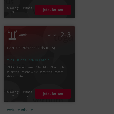
Übung
Video
Jetzt lernen
3
3
‐
2
3
Latein
Lernjahr
Partizip Präsens Aktiv (PPA)
Was ist das PPA in Latein?
#PPA
#Kongruenz
#Partizip
#Partizipien
#Partizip Präsens Aktiv
#Partizip Präsens
#gleichzeitig
Übung
Video
Jetzt lernen
2
2
weitere Inhalte