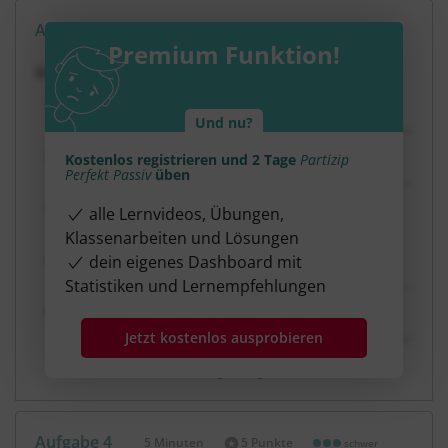
Aufgabe 3
5 Minuten
5 Punkte
mittel
Dauer:
Premium Funktion!
Bilde das neutrale PPP zu folgenden Verben:
mittere:
Und nu?
__________________________________________________________
ludere:
Kostenlos registrieren und 2 Tage
Partizip
Perfekt Passiv
üben
__________________________________________________________
ignorare:
alle Lernvideos, Übungen,
________________________________________________________
Klassenarbeiten und Lösungen
movere:
dein eigenes Dashboard mit
_________________________________________________________
Statistiken und Lernempfehlungen
audire:
__________________________________________________________
Jetzt kostenlos ausprobieren
Lösung anzeigen
Aufgabe 4
5 Minuten
5 Punkte
schwer