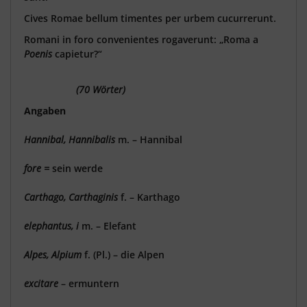
Cives Romae bellum timentes per urbem cucurrerunt.
Romani in foro convenientes rogaverunt: „Roma a
Poenis
capietur?“
(70 Wörter)
Angaben
Hannibal, Hannibalis
m. – Hannibal
fore =
sein werde
Carthago, Carthaginis
f. – Karthago
elephantus, i
m. – Elefant
Alpes, Alpium
f. (Pl.) – die Alpen
excitare
– ermuntern