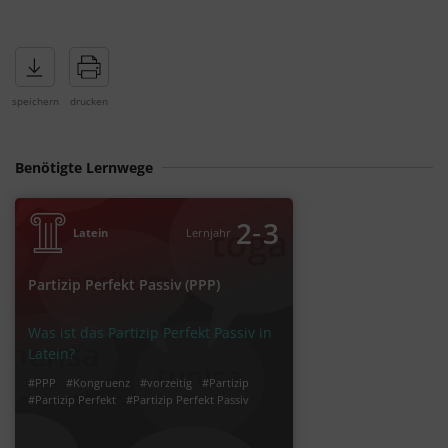
Benötigte Lernwege
‐
2
3
Latein
Lernjahr
Partizip Perfekt Passiv (PPP)
Was ist das Partizip Perfekt Passiv in
Latein?
#PPP
#Kongruenz
#vorzeitig
#Partizip
#Partizip Perfekt
#Partizip Perfekt Passiv