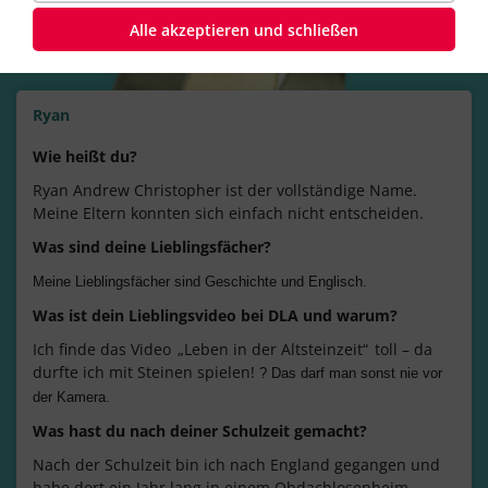
Alle akzeptieren und schließen
Ryan
Wie heißt du?
Ryan Andrew Christopher ist der vollständige Name.
Meine Eltern konnten sich einfach nicht entscheiden.
Was sind deine Lieblingsfächer?
Meine Lieblingsfächer sind Geschichte und Englisch.
Was ist dein Lieblingsvideo bei DLA und warum?
Ich finde das Video
„Leben in der Altsteinzeit“
toll – da
durfte ich mit Steinen spielen!
?
Das darf man sonst nie vor
der Kamera.
Was hast du nach deiner Schulzeit gemacht?
Nach der Schulzeit bin ich nach England gegangen und
habe dort ein Jahr lang in einem Obdachlosenheim