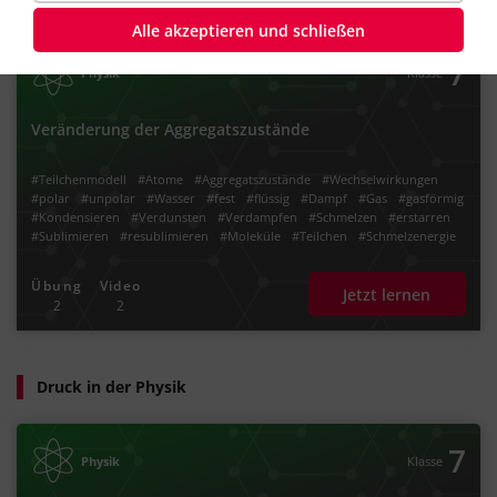
Alle akzeptieren und schließen
7
Physik
Klasse
Veränderung der Aggregatszustände
#Teilchenmodell
#Atome
#Aggregatszustände
#Wechselwirkungen
#polar
#unpolar
#Wasser
#fest
#flüssig
#Dampf
#Gas
#gasförmig
#Kondensieren
#Verdunsten
#Verdampfen
#Schmelzen
#erstarren
#Sublimieren
#resublimieren
#Moleküle
#Teilchen
#Schmelzenergie
#Verdampfungsenergie
Übung
Video
Jetzt lernen
2
2
Druck in der Physik
7
Physik
Klasse