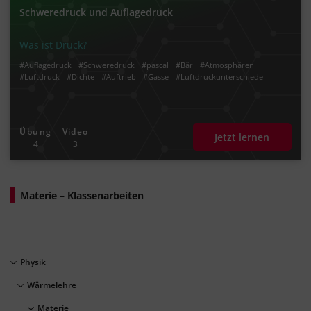
Schweredruck und Auflagedruck
Was ist Druck?
#Auflagedruck
#Schweredruck
#pascal
#Bär
#Atmosphären
#Luftdruck
#Dichte
#Auftrieb
#Gasse
#Luftdruckunterschiede
Übung
Video
Jetzt lernen
4
3
Materie – Klassenarbeiten
Physik
Wärmelehre
Materie