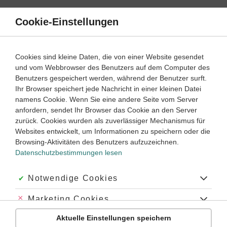
Direkt
zum
Cookie-Einstellungen
Suche
Menü
Inhalt
Aufgaben
Cookies sind kleine Daten, die von einer Website gesendet
und vom Webbrowser des Benutzers auf dem Computer des
Aufbau der Materie
Benutzers gespeichert werden, während der Benutzer surft.
Ihr Browser speichert jede Nachricht in einer kleinen Datei
namens Cookie. Wenn Sie eine andere Seite vom Server
7
anfordern, sendet Ihr Browser das Cookie an den Server
Physik
Klasse
zurück. Cookies wurden als zuverlässiger Mechanismus für
Websites entwickelt, um Informationen zu speichern oder die
Teilchenmodell
Browsing-Aktivitäten des Benutzers aufzuzeichnen.
Datenschutzbestimmungen lesen
#Teilchenmodell
#Atome
#Aggregatszustände
#Wechselwirkungen
#polar
#unpolar
#Wasser
#fest
#flüssig
#Dampf
#Gas
#gasförmig
#Kondensieren
#Verdunsten
#Verdampfen
#Schmelzen
#erstarren
Akzeptiert:
Notwendige Cookies
#Sublimieren
#resublimieren
#Moleküle
#Teilchen
#Teilchenebene
Abgelehnt:
Marketing Cookies
Übung
Video
Jetzt lernen
1
1
Aktuelle Einstellungen speichern
Abgelehnt:
Personalisierungs-Cookies