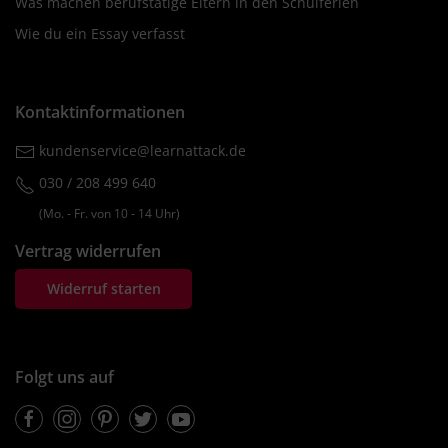
Was machen berufstätige Eltern in den Schulferien
Wie du ein Essay verfasst
Kontaktinformationen
kundenservice@learnattack.de
030 / 208 499 640
(Mo. ‐ Fr. von 10 ‐ 14 Uhr)
Vertrag widerrufen
Widerruf starten
Folgt uns auf
Facebook
Instagram
Pinterest
Twitter
Youtube