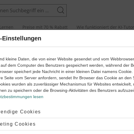
Suchen
Lernen
Preise mit 70 % Rabatt
Wie funktioniert der KI-Tuto
-Einstellungen
wege mit Erklär- und Anleitungsvideos
ind kleine Daten, die von einer Website gesendet und vom Webbrowse
 auf dem Computer des Benutzers gespeichert werden, während der B
 Browser speichert jede Nachricht in einer kleinen Datei namens Cookie
re Seite vom Server anfordern, sendet Ihr Browser das Cookie an den 
ookies wurden als zuverlässiger Mechanismus für Websites entwickelt,
nen zu speichern oder die Browsing-Aktivitäten des Benutzers aufzuze
tzbestimmungen lesen
ptiert:
endige Cookies
lehnt:
eting Cookies