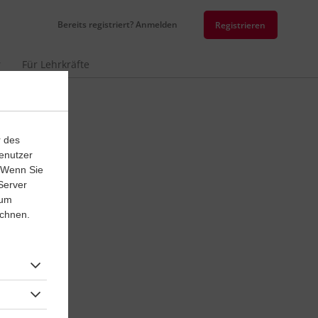
Bereits registriert? Anmelden
Registrieren
r
Für Lehrkräfte
r des
enutzer
. Wenn Sie
Server
 um
ichnen.