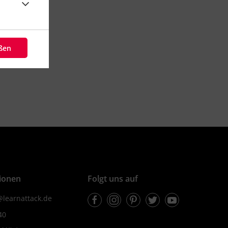
eßen
ionen
Folgt uns auf
Facebook
Instagram
Pinterest
Twitter
Youtube
learnattack.de
40