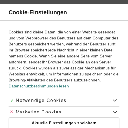
Direkt
zum
Cookie-Einstellungen
Suche
Menü
Inhalt
Klassenarbeiten
Cookies sind kleine Daten, die von einer Website gesendet
Klassenarbeit
und vom Webbrowser des Benutzers auf dem Computer des
Mathematik
10. Klasse
Empfohlen von
Benutzers gespeichert werden, während der Benutzer surft.
Tutorin Monica
Ihr Browser speichert jede Nachricht in einer kleinen Datei
Trigonometrische Funktionen – Eigenschaften (1)
namens Cookie. Wenn Sie eine andere Seite vom Server
anfordern, sendet Ihr Browser das Cookie an den Server
Dauer:
45 Minuten
zurück. Cookies wurden als zuverlässiger Mechanismus für
Websites entwickelt, um Informationen zu speichern oder die
Browsing-Aktivitäten des Benutzers aufzuzeichnen.
Datenschutzbestimmungen lesen
Aufgabe 1
5 Minuten
5 Punkte
einfach
Dauer:
Akzeptiert:
Notwendige Cookies
Bestimme zu den abgebildeten Graphen den
Abgelehnt:
Marketing Cookies
Funktionsterm in der Form
.
f
(
(
x
)
=
)
a
=
⋅
sin
(
⋅
x
sin
)
(
)
f
x
a
x
Aktuelle Einstellungen speichern
Abgelehnt:
Personalisierungs-Cookies