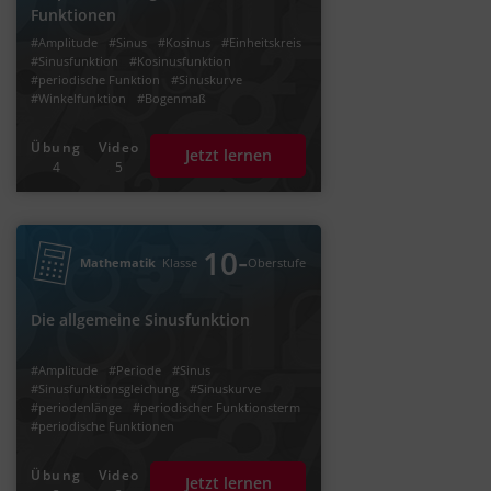
Funktionen
#Amplitude
#Sinus
#Kosinus
#Einheitskreis
#Sinusfunktion
#Kosinusfunktion
#periodische Funktion
#Sinuskurve
#Winkelfunktion
#Bogenmaß
#allgemeine Sinusfunktion
#Verschiebung
Übung
Video
Jetzt lernen
4
5
‐
10
Mathematik
Klasse
Oberstufe
Die allgemeine Sinusfunktion
#Amplitude
#Periode
#Sinus
#Sinusfunktionsgleichung
#Sinuskurve
#periodenlänge
#periodischer Funktionsterm
#periodische Funktionen
Übung
Video
Jetzt lernen