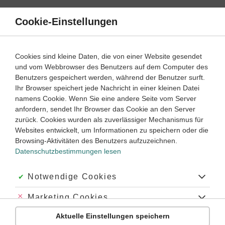
Direkt
zum
Cookie-Einstellungen
Suche
Menü
Inhalt
Klassenarbeiten
Cookies sind kleine Daten, die von einer Website gesendet
Klassenarbeit
und vom Webbrowser des Benutzers auf dem Computer des
Mathematik
10. Klasse
Empfohlen von
Benutzers gespeichert werden, während der Benutzer surft.
Tutorin Monica
Ihr Browser speichert jede Nachricht in einer kleinen Datei
Funktionen: Symmetrie und Grenzwert (2)
namens Cookie. Wenn Sie eine andere Seite vom Server
anfordern, sendet Ihr Browser das Cookie an den Server
Dauer:
45 Minuten
zurück. Cookies wurden als zuverlässiger Mechanismus für
Websites entwickelt, um Informationen zu speichern oder die
Browsing-Aktivitäten des Benutzers aufzuzeichnen.
Datenschutzbestimmungen lesen
Aufgabe 1
10 Minuten
8 Punkte
einfach
Dauer:
Akzeptiert:
Notwendige Cookies
Bestimme die maximalen Intervalle, in denen der
Abgelehnt:
Marketing Cookies
Graph von f streng monoton steigt.
Aktuelle Einstellungen speichern
3
f
(
(
x
)
=
)
x
=
3
−
3
x
+
−
2
3
+
2
Abgelehnt:
Personalisierungs-Cookies
f
x
x
x