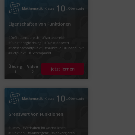
‐
10
Mathematik
Klasse
Oberstufe
Eigenschaften von Funktionen
#Definitionsbereich
#Wertebereich
#Funktionsgleichung
#Funktionswert
#Achsenschnittpunkt
#Nullstelle
#Hochpunkt
#Tiefpunkt
#Extrempunkt
#Charakteristischer Punkt
#Funktionsgraph
#Graph
#Kurve
#zeichnen
#Zuordnung
Übung
Video
Jetzt lernen
1
2
‐
10
Mathematik
Klasse
Oberstufe
Grenzwert von Funktionen
#Limes
#Verhalten im Unendlichen
#Funktion
#Konvergenz
#konvergieren