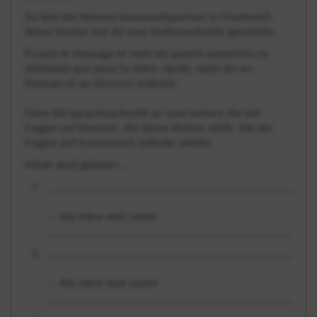
Du bist bei deinem Austauschpartner in Frankreich.
Deine Mutter hat dir eine Audionachricht geschickt.
Écoute le message et note les quatre questions en
allemand que pose ta mère. Après, mets-les en
français et au discours indirect.
Höre die Sprachnachricht an und notiere die vier
Fragen auf Deutsch, die deine Mutter stellt. Gib die
Fragen auf Französisch indirekt wieder.
Inhalt wird geladen...
_______________________________________________________________
→ Ma mère veut savoir
____________________________________________________________
_______________________________________________________________
→ Ma mère veut savoir
____________________________________________________________