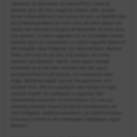
«Bonjour, je suis Anne, et aujourd’hui, c’était le
premier jour de mon stage en France. Hier, je suis
arrivé à Marseille vers six heures le soir. La famille chez
qui j’habite pendant les trois mois de mon séjour est
venue me chercher à la gare de Marseille. Ils sont tous
très gentils: Le père s’appelle Luc et il travaille comme
serveur dans un restaurant. La mère s’appelle Diane et
elle travaille dans l’hôpital. Les deux enfants, Maia et
Théo, ont trois et six ans. À la maison, ils m’ont
montré ma chambre. Après, nous avons mangé
ensemble et je me suis couchée très tôt, parce
qu’aujourd’hui à huit heures, j’ai commencé mon
stage. Madame Legoll, qui est ma patronne, m’a
montré tout. Elle m’a expliqué mes tâches: il s’agit
surtout d’aider les collègues à organiser des
événements culturels. À trois heures, il y a eu un
meeting pendant lequel j’ai fait la connaissance de
mes collègues. Malheureusement, j’ai oublié presque
tous leurs noms! Je dois demander à Madame Legoll
demain...