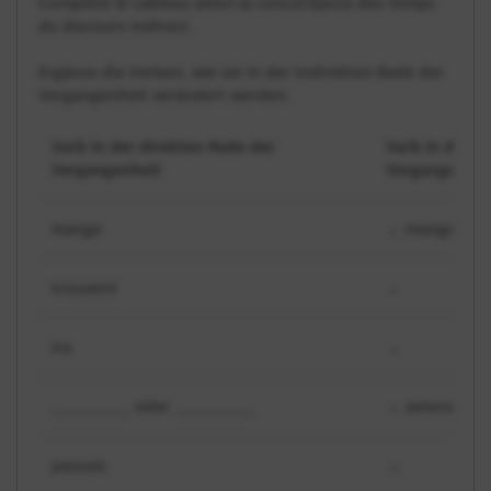
Complète le tableau selon la concordance des temps
du discours indirect.
Ergänze die Verben, wie sie in der indirekten Rede der
Vergangenheit verändert werden.
Verb in der direkten Rede der
Verb in der i
Vergangenheit
Vergangenhei
mange
→ mangeait
trouvent
→
ira
→
____________ oder ____________
→ avions ach
passais
→