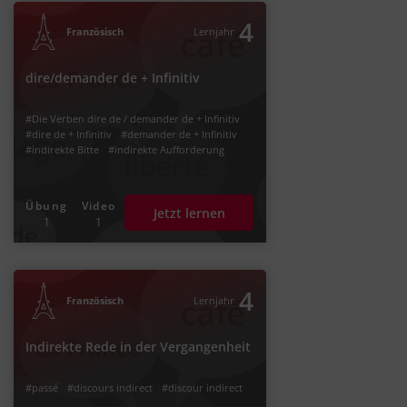
4
Französisch
Lernjahr
dire/demander de + Infinitiv
#Die Verben dire de / demander de + Infinitiv
#dire de + Infinitiv
#demander de + Infinitiv
#indirekte Bitte
#indirekte Aufforderung
Übung
Video
Jetzt lernen
1
1
4
Französisch
Lernjahr
Indirekte Rede in der Vergangenheit
#passé
#discours indirect
#discour indirect