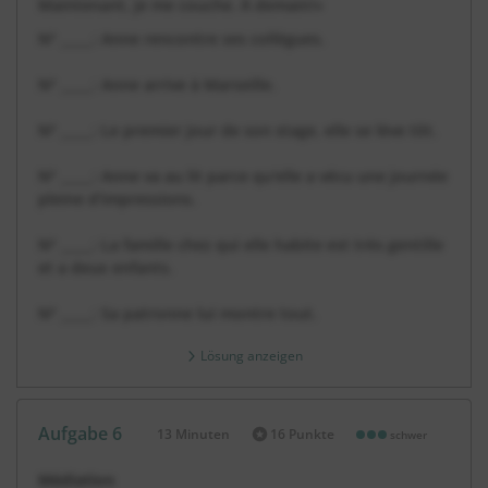
Maintenant, je me couche. À demain!»
Nº _____: Anne rencontre ses collègues.
Nº _____: Anne arrive à Marseille.
Nº _____: Le premier jour de son stage, elle se lève tôt.
Nº _____: Anne va au lit parce qu'elle a vécu une journée
pleine d'impressions.
Nº _____: La famille chez qui elle habite est très gentille
et a deux enfants.
Nº _____: Sa patronne lui montre tout.
Lösung anzeigen
Aufgabe 6
13 Minuten
16 Punkte
schwer
Dauer:
Médiation