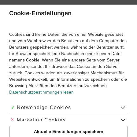
Direkt
zum
Cookie-Einstellungen
Suche
Menü
Inhalt
Klassenarbeiten
Cookies sind kleine Daten, die von einer Website gesendet
Klassenarbeit
und vom Webbrowser des Benutzers auf dem Computer des
Französisch
4. Lernjahr
Empfohlen von
Benutzers gespeichert werden, während der Benutzer surft.
Tutor Simjon
Ihr Browser speichert jede Nachricht in einer kleinen Datei
Indirekte Rede (1)
namens Cookie. Wenn Sie eine andere Seite vom Server
anfordern, sendet Ihr Browser das Cookie an den Server
Dauer:
45 Minuten
zurück. Cookies wurden als zuverlässiger Mechanismus für
Websites entwickelt, um Informationen zu speichern oder die
Browsing-Aktivitäten des Benutzers aufzuzeichnen.
Datenschutzbestimmungen lesen
Aufgabe 1
5 Minuten
6 Punkte
einfach
Dauer:
Akzeptiert:
Notwendige Cookies
Grammaire
Abgelehnt:
Marketing Cookies
Complète les phrases avec le discours indirect.
Aktuelle Einstellungen speichern
Abgelehnt:
Personalisierungs-Cookies