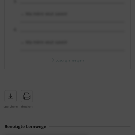
_______________________________________________________________
→ Ma mère veut savoir
____________________________________________________________
_______________________________________________________________
→ Ma mère veut savoir
____________________________________________________________
Lösung anzeigen
Benötigte Lernwege