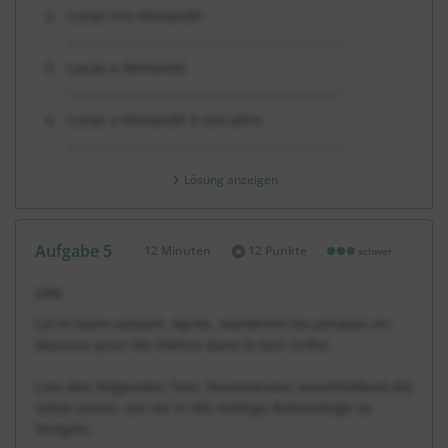
Lucas m’a demandé
_____________________________________________.
Lucas a demandé
_____________________________________________.
Lucas a demandé à son père
_____________________________________________.
Lösung anzeigen
Aufgabe 5
12 Minuten
12 Punkte
schwer
Dauer:
Lire
Lis le texte suivant. Après, numérote les phrases en-
dessous pour les mettre dans le bon ordre.
Lies den folgenden Text. Nummeriere anschließend die
Sätze unten, um sie in die richtige Reihenfolge zu
bringen.