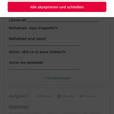
Ergänze die Sätze in der indirekten Rede.
Alle akzeptieren und schließen
Léonie: «Je cherche mon livre.»
Léonie dit ______________________________________________.
Mohamad: «Qui m’appelle?»
Mohamad veut savoir
______________________________________________.
Victor: «Est-ce tu peux m’aider?»
Victor me demande
______________________________________________.
Lösung anzeigen
Aufgabe 2
4 Minuten
5 Punkte
einfach
Dauer:
Grammaire