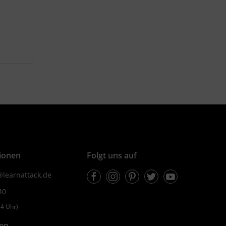
ionen
Folgt uns auf
Facebook
Instagram
Pinterest
Twitter
Youtube
learnattack.de
40
4 Uhr)
fen