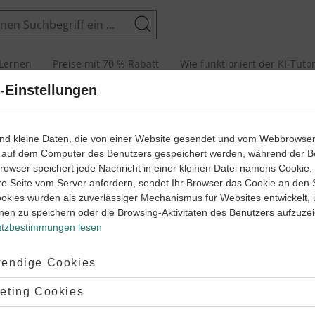
Suchen
Lernen
Preise mit 70 % Rabatt
Wie funktioniert der KI-Tuto
-Einstellungen
eiten
Adverbien (1)
ind kleine Daten, die von einer Website gesendet und vom Webbrowse
 auf dem Computer des Benutzers gespeichert werden, während der B
 Browser speichert jede Nachricht in einer kleinen Datei namens Cookie
re Seite vom Server anfordern, sendet Ihr Browser das Cookie an den 
ookies wurden als zuverlässiger Mechanismus für Websites entwickelt,
nen zu speichern oder die Browsing-Aktivitäten des Benutzers aufzuze
tzbestimmungen lesen
ptiert:
endige Cookies
lehnt:
eting Cookies