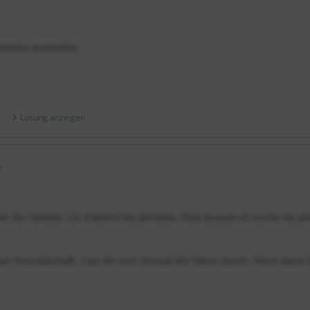
prendre ensemble.
Lösung anzeigen
r
t de l‘amitié. Lis d’abord les phrases. Puis écoute et coche les p
er Freundschaft. Lies dir erst einmal die Sätze durch. Höre dann 