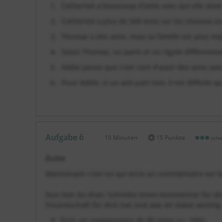
Catherine a beaucoup d’amis avec qui elle aime
Catherine a plus de 500 amis sur les réseaux so
Thomas a des amis, mais sa famille est plus imp
Selon Thomas, on parle et on rigole différemme
Adèle pense que c’est rare d’avoir des amis ave
Pour Adèle, si un ami part loin, il est difficile qu
Aufgabe 6
15 Minuten
15 Punkte
schw
Dauer:
Écrire
Maintenant c’est toi qui écris un commentaire sur la
Nun bist du dran: Schreibe einen Kommentar für die
Freundschaft für dich hat und was dir dabei wichtig 
Écris un commentaire de 80 mots (+/- 10%).