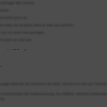
 partager des choses.
ciaux.
ortante pour lui.
nt avec ses propres amis et avec ses parents.
c qui on peut tout partager.
’il reste un vrai ami.
Lösung anzeigen
er
 page Internet de l’émission de radio. Donne ton avis sur l’amitié
 Internetseite der Radiosendung. Du erklärst, welchen Stellenwe
ist.