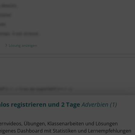
 devoirs.
isine!
de.
mps. Il est stressé.
Lösung anzeigen
+ / - / =) ou au superlatif (++ / --).
(+ / - / =) oder im Superlativ (++ / --).
los registrieren und 2 Tage
Adverbien (1)
.
qu’à son mari.
Lernvideos, Übungen, Klassenarbeiten und Lösungen
 prévu.
eigenes Dashboard mit Statistiken und Lernempfehlungen