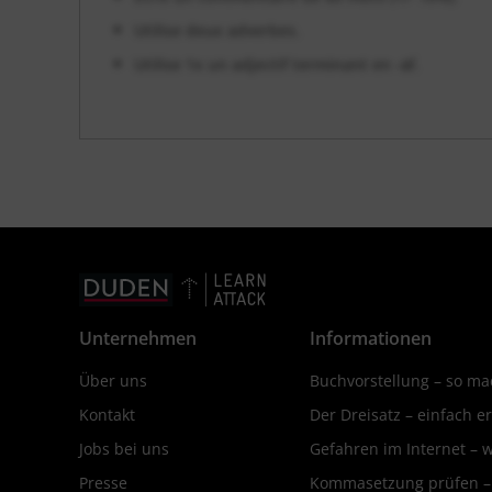
Utilise deux adverbes.
Utilise 1x un adjectif terminant en -
al
.
Unternehmen
Informationen
Über uns
Buchvorstellung – so mac
Kontakt
Der Dreisatz – einfach er
Jobs bei uns
Gefahren im Internet – 
Presse
Kommasetzung prüfen – d