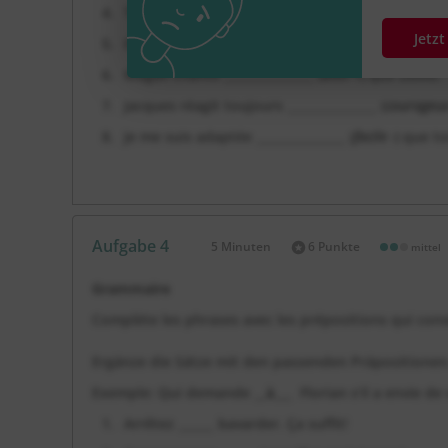
Tu comprends _______________ (
rapide =
) que Paul
Jetz
Il lui a expliqué la règle _______________ (
simple ++
Magali chante _______________ (
bien +
) que David.
Jacques réagit toujours _______________ (
courageux 
Je me suis adaptée _______________ (
facile -
) que to
Aufgabe 4
5 Minuten
6 Punkte
mittel
Dauer:
Grammaire
Complète les phrases avec les prépositions qui con
Ergänze die Sätze mit den passenden Präpositionen
Exemple: Qui demande __
à
___ Florian s’il a envie d
Arrêtez ______ bavarder. Ça suffit!