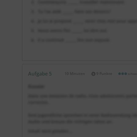
Commençons ______ travailler maintenant.
Tu l’as aidé ______ faire ses devoirs?
Je lui ai proposé ______ venir chez moi pour ap
Nous avons fini ______ lui dire oui.
Il a continué ______ lire son exposé.
Aufgabe 5
10 Minuten
9 Punkte
schwe
Dauer:
Écouter
Dans une émission de radio, trois adolescents parlen
correctes.
Drei Jugendliche sprechen in einer Radiosendung üb
Audio und kreuze die richtigen Sätze an.
Inhalt wird geladen...