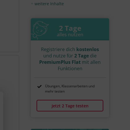
Video
Übung
weitere Inhalte
Jetzt lernen
1
1
2 Tage
alles nutzen
Registriere dich
kostenlos
und nutze für
2 Tage
die
PremiumPlus Flat
mit allen
Funktionen
Übungen, Klassenarbeiten und
mehr testen
Jetzt 2 Tage testen