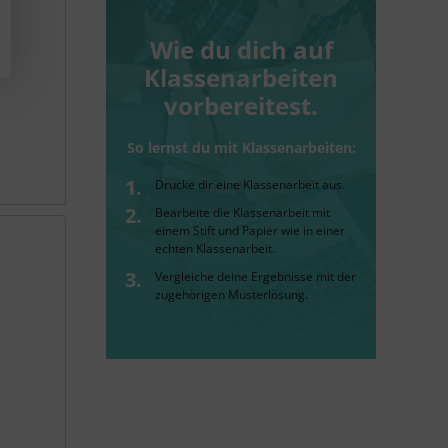
Wie du dich auf
Klassenarbeiten
vorbereitest.
So lernst du mit Klassenarbeiten:
Drucke dir eine Klassenarbeit aus.
Bearbeite die Klassenarbeit mit
einem Stift und Papier wie in einer
echten Klassenarbeit.
Vergleiche deine Ergebnisse mit der
zugehörigen Musterlösung.