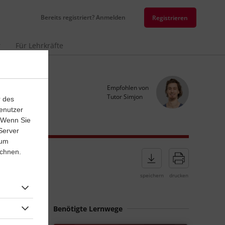
Bereits registriert? Anmelden
Registrieren
r
Für Lehrkräfte
Empfohlen von
Tutor Simjon
r des
enutzer
. Wenn Sie
Server
 um
ichnen.
3
Lernjahr
Französisch
Benötigte Lernwege