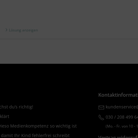
Lösung anzeigen
Kontaktinformat
hst du’s richtig!
kundenservice@
klärt
030 / 208 499 6
wieso Medienkompetenz so wichtig ist
(Mo. ‐ Fr. von 10 ‐ 1
amit Ihr Kind fehlerfrei schreibt
Vertrag widerru