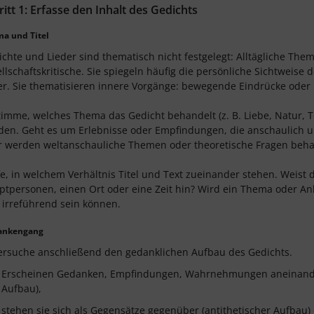
ritt 1: Erfasse den Inhalt des Gedichts
a und Titel
ichte und Lieder sind thematisch nicht festgelegt: Alltägliche T
llschaftskritische. Sie spiegeln häufig die persönliche Sichtweise d
r. Sie thematisieren innere Vorgänge: bewegende Eindrücke oder E
imme, welches Thema das Gedicht behandelt (z. B. Liebe, Natur, Tod,
en. Geht es um Erlebnisse oder Empfindungen, die anschaulich und
r werden weltanschauliche Themen oder theoretische Fragen behan
e, in welchem Verhältnis Titel und Text zueinander stehen. Weist d
tpersonen, einen Ort oder eine Zeit hin? Wird ein Thema oder Anl
 irreführend sein können.
ankengang
ersuche anschließend den gedanklichen Aufbau des Gedichts.
Erscheinen Gedanken, Empfindungen, Wahrnehmungen aneinanderger
Aufbau),
stehen sie sich als Gegensätze gegenüber (antithetischer Aufbau)