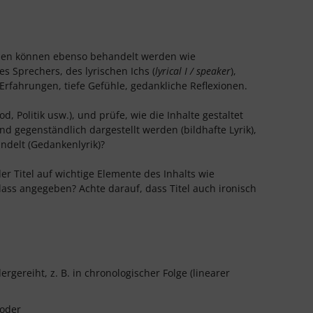
hemen können ebenso behandelt werden wie
es Sprechers, des lyrischen Ichs (
lyrical I / speaker
),
rfahrungen, tiefe Gefühle, gedankliche Reflexionen.
 Politik usw.), und prüfe, wie die Inhalte gestaltet
 gegenständlich dargestellt werden (bildhafte Lyrik),
delt (Gedankenlyrik)?
er Titel auf wichtige Elemente des Inhalts wie
ass angegeben? Achte darauf, dass Titel auch ironisch
eiht, z. B. in chronologischer Folge (linearer
 oder