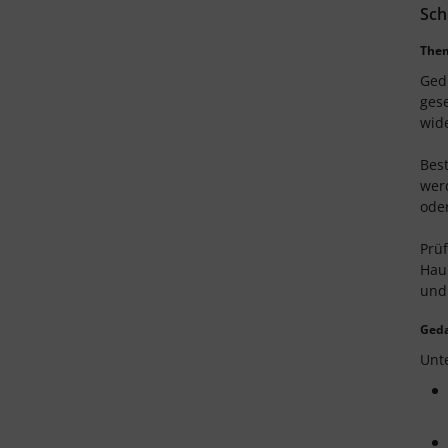
Sch
Them
Übung
einfach
Ged
Gedichtanalyse verfassen
gese
wide
einfach:
mittel:
schwer:
Best
werd
Abschlusstest
ode
einfach
Gedichte analysieren
Prüf
Haup
und
einfach:
mittel:
schwer:
Ged
Unt