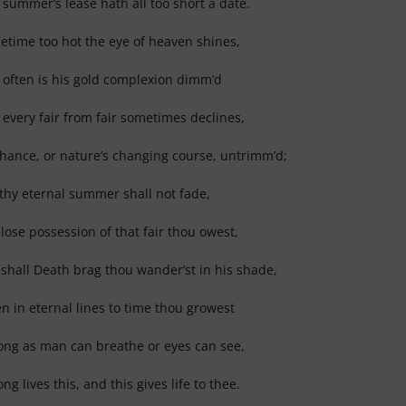
summer’s lease hath all too short a date.
time too hot the eye of heaven shines,
often is his gold complexion dimm’d
every fair from fair sometimes declines,
hance, or nature’s changing course, untrimm’d;
thy eternal summer shall not fade,
lose possession of that fair thou owest,
shall Death brag thou wander’st in his shade,
 in eternal lines to time thou growest
ong as man can breathe or eyes can see,
ong lives this, and this gives life to thee.