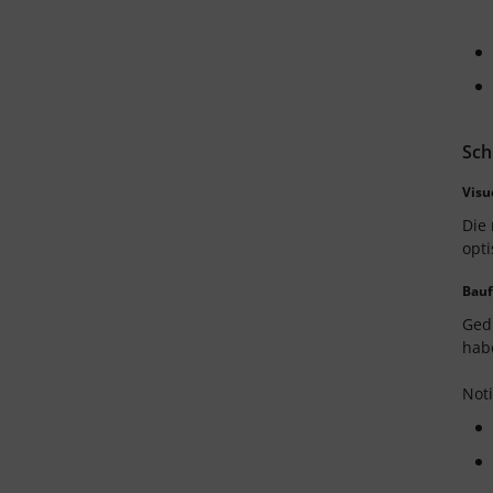
Sch
Visu
Die 
opti
Bau
Gedi
hab
Noti