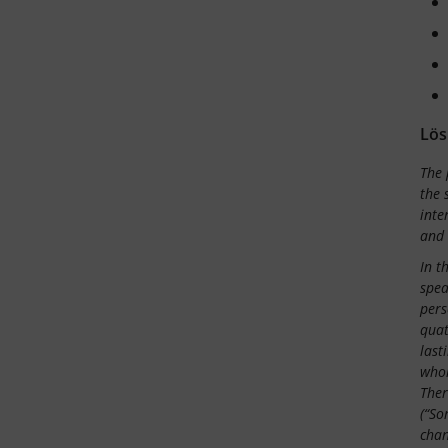
Lös
The 
the 
inte
and 
In t
spea
pers
quat
last
whol
Ther
(“So
chan