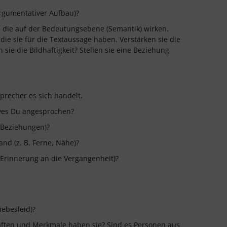
(argumentativer Aufbau)?
, die auf der Bedeutungsebene (Semantik) wirken.
e sie für die Textaussage haben. Verstärken sie die
sie die Bildhaftigkeit? Stellen sie eine Beziehung
precher es sich handelt.
tives Du angesprochen?
 Beziehungen)?
nd (z. B. Ferne, Nähe)?
. Erinnerung an die Vergangenheit)?
iebesleid)?
ften und Merkmale haben sie? Sind es Personen aus