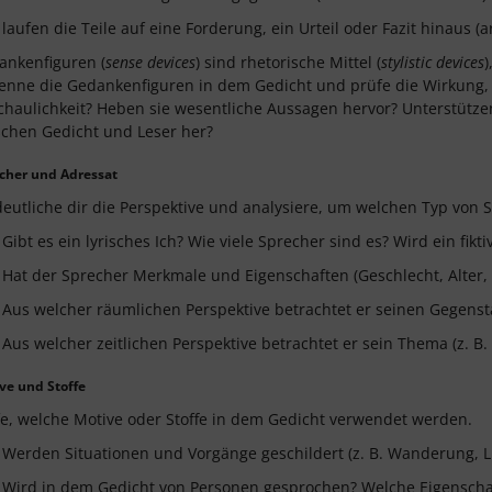
laufen die Teile auf eine Forderung, ein Urteil oder Fazit hinaus 
ankenfiguren (
sense devices
) sind rhetorische Mittel (
stylistic devices
)
nne die Gedankenfiguren in dem Gedicht und prüfe die Wirkung, di
haulichkeit? Heben sie wesentliche Aussagen hervor? Unterstützen 
schen Gedicht und Leser her?
cher und Adressat
eutliche dir die Perspektive und analysiere, um welchen Typ von S
Gibt es ein lyrisches Ich? Wie viele Sprecher sind es? Wird ein fik
Hat der Sprecher Merkmale und Eigenschaften (Geschlecht, Alter,
Aus welcher räumlichen Perspektive betrachtet er seinen Gegensta
Aus welcher zeitlichen Perspektive betrachtet er sein Thema (z. B
ve und Stoffe
fe, welche Motive oder Stoffe in dem Gedicht verwendet werden.
Werden Situationen und Vorgänge geschildert (z. B. Wanderung, L
Wird in dem Gedicht von Personen gesprochen? Welche Eigenscha