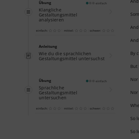
And 
Übung
einfach
Klangliche
Some
Gestaltungsmittel
analysieren
And 
einfach:
mittel:
schwer:
And 
Anleitung
By c
Wie du die sprachlichen
Gestaltungsmittel untersuchst
But 
Nor 
Übung
einfach
Sprachliche
Nor 
Gestaltungsmittel
untersuchen
When
einfach:
mittel:
schwer:
So l
Anleitung
Wie du eine Gedichtanalyse
So l
gliederst und verfasst