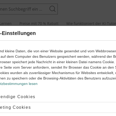
Suchen
Lernen
Preise mit 70 % Rabatt
Wie funktioniert der KI-Tuto
-Einstellungen
dicht analysieren
ind kleine Daten, die von einer Website gesendet und vom Webbrowse
 auf dem Computer des Benutzers gespeichert werden, während der B
 Browser speichert jede Nachricht in einer kleinen Datei namens Cookie
re Seite vom Server anfordern, sendet Ihr Browser das Cookie an den 
ookies wurden als zuverlässiger Mechanismus für Websites entwickelt,
nen zu speichern oder die Browsing-Aktivitäten des Benutzers aufzuze
tzbestimmungen lesen
utschen, aber auch im Englischen existieren. Gedichte analysieren 
ernst du in diesem Lernweg.
ptiert:
endige Cookies
orrekte Analyse von einem
englischen Gedicht
durchzuführen. Wen
lehnt:
eting Cookies
m Thema Textanalyse
üben.