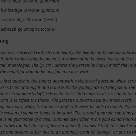
vierzeilige Strophe (
quatrain
)
fünfzeilige Strophe (
quintain
)
sechszeilige Strophe (
sestet
)
achtzeilige Strophe (
octave
)
ung
poem is concerned with eternal beauty, the beauty of the person addresse
situation underlying the poem is a conversation between two people or w
rnal monologue. The lyrical I adores the person he has in mind; the rel
the beautiful woman he has fallen in love with.
he first quatrain, the sonnet opens with a rhetorical question which serve
ker’s train of thought and it presents the guiding idea of the poem. The
on to “a summer’s day”; this is the thesis laid open to discussion in th
rain is to reject the thesis. The person’s outward beauty (“more lovel
ing harmony, which “a summer’s day” will never be able to match. Its bea
e season of summer tends to be short. The second quatrain contains fu
e is no guarantee of a clear summer sky (“often is his gold complexion
metimes too hot the eye of heaven shines”). In lines 7 to 8, the speaker 
ge and decline, either due to an untimely event of “change” or due to th