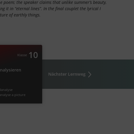
the poem; the speaker claims that unlike summer’s beauty,
t in “eternal lines”. In the final couplet the lyrical I
ure of earthly things.
Englisch
n Bild/Cartoon analysieren
10
Klasse
er Bild-/Cartoon-Analyse zu
analysieren
beachten?
Nächster Lernweg
n
#Bildanalyse
#Bild analysieren
age
#picture
#analyse a picture
danalyse
 cartoons
#Talking about pictures
analyse a picture
 analysieren
#analyzing cartoons
rtoon
 beschreiben
#analysing cartoons
s
#analyzing cartoons
Video
Übung
#analysing pictures
4
4
Bild beschreiben