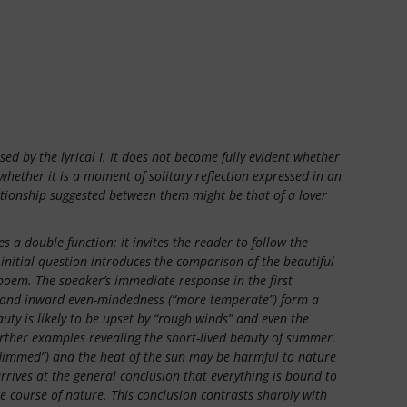
d by the lyrical I. It does not become fully evident whether
hether it is a moment of solitary reflection expressed in an
ationship suggested between them might be that of a lover
s a double function: it invites the reader to follow the
 initial question introduces the comparison of the beautiful
e poem. The speaker’s immediate response in the first
y”) and inward even-mindedness (“more temperate”) form a
uty is likely to be upset by “rough winds” and even the
rther examples revealing the short-lived beauty of summer.
 dimmed”) and the heat of the sun may be harmful to nature
arrives at the general conclusion that everything is bound to
e course of nature. This conclusion contrasts sharply with