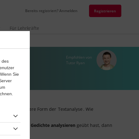
Bereits registriert? Anmelden
Registrieren
r
Für Lehrkräfte
Empfohlen von
r des
Tutor Ryan
enutzer
. Wenn Sie
Server
 um
ichnen.
ist eine besondere Form der
Textanalyse
. Wie
n du
englische Gedichte analysieren
geübt hast, dann