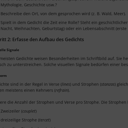
Mythologie, Geschichte usw.?
Beschreibe den Ort, von dem gesprochen wird (z. B. Wald, Meer).
Spielt in dem Gedicht die Zeit eine Rolle? Steht ein geschichtliche
Nacht, Weihnachten, Geburtstag) oder ein Lebensabschnitt (erste L
ritt 2: Erfasse den Aufbau des Gedichts
elle Signale
meisten Gedichte weisen Besonderheiten im Schriftbild auf. Sie h
sch zu unterstreichen. Solche visuellen Signale bedürfen einer b
form
chte sind in der Regel in Verse (
lines
) und Strophen (
stanzas
) gleic
en meistens einen Kehrvers (
refrain
).
ere die Anzahl der Strophen und Verse pro Strophe. Die Strophen 
Zweizeiler (
couplet
)
dreizeilige Strophe (
tercet
)