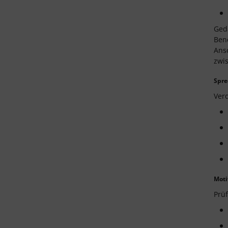
Ged
Bene
Ansc
zwi
Spre
Verd
Moti
Prü