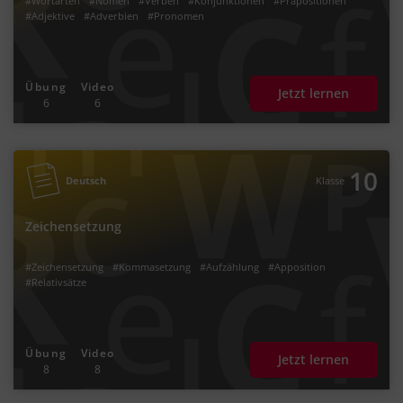
#Wortarten
#Nomen
#Verben
#Konjunktionen
#Präpositionen
#Adjektive
#Adverbien
#Pronomen
Übung
Video
Jetzt lernen
6
6
10
Deutsch
Klasse
Zeichensetzung
#Zeichensetzung
#Kommasetzung
#Aufzählung
#Apposition
#Relativsätze
Übung
Video
Jetzt lernen
8
8