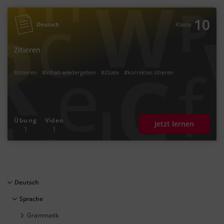
10
Deutsch
Klasse
Zitieren
#zitieren
#inhalt wiedergeben
#Zitate
#korrektes zitieren
Übung
Video
Jetzt lernen
1
1
Deutsch
Sprache
Grammatik