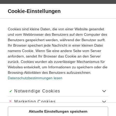
Direkt
zum
Cookie-Einstellungen
Suche
Menü
Inhalt
Lernvideos
Cookies sind kleine Daten, die von einer Website gesendet
und vom Webbrowser des Benutzers auf dem Computer des
Lernwege mit Erklär- und Anleitungsvideos
Benutzers gespeichert werden, während der Benutzer surft.
Ihr Browser speichert jede Nachricht in einer kleinen Datei
namens Cookie. Wenn Sie eine andere Seite vom Server
10
anfordern, sendet Ihr Browser das Cookie an den Server
Deutsch
Klasse
zurück. Cookies wurden als zuverlässiger Mechanismus für
Websites entwickelt, um Informationen zu speichern oder die
Das Passiv
Browsing-Aktivitäten des Benutzers aufzuzeichnen.
Datenschutzbestimmungen lesen
#Passiv
#Aktiv und passiv unterscheiden
#Passiv bilden
Akzeptiert:
Notwendige Cookies
Abgelehnt:
Marketing Cookies
Übung
Video
Jetzt lernen
1
1
Aktuelle Einstellungen speichern
Abgelehnt:
Personalisierungs-Cookies