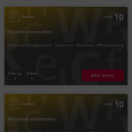
10
Deutsch
Klasse
Sprache untersuchen
#Konnotation
#Denotation
#synonyme
#Antonyme
#Wortbedeutung
Übung
Video
Jetzt lernen
3
3
10
Deutsch
Klasse
Wortarten wiederholen