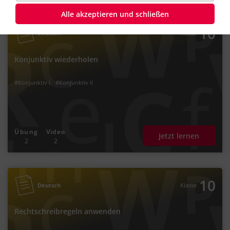
Alle akzeptieren und schließen
10
Deutsch
Klasse
Konjunktiv wiederholen
#Konjunktiv I
#Konjunktiv II
Übung
Video
Jetzt lernen
2
2
10
Deutsch
Klasse
Rechtschreibregeln anwenden