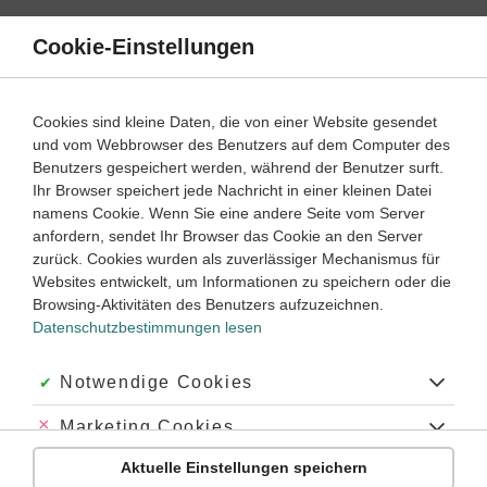
Direkt
zum
Cookie-Einstellungen
Suche
Menü
Inhalt
Textanalyse und Textinterpretation
Cookies sind kleine Daten, die von einer Website gesendet
und vom Webbrowser des Benutzers auf dem Computer des
Deutsch
7. ‐ 8. Klasse
Benutzers gespeichert werden, während der Benutzer surft.
Empfohlen von
Ihr Browser speichert jede Nachricht in einer kleinen Datei
Tutorin Joana
namens Cookie. Wenn Sie eine andere Seite vom Server
Einen Sachtext zusammenfassen und analysieren
anfordern, sendet Ihr Browser das Cookie an den Server
zurück. Cookies wurden als zuverlässiger Mechanismus für
Dauer:
80 Minuten
Websites entwickelt, um Informationen zu speichern oder die
Browsing-Aktivitäten des Benutzers aufzuzeichnen.
Datenschutzbestimmungen lesen
VIDEOS, AUFGABEN UND ÜBUNGEN
ZUGEHÖRIGE KLASSENARBEITEN
Akzeptiert:
Notwendige Cookies
Video
03:22
Abgelehnt:
Marketing Cookies
Dauer:
Wie du einem Sachtext Informationen
entnimmst
Aktuelle Einstellungen speichern
Abgelehnt:
Personalisierungs-Cookies