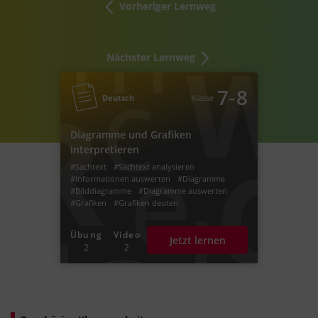
Vorheriger Lernweg
Nächster Lernweg
‐
7
8
Deutsch
Klasse
Diagramme und Grafiken
interpretieren
#Sachtext
#Sachtext analysieren
#Informationen auswerten
#Diagramme
#Bilddiagramme
#Diagramme auswerten
#Grafiken
#Grafiken deuten
#Infografik beschreiben
#Diagramm auswerten
#Grafik auswerten
Übung
Video
Jetzt lernen
#Infografik
2
2