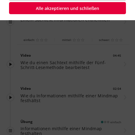
Alle akzeptieren und schließen
Übung
einfach
Einem Sachtext Informationen entnehmen
einfach:
mittel:
schwer:
Video
04:45
Dauer:
Wie du einen Sachtext mithilfe der Fünf-
Schritt-Lesemethode bearbeitest
Video
02:54
Dauer:
Wie du Informationen mithilfe einer Mindmap
festhältst
Übung
einfach
Informationen mithilfe einer Mindmap
festhalten