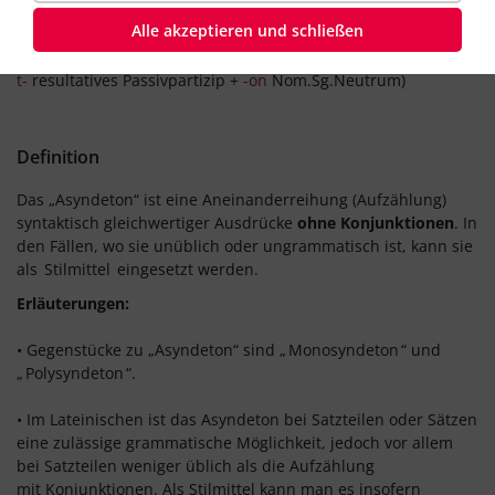
Alle akzeptieren und schließen
Herkunft:
von
griechisch
asýndeton
Unverbundenes
(aus
a-
nicht
+
syn-
zusamm
t-
resultatives Passivpartizip +
-on
Nom.Sg.Neutrum)
Definition
Das „Asyndeton“ ist eine Aneinanderreihung (Aufzählung)
syntaktisch gleichwertiger Ausdrücke
ohne Konjunktionen
. In
den Fällen, wo sie unüblich oder ungrammatisch ist, kann sie
als
Stilmittel
eingesetzt werden.
Erläuterungen:
• Gegenstücke zu „Asyndeton“ sind „
Monosyndeton
“ und
„
Polysyndeton
“.
• Im Lateinischen ist das Asyndeton bei Satzteilen oder Sätzen
eine zulässige grammatische Möglichkeit, jedoch vor allem
bei Satzteilen weniger üblich als die Aufzählung
mit Konjunktionen. Als Stilmittel kann man es insofern