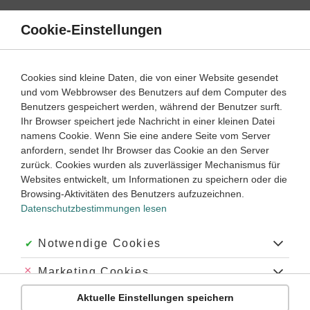
Direkt
zum
Cookie-Einstellungen
Suche
Menü
Inhalt
Schülerlexikon
Cookies sind kleine Daten, die von einer Website gesendet
Latein
1. Lernjahr ‐ Abitur
und vom Webbrowser des Benutzers auf dem Computer des
Benutzers gespeichert werden, während der Benutzer surft.
Asyndeton
Ihr Browser speichert jede Nachricht in einer kleinen Datei
namens Cookie. Wenn Sie eine andere Seite vom Server
anfordern, sendet Ihr Browser das Cookie an den Server
zurück. Cookies wurden als zuverlässiger Mechanismus für
Andere Bezeichnung: Asyndese
Websites entwickelt, um Informationen zu speichern oder die
Browsing-Aktivitäten des Benutzers aufzuzeichnen.
Datenschutzbestimmungen lesen
Über das Wort „Asyndeton“
Genus, Betonung
Akzeptiert:
Notwendige Cookies
: das Asyndeton
Abgelehnt:
Marketing Cookies
Plural:
die Asyndeta
Aktuelle Einstellungen speichern
Abgelehnt:
Personalisierungs-Cookies
Abkürzung:
—