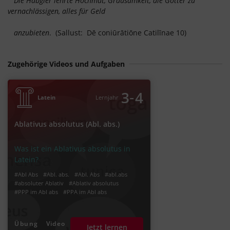
Die Habgier lehrte Hochmut, Grausamkeit, die Götter zu
vernachlässigen, alles für Geld
anzubieten
. (Sallust: Dē coniūrātiōne Catilīnae 10)
Zugehörige Videos und Aufgaben
‐
3
4
Latein
Lernjahr
Ablativus absolutus (Abl. abs.)
Was ist ein Ablativus absolutus in
Latein?
#Abl Abs
#Abl. abs.
#Abl. Abs
#abl.abs
#absoluter Ablativ
#Ablativ absolutus
#PPP im Abl abs
#PPA im Abl abs
Übung
Video
Jetzt lernen