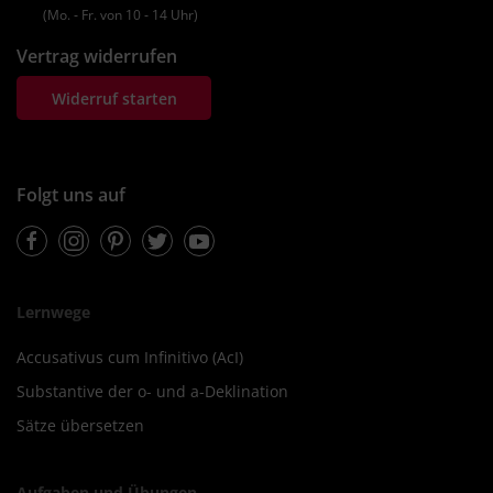
(Mo. ‐ Fr. von 10 ‐ 14 Uhr)
Vertrag widerrufen
Widerruf starten
Folgt uns auf
Facebook
Instagram
Pinterest
Twitter
Youtube
Lernwege
Accusativus cum Infinitivo (AcI)
Substantive der o- und a-Deklination
Sätze übersetzen
Aufgaben und Übungen