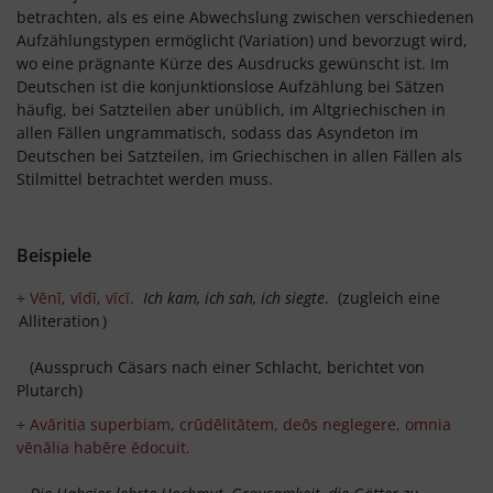
betrachten, als es eine Abwechslung zwischen verschiedenen
Aufzählungstypen ermöglicht (Variation) und bevorzugt wird,
wo eine prägnante Kürze des Ausdrucks gewünscht ist. Im
Deutschen ist die konjunktionslose Aufzählung bei Sätzen
häufig, bei Satzteilen aber unüblich, im Altgriechischen in
allen Fällen ungrammatisch, sodass das Asyndeton im
Deutschen bei Satzteilen, im Griechischen in allen Fällen als
Stilmittel betrachtet werden muss.
Beispiele
÷
Vēnī, vīdī, vīcī.
Ich kam, ich sah, ich siegte
. (zugleich eine
Alliteration
)
(Ausspruch Cäsars nach einer Schlacht, berichtet von
Plutarch)
÷
Avāritia superbiam, crūdēlitātem, deōs neglegere, omnia
vēnālia habēre ēdocuit.