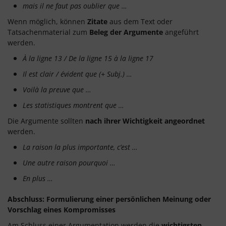
mais il ne faut pas oublier que …
Wenn möglich, können
Zitate
aus dem Text oder
Tatsachenmaterial zum
Beleg der Argumente
angeführt
werden.
À la ligne 13 / De la ligne 15 à la ligne 17
Il est clair / évident que (+ Subj.) …
Voilà la preuve que …
Les statistiques montrent que …
Die Argumente sollten
nach ihrer Wichtigkeit angeordnet
werden.
La raison la plus importante, c’est …
Une autre raison pourquoi …
En plus …
Abschluss: Formulierung einer persönlichen Meinung oder
Vorschlag eines Kompromisses
Am Schluss einer Argumentation werden die
wichtigsten