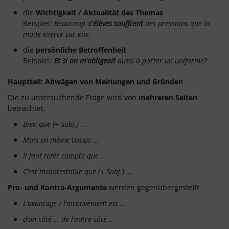
die
Wichtigkeit / Aktualität des Themas
Beispiel:
Beaucoup d'
élèves souffrent
des pressions que la
mode exerce sur eux.
die
persönliche Betroffenheit
Beispiel:
Et si on m'obligeait
aussi à porter un uniforme?
Hauptteil: Abwägen von Meinungen und Gründen
Die zu untersuchende Frage wird von
mehreren Seiten
betrachtet.
Bien que (+ Subj.) …
Mais en même temps …
Il faut tenir compte que …
C’est incontestable que (+ Subj.) …
Pro- und Kontra-Argumente
werden gegenübergestellt.
L’avantage / l’inconvénient est …
d’un côté … de l’autre côté …