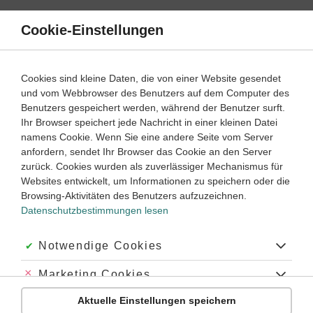
Direkt
zum
Cookie-Einstellungen
Suche
Menü
Inhalt
Schülerlexikon
Cookies sind kleine Daten, die von einer Website gesendet
Französisch
1. Lernjahr ‐ Abitur
und vom Webbrowser des Benutzers auf dem Computer des
Benutzers gespeichert werden, während der Benutzer surft.
l'argumentation / Argumentation
Ihr Browser speichert jede Nachricht in einer kleinen Datei
namens Cookie. Wenn Sie eine andere Seite vom Server
anfordern, sendet Ihr Browser das Cookie an den Server
zurück. Cookies wurden als zuverlässiger Mechanismus für
Allgemein
Websites entwickelt, um Informationen zu speichern oder die
Eine Argumentation muss für den Leser nachvollziehbar und
Browsing-Aktivitäten des Benutzers aufzuzeichnen.
überzeugend sein. Zuerst müssen in Stichpunkten die
Datenschutzbestimmungen lesen
Argumente zusammengetragen werden, bevor sie in einem
zweiten Schritt geordnet werden. Erst wenn der genaue
Akzeptiert:
Notwendige Cookies
Argumentationsablauf in Stichpunkten festgelegt ist, wird mit
der Ausformulierung begonnen.
Abgelehnt:
Marketing Cookies
Es gibt bestimmte
Aufgabentypen,
die eine Argumentation
Aktuelle Einstellungen speichern
Abgelehnt:
Personalisierungs-Cookies
verlangen: