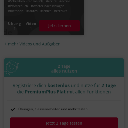
#Schreiben Französisch
#écrire
#ecrire
#Wörterbuch
#Wörter nachschlagen
#méthode
#fautes
#fehler
#erreurs
#Fehler korrigieren Französisch
#Fehler finden Französisch
Übung
Video
Jetzt lernen
#Text auf Fehler durchsehen
1
1
#Fehler in Texten
mehr Videos und Aufgaben
2 Tage
alles nutzen
Registriere dich
kostenlos
und nutze für
2 Tage
die
PremiumPlus Flat
mit allen Funktionen
Übungen, Klassenarbeiten und mehr testen
Jetzt 2 Tage testen