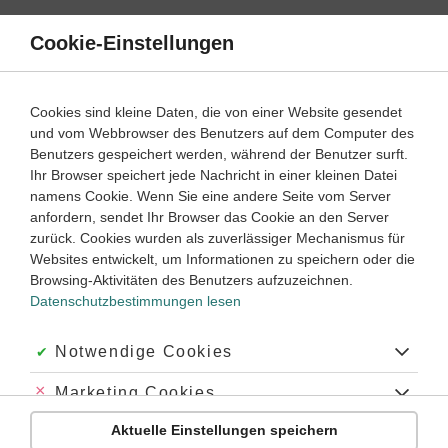
Direkt
zum
Cookie-Einstellungen
Suche
Menü
Inhalt
Schülerlexikon
Cookies sind kleine Daten, die von einer Website gesendet
Deutsch
5. Klasse ‐ Abitur
und vom Webbrowser des Benutzers auf dem Computer des
Benutzers gespeichert werden, während der Benutzer surft.
Mann, Heinrich
Ihr Browser speichert jede Nachricht in einer kleinen Datei
namens Cookie. Wenn Sie eine andere Seite vom Server
anfordern, sendet Ihr Browser das Cookie an den Server
zurück. Cookies wurden als zuverlässiger Mechanismus für
Geboren in Lübeck am 27.3.1871, gestorben in Santa Monica
Websites entwickelt, um Informationen zu speichern oder die
bei Los Angeles am 12.3.1950:
Browsing-Aktivitäten des Benutzers aufzuzeichnen.
Datenschutzbestimmungen lesen
Der ältere Bruder von
Thomas Mann
wuchs als Spross einer
gutsituierten Senatorenfamilie in Lübeck auf. Nach einer
Buchhändlerlehre in Dresden war er 1890-92 Volontär im S.
Akzeptiert:
Notwendige Cookies
Fischer Verlag in Berlin. 1930 wurde er zum Präsidenten der
Sektion
Dichtkunst
der Preußischen Akademie der Künste
Abgelehnt:
Marketing Cookies
gewählt. 1933 emigrierte er nach Frankreich, wo er sich gegen
Aktuelle Einstellungen speichern
den Nationalsozialismus engagierte, bis er 1940 über Spanien
Abgelehnt:
Personalisierungs-Cookies