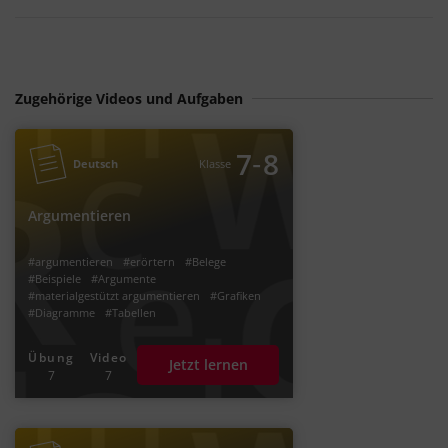
Zugehörige Videos und Aufgaben
‐
7
8
Deutsch
Klasse
Argumentieren
#argumentieren
#erörtern
#Belege
#Beispiele
#Argumente
#materialgestützt argumentieren
#Grafiken
#Diagramme
#Tabellen
Übung
Video
Jetzt lernen
7
7