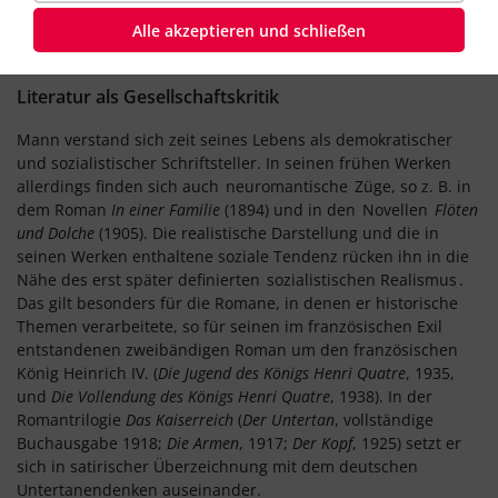
nach Kalifornien fliehen musste. Heinrich Mann wurde 1949
Alle akzeptieren und schließen
erster Nationalpreisträger der DDR. Kurz vor seiner geplanten
Rückkehr nach Deutschland verstarb er in seinem Exil.
Literatur als Gesellschaftskritik
Mann verstand sich zeit seines Lebens als demokratischer
und sozialistischer Schriftsteller. In seinen frühen Werken
allerdings finden sich auch
neuromantische
Züge, so z. B. in
dem Roman
In einer Familie
(1894) und in den
Novellen
Flöten
und Dolche
(1905). Die realistische Darstellung und die in
seinen Werken enthaltene soziale Tendenz rücken ihn in die
Nähe des erst später definierten
sozialistischen Realismus
.
Das gilt besonders für die Romane, in denen er historische
Themen verarbeitete, so für seinen im französischen Exil
entstandenen zweibändigen Roman um den französischen
König Heinrich IV. (
Die Jugend des Königs Henri Quatre
, 1935,
und
Die Vollendung des Königs Henri Quatre
, 1938). In der
Romantrilogie
Das Kaiserreich
(
Der Untertan
, vollständige
Buchausgabe 1918;
Die Armen
, 1917;
Der Kopf
, 1925) setzt er
sich in satirischer Überzeichnung mit dem deutschen
Untertanendenken auseinander.