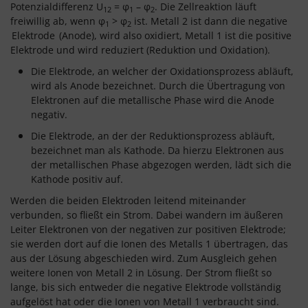
Potenzialdifferenz U
= φ
– φ
. Die Zellreaktion läuft
12
1
2
freiwillig ab, wenn φ
> φ
ist. Metall 2 ist dann die negative
1
2
Elektrode
(Anode), wird also oxidiert, Metall 1 ist die positive
Elektrode und wird reduziert (Reduktion und Oxidation).
Die Elektrode, an welcher der Oxidationsprozess abläuft,
wird als Anode bezeichnet. Durch die Übertragung von
Elektronen auf die metallische Phase wird die Anode
negativ.
Die Elektrode, an der der Reduktionsprozess abläuft,
bezeichnet man als Kathode. Da hierzu Elektronen aus
der metallischen Phase abgezogen werden, lädt sich die
Kathode positiv auf.
Werden die beiden Elektroden leitend miteinander
verbunden, so fließt ein Strom. Dabei wandern im äußeren
Leiter Elektronen von der negativen zur positiven Elektrode;
sie werden dort auf die Ionen des Metalls 1 übertragen, das
aus der Lösung abgeschieden wird. Zum Ausgleich gehen
weitere Ionen von Metall 2 in Lösung. Der Strom fließt so
lange, bis sich entweder die negative Elektrode vollständig
aufgelöst hat oder die Ionen von Metall 1 verbraucht sind.