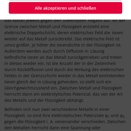
werden elektrolytische Potenziale (Galvani-Potenziale)
Alle akzeptieren und schließen
genannt. Da aus jedem Metall geringe Mengen von positiven
Metall-Ionen in die umgebende Flüssigkeit treten, lädt sich
das Metall jeweils gegen den
Elektrolyten
negativ auf. An der
Grenze zwischen Metall und Flüssigkeit entsteht eine
elektrische Doppelschicht, deren elektrisches Feld die
Ionen
wieder auf das Metall zurücktreibt. Das elektrische Feld ist
umso größer, je höher die Ionendichte in der Flüssigkeit ist.
Außerdem werden auch durch Diffusion in
Lösung
befindliche Ionen an das Metall zurückgetrieben und treten
in dieses wieder ein. Ist die Anzahl der in der Zeiteinheit
durch Rückdiffusion und durch die Wirkung des elektrischen
Feldes in der Grenzschicht wieder in das Metall eintretenden
Ionen gleich der in Lösung gehenden, so stellt sich ein
Gleichgewichtszustand ein. Zwischen Metall und Flüssigkeit
herrscht dann ein elektrolytisches Potenzial, das von der Art
des Metalls und der Flüssigkeit abhängt.
Befinden sich nun zwei verschiedene Metalle in einer
Flüssigkeit, so sind ihre elektrolytischen Potenziale φ
und φ
1
2
gegen die Flüssigkeit i. A. voneinander verschieden. Zwischen
den Metallen herrscht dann eine Spannung oder