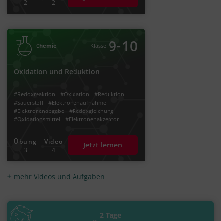
2
2
‐
9
10
Chemie
Klasse
Oxidation und Reduktion
#Redoxreaktion
#Oxidation
#Reduktion
#Sauerstoff
#Elektronenaufnahme
#Elektronenabgabe
#Redoxgleichung
#Oxidationsmittel
#Elektronenakzeptor
#Reduktionsmittel
#Elektronendonator
#Elektronenaustausch
#Elektronenübergänge
Übung
Video
Jetzt lernen
#Teilgleichungen
#Reaktionsgleichungen
3
4
#Oxidationszahl
#Oxidationsstufe
#Elektronentransferreaktion
mehr Videos und Aufgaben
2 Tage