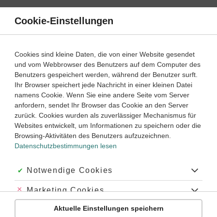
Direkt
zum
Cookie-Einstellungen
Suche
Menü
Inhalt
Schülerlexikon
Cookies sind kleine Daten, die von einer Website gesendet
Chemie
5. Klasse ‐ Abitur
und vom Webbrowser des Benutzers auf dem Computer des
Benutzers gespeichert werden, während der Benutzer surft.
Galvanisches Element
Ihr Browser speichert jede Nachricht in einer kleinen Datei
namens Cookie. Wenn Sie eine andere Seite vom Server
anfordern, sendet Ihr Browser das Cookie an den Server
zurück. Cookies wurden als zuverlässiger Mechanismus für
[nach Luigi Galvani; * 1737, † 1798]:
Elektrochemische Zelle
,
Websites entwickelt, um Informationen zu speichern oder die
in der die freie Energie eines chemischen oder physikalischen
Browsing-Aktivitäten des Benutzers aufzuzeichnen.
Vorgangs in freie elektrische Energie umgewandelt wird. Ein
Datenschutzbestimmungen lesen
galvanisches Element bestehen im einfachsten Fall aus zwei
verschiedenen
Metallen
(
Kathode
und
Anode
), die
miteinander sowohl elektrolytisch als auch metallisch leitend
Akzeptiert:
Notwendige Cookies
(über einen Verbraucher) verbunden sind. Zwischen den
Metallen tritt dabei eine Spannung auf, die eine Folge der
Abgelehnt:
Marketing Cookies
zwischen Metallen und Flüssigkeiten entstehenden
Aktuelle Einstellungen speichern
Berührungsspannung ist. Diese Berührungsspannungen
Abgelehnt:
Personalisierungs-Cookies