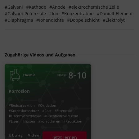
#Galvani
#Kathode
#Anode
#elektrochemische Zelle
#Galvani-Potenziale
#Ion
#Konzentration
#Daniell-Element
#Diaphragma
#Ionendichte
#Doppelschicht
#Elektrolyt
Zugehörige Videos und Aufgaben
‐
8
10
Chemie
Klasse
Korrosion
#Redoxreaktion
#Oxidation
#Korrosionsschutz
#Rost
#Eisenoxid
#Eisenhydroxidoxid
#Eisenhydroxid-oxid
#Eisen
#rosten
#korrodieren
#Reduktion
#Hydroxid
#Hydroxid-Ionen
#Opferanode
#Oxidationsschutz
#Wasser
#Sauerstoff
Übung
Video
Jetzt lernen
#Korrosion