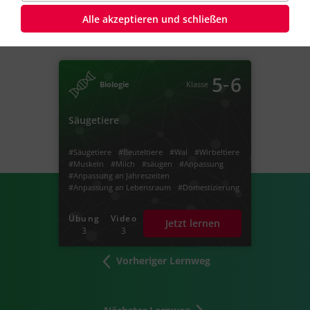
Alle akzeptieren und schließen
‐
5
6
Biologie
Klasse
Säugetiere
#Säugetiere
#Beuteltiere
#Wal
#Wirbeltiere
#Muskeln
#Milch
#säugen
#Anpassung
#Anpassung an Jahreszeiten
#Anpassung an Lebensraum
#Domestizierung
#Zähmung
#Haustiere
#Nutztiere
Übung
Video
Jetzt lernen
3
3
Vorheriger Lernweg