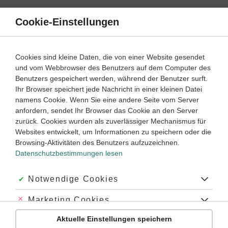
Direkt
zum
Cookie-Einstellungen
Suche
Menü
Inhalt
Die Lehre von Tieren (Zoologie)
Cookies sind kleine Daten, die von einer Website gesendet
und vom Webbrowser des Benutzers auf dem Computer des
Biologie
5. ‐ 6. Klasse
Benutzers gespeichert werden, während der Benutzer surft.
Empfohlen von
Ihr Browser speichert jede Nachricht in einer kleinen Datei
Tutorin Julia
namens Cookie. Wenn Sie eine andere Seite vom Server
Die Lehre von Vögeln
anfordern, sendet Ihr Browser das Cookie an den Server
zurück. Cookies wurden als zuverlässiger Mechanismus für
Dauer:
5 Minuten
Websites entwickelt, um Informationen zu speichern oder die
Browsing-Aktivitäten des Benutzers aufzuzeichnen.
Datenschutzbestimmungen lesen
VIDEOS, AUFGABEN UND ÜBUNGEN
ZUGEHÖRIGE KLASSENARBEITEN
Akzeptiert:
Notwendige Cookies
Video
04:19
Abgelehnt:
Marketing Cookies
Dauer:
Was sind Vögel?
Aktuelle Einstellungen speichern
Abgelehnt:
Personalisierungs-Cookies