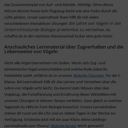
das Zusammenspiel von Auf- und Abtrieb.
Wichtig: Ohne dieses
Wissen könnte heute kein Flugzeug leicht wie eine Feder durch die
Lüfte gleiten.
Unser Learnattack Team hilft dir mit vielen
n die Lehre von Vögeln in der
verschiedenen interaktiven Übunge
Unterrichtsstunde Biologie problemlos zu versteh
en. So
schaffst du in der nächsten Klassenarbeit locker eine gute Note!
Anschauliches Lernmaterial über Zugverhalten und die
Lebensweise von Vögeln
Nicht alle Vögel überwintern im Süden. Worin sich Zug- und
einheimische Vögel unterscheiden und welche Rolle dabei ihr
Federkleid spielt, erfährst du in unseren
Biologie-Übungen
für die 5.
Klasse. Bei Learnattack fällt dir das Lernen und Verstehen über die
Lehre von Vögeln echt leicht. Du kannst dein Wissen über den
Vogelzug, die Fortpflanzung und Ernährung dieser Wirbeltiere mit
unseren Übungen in deinem Tempo vertiefen. Ganz gleich zu welcher
Tageszeit du Hilfe im Fach Biologie brauchst: Unsere Lerneinheiten
stehen dir rund um die Uhr und an sieben Tagen in der Woche zur
Verfügung. Entdecke jetzt mit ein paar Klicks deine Lieblings-
Lernmethode zum Thema!
Biologie lernen
leicht gemacht!