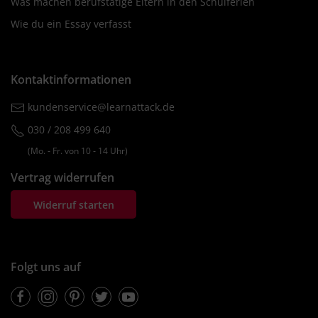
Was machen berufstätige Eltern in den Schulferien
Wie du ein Essay verfasst
Kontaktinformationen
kundenservice@learnattack.de
030 / 208 499 640
(Mo. ‐ Fr. von 10 ‐ 14 Uhr)
Vertrag widerrufen
Widerruf starten
Folgt uns auf
Facebook
Instagram
Pinterest
Twitter
Youtube