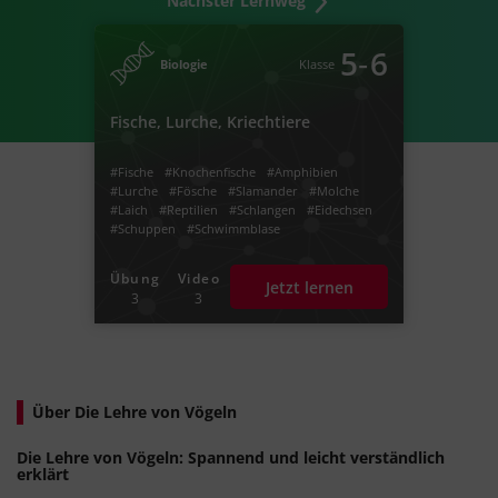
Nächster Lernweg
‐
5
6
Biologie
Klasse
Fische, Lurche, Kriechtiere
#Fische
#Knochenfische
#Amphibien
#Lurche
#Fösche
#Slamander
#Molche
#Laich
#Reptilien
#Schlangen
#Eidechsen
#Schuppen
#Schwimmblase
#Fische Fortpflanzung
#Kiemenatmung
Übung
Video
Jetzt lernen
3
3
Über Die Lehre von Vögeln
Die Lehre von Vögeln: Spannend und leicht verständlich
erklärt