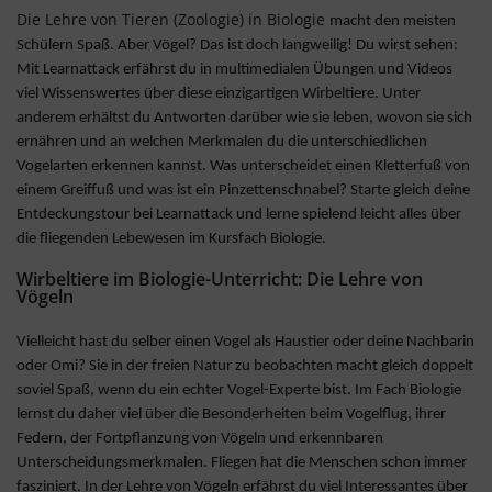
Die Lehre von Tieren (Zoologie) in Biologie
macht den meisten
Schülern Spaß. Aber Vögel? Das ist doch langweilig! Du wirst sehen:
Mit Learnattack erfährst du in multimedialen Übungen und Videos
viel Wissenswertes über diese einzigartigen Wirbeltiere. Unter
anderem erhältst du Antworten darüber wie sie leben, wovon sie sich
ernähren und an welchen Merkmalen du die unterschiedlichen
Vogelarten erkennen kannst. Was unterscheidet einen Kletterfuß von
einem Greiffuß und was ist ein Pinzettenschnabel? Starte gleich deine
Entdeckungstour bei Learnattack und lerne spielend leicht alles über
die fliegenden Lebewesen im Kursfach Biologie.
Wirbeltiere im Biologie-Unterricht: Die Lehre von
Vögeln
Vielleicht hast du selber einen Vogel als Haustier oder deine Nachbarin
oder Omi? Sie in der freien Natur zu beobachten macht gleich doppelt
soviel Spaß, wenn du ein echter Vogel-Experte bist. Im Fach Biologie
lernst du daher viel über die Besonderheiten beim Vogelflug, ihrer
Federn, der Fortpflanzung von Vögeln und erkennbaren
Unterscheidungsmerkmalen. Fliegen hat die Menschen schon immer
fasziniert. In der Lehre von Vögeln erfährst du viel Interessantes über